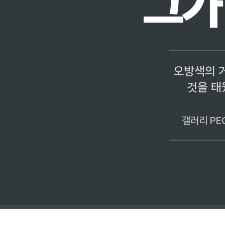
그가
오방색의 거
것을 태
갤러리 PE