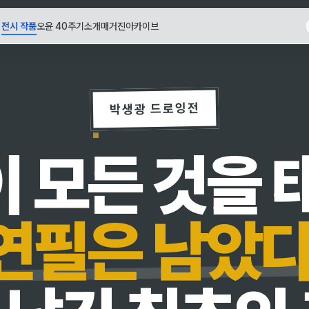
전시 작품
오윤 40주기
소개
매거진
아카이브
박생광 드로잉전
 모든 것을 
연필은 남았다