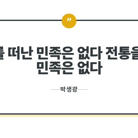
“
 떠난 민족은 없다
전통을
민족은 없다
박생광