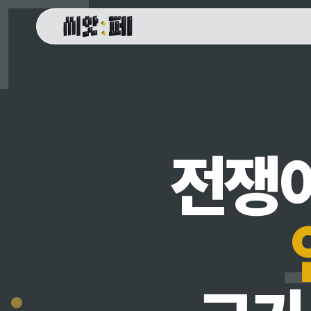
씨앗페 온라인 홈
전쟁이