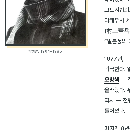
교토시립회
다케우치 
(村上華岳)
“일본풍의 
박생광, 1904–1985
1977년,
귀국한다. 
오방색
— 
올라왔다. 
역사 — 전
들어섰다.
마지막 8년