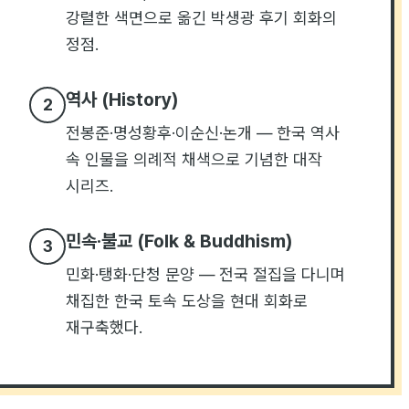
강렬한 색면으로 옮긴 박생광 후기 회화의
정점.
역사 (History)
2
전봉준·명성황후·이순신·논개 — 한국 역사
속 인물을 의례적 채색으로 기념한 대작
시리즈.
민속·불교 (Folk & Buddhism)
3
민화·탱화·단청 문양 — 전국 절집을 다니며
채집한 한국 토속 도상을 현대 회화로
재구축했다.