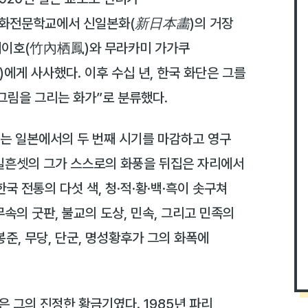
화전문학교에서
신일본화(新日本畵)
의 거장
세이호(竹內栖鳳)와 무라카미 가가쿠
에게 사사했다. 이후 수십 년, 한국 화단은 그를
그림을 그리는 화가”로 분류했다.
 그는 일본에서의 두 번째 시기를 마감하고 영구
일흔셋의 그가 스스로의 화풍을 뒤집은 자리에서
한국 전통의 다섯 색, 청·적·황·백·흑이 솟구쳐
무속의 굿판, 불교의 도상, 민속, 그리고 민족의
봉준, 무당, 단군, 명성황후가 그의 화폭에
은 그의 진정한 황금기였다. 1985년 파리