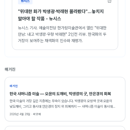
뉴시스
"위대한 화가 박생광·박래현 몰라봤다"…놓치지
말아야 할 작품 - 뉴시스
뉴시스 기사. 예술의전당 한가람미술관에서 열린 "위대한
만남: 내고 박생광·우향 박래현" 2인전 리뷰. 한국화의 두
거장이 보여주는 채색화의 진수와 재평가.
매거진
매거진
한국 샤머니즘 미술 — 오윤의 도깨비, 박생광의 굿, 안은경의 회복
한국 미술의 가장 깊은 지층에는 무속이 있습니다. 박생광의 오방색 굿과 오윤의
낮도깨비, 그리고 동시대 안은경의 장지 위 회복까지 — 샤머니즘 미술이 동시대
거실에서도 의미를 갖는 이유를 씨앗페 소장 작품으로 읽습니다.
2026년 4월 29일 ·
씨앗페