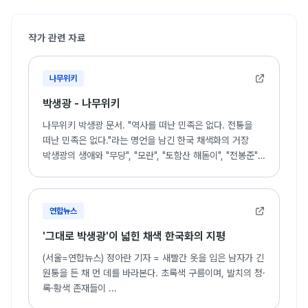
작가 관련 자료
나무위키
박생광 - 나무위키
나무위키 박생광 문서. "역사를 떠난 민족은 없다. 전통을
떠난 민족은 없다."라는 명언을 남긴 한국 채색화의 거장
박생광의 생애와 "무당", "모란", "토함산 해돋이", "전봉준"
등 주요 작품 세계 소개.
연합뉴스
'그대로 박생광'이 넓힌 채색 한국화의 지평
(서울=연합뉴스) 정아란 기자 = 새빨간 옷을 입은 남자가 긴
원통을 든 채 먼 데를 바라본다. 초록색 구름이며, 발치의 청·
록·황색 존재들이 ...