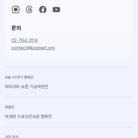
문의
02-764-3114
contact@kosmart.org
오윤 40주기 캠페인
테라코타 보존 기금마련전
특별전
박생광 드로잉전
오윤 판화전
거장 작가