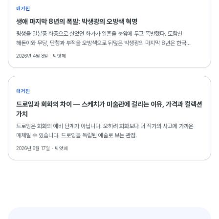
매거진
생애 마지막 8년의 폭발: 박생광의 오방색 혁명
평생을 일본풍 화풍으로 살았던 화가가 일흔을 눈앞에 두고 폭발했다. 토함산
해돋이와 무당, 단청과 부적을 오방색으로 뒤덮은 박생광의 마지막 8년은 한국
현대미술의 가장 극적인 전환 중 하나로 기록된다. SAF 2026에는 그의 드로잉
2026년 4월 8일 ·
씨앗페
2점이 출품되어 있다.
매거진
드로잉과 회화의 차이 — 스케치가 미술관에 걸리는 이유, 가격과 컬렉션
가치
드로잉은 회화의 예비 단계가 아닙니다. 오히려 회화보다 더 작가의 사고에 가까운
매체일 수 있습니다. 드로잉을 독립된 예술로 보는 관점.
2026년 6월 17일 ·
씨앗페