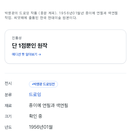
중문 계곡
박생광의 드로잉 작품 〈중문 계곡〉. 1956년01월년 종이에 연필과 색연필
박생광
작업. 씨앗페에 출품된 한국 현대미술 원본이다.
진품성
단 1점뿐인 원작
에디션 뜻 알아보기 →
전시
박생광 드로잉전
드로잉
분류
종이에 연필과 색연필
재료
확인 중
크기
1956년01월
년도