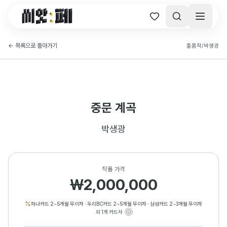
씨앗페 온라인 홈
←
목록으로 돌아가기
출품작
/
박생광
중문 계곡
박생광
작품 가격
₩2,000,000
하나카드 2~5개월 무이자
·
우리BC카드 2~5개월 무이자
·
삼성카드 2~3개월 무이자
외 1개 카드사