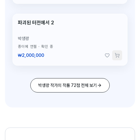
파괴된 터전에서 2
단 1점뿐인 원작
박생광
종이에 연필
·
확인 중
₩2,000,000
박생광 작가의 작품 72점 전체 보기