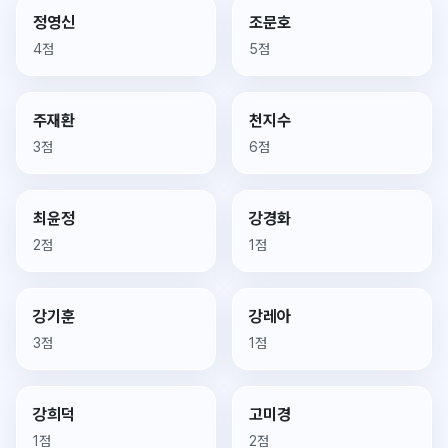
정영신
조문호
4점
5점
주재환
천지수
3점
6점
최윤정
강경화
2점
1점
강기훈
강레아
3점
1점
강희덕
고미경
1점
2점