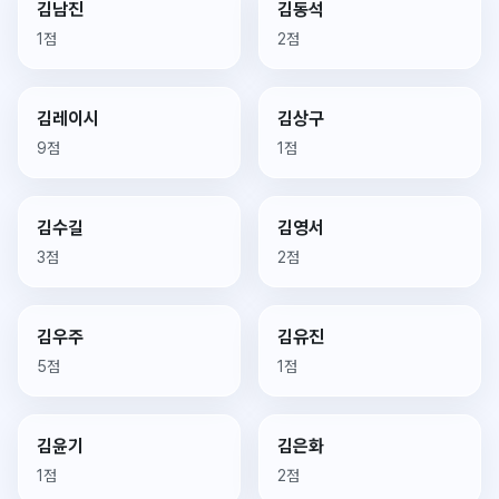
김남진
김동석
1점
2점
김레이시
김상구
9점
1점
김수길
김영서
3점
2점
김우주
김유진
5점
1점
김윤기
김은화
1점
2점