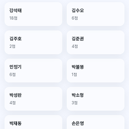
작가별로 둘러보기
강석태
김수오
18점
6점
김주호
김준권
2점
4점
민정기
박불똥
6점
1점
박성완
박소형
4점
3점
박재동
손은영