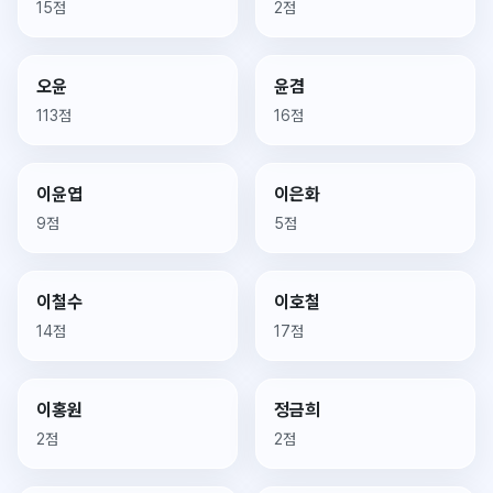
15점
2점
오윤
윤겸
113점
16점
이윤엽
이은화
9점
5점
이철수
이호철
14점
17점
이홍원
정금희
2점
2점