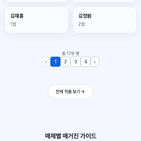
김재홍
김정원
1점
2점
총
176
명
‹
1
2
3
4
›
전체 작품 보기
매체별 매거진 가이드