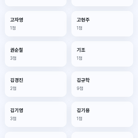
고자영
고현주
1점
1점
권순철
기조
3점
1점
김경진
김규학
2점
9점
김기영
김기용
3점
1점