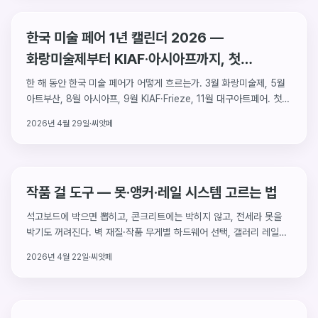
한국 미술 페어 1년 캘린더 2026 —
화랑미술제부터 KIAF·아시아프까지, 첫
컬렉터의 12개월 동선
한 해 동안 한국 미술 페어가 어떻게 흐르는가. 3월 화랑미술제, 5월
아트부산, 8월 아시아프, 9월 KIAF·Frieze, 11월 대구아트페어. 첫
컬렉터를 위한 12개월 동선과 페어별 강점·예산 가이드.
2026년 4월 29일
·
씨앗페
작품 걸 도구 — 못·앵커·레일 시스템 고르는 법
석고보드에 박으면 뽑히고, 콘크리트에는 박히지 않고, 전세라 못을
박기도 꺼려진다. 벽 재질·작품 무게별 하드웨어 선택, 갤러리 레일
시스템, 비침습 옵션, 설치 7단계까지.
2026년 4월 22일
·
씨앗페