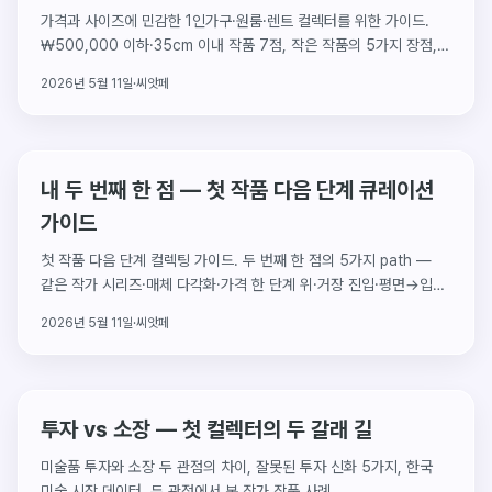
가격과 사이즈에 민감한 1인가구·원룸·렌트 컬렉터를 위한 가이드.
₩500,000 이하·35cm 이내 작품 7점, 작은 작품의 5가지 장점,
6가지 배치 자리, 짝짓기 추천 3가지.
2026년 5월 11일
·
씨앗페
내 두 번째 한 점 — 첫 작품 다음 단계 큐레이션
가이드
첫 작품 다음 단계 컬렉팅 가이드. 두 번째 한 점의 5가지 path —
같은 작가 시리즈·매체 다각화·가격 한 단계 위·거장 진입·평면→입체.
각 path별 추천 작품과 첫·두 번째 작품의 관계 만들기.
2026년 5월 11일
·
씨앗페
투자 vs 소장 — 첫 컬렉터의 두 갈래 길
미술품 투자와 소장 두 관점의 차이, 잘못된 투자 신화 5가지, 한국
미술 시장 데이터, 두 관점에서 본 작가 작품 사례.