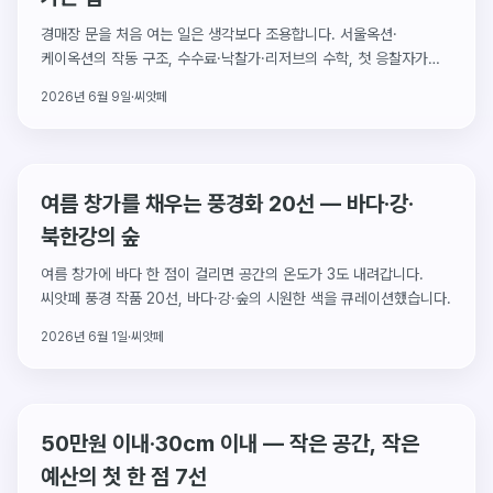
경매장 문을 처음 여는 일은 생각보다 조용합니다. 서울옥션·
케이옥션의 작동 구조, 수수료·낙찰가·리저브의 수학, 첫 응찰자가
알아야 할 모든 것.
2026년 6월 9일
·
씨앗페
여름 창가를 채우는 풍경화 20선 — 바다·강·
북한강의 숲
여름 창가에 바다 한 점이 걸리면 공간의 온도가 3도 내려갑니다.
씨앗페 풍경 작품 20선, 바다·강·숲의 시원한 색을 큐레이션했습니다.
2026년 6월 1일
·
씨앗페
50만원 이내·30cm 이내 — 작은 공간, 작은
예산의 첫 한 점 7선