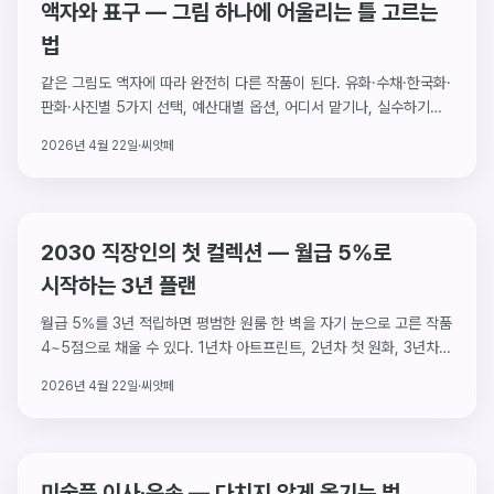
액자와 표구 — 그림 하나에 어울리는 틀 고르는
법
같은 그림도 액자에 따라 완전히 다른 작품이 된다. 유화·수채·한국화·
판화·사진별 5가지 선택, 예산대별 옵션, 어디서 맡기나, 실수하기
쉬운 5가지까지.
2026년 4월 22일
·
씨앗페
2030 직장인의 첫 컬렉션 — 월급 5%로
시작하는 3년 플랜
월급 5%를 3년 적립하면 평범한 원룸 한 벽을 자기 눈으로 고른 작품
4~5점으로 채울 수 있다. 1년차 아트프린트, 2년차 첫 원화, 3년차
공간의 중심작 — 숫자와 함께 작품 사다리까지 설계한 3년 현실
2026년 4월 22일
·
씨앗페
플랜.
미술품 이사·운송 — 다치지 않게 옮기는 법