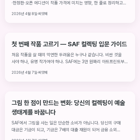
·한정판·오픈 에디션이 작품 가격에 미치는 영향, 한 줄로 정리하고
씨앗페 실제 사례로 풀이.
2026년 4월 8일
·
씨앗페
첫 번째 작품 고르기 — SAF 컬렉팅 입문 가이드
처음 작품을 살 때의 막연한 두려움은 누구나 같습니다. 비싼 것을
사야 하나, 유명 작가여야 하나. SAF에는 3만 원짜리 아트프린트부터
5,000만 원대 원화까지 폭넓게 있습니다. 당신의 예산과 취향에
2026년 4월 7일
·
씨앗페
맞는 첫 번째 작품을 찾는 법을 알려드립니다.
그림 한 점이 만드는 변화: 당신의 컬렉팅이 예술
생태계를 바꿉니다
SAF에서 그림을 사는 일은 단순한 소비가 아닙니다. 당신의 구매
대금은 기금이 되고, 기금은 7배의 대출 재원이 되어 금융 소외
예술인에게 연 5% 저금리로 닿습니다. 한 점이 만드는 연쇄 변화를