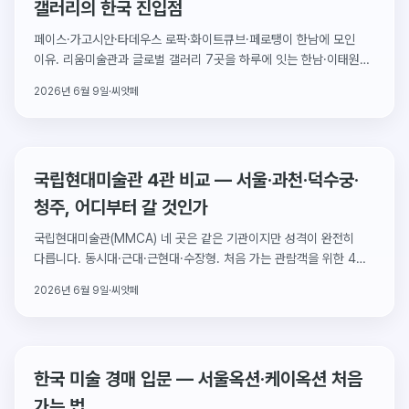
갤러리의 한국 진입점
페이스·가고시안·타데우스 로팍·화이트큐브·페로탱이 한남에 모인
이유. 리움미술관과 글로벌 갤러리 7곳을 하루에 잇는 한남·이태원
지도.
2026년 6월 9일
·
씨앗페
국립현대미술관 4관 비교 — 서울·과천·덕수궁·
청주, 어디부터 갈 것인가
국립현대미술관(MMCA) 네 곳은 같은 기관이지만 성격이 완전히
다릅니다. 동시대·근대·근현대·수장형. 처음 가는 관람객을 위한 4관
비교 가이드.
2026년 6월 9일
·
씨앗페
한국 미술 경매 입문 — 서울옥션·케이옥션 처음
가는 법