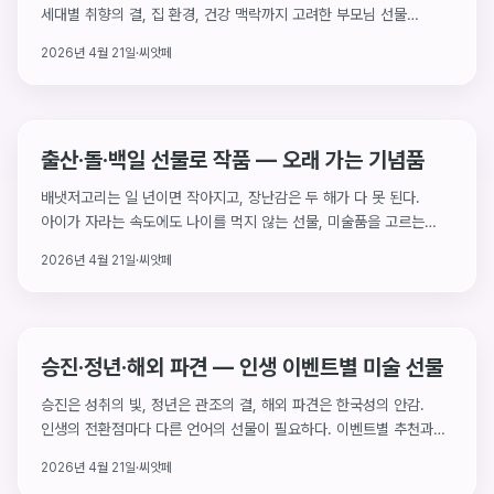
세대별 취향의 결, 집 환경, 건강 맥락까지 고려한 부모님 선물
가이드.
2026년 4월 21일
·
씨앗페
출산·돌·백일 선물로 작품 — 오래 가는 기념품
배냇저고리는 일 년이면 작아지고, 장난감은 두 해가 다 못 된다.
아이가 자라는 속도에도 나이를 먹지 않는 선물, 미술품을 고르는
기준과 예산별 추천.
2026년 4월 21일
·
씨앗페
승진·정년·해외 파견 — 인생 이벤트별 미술 선물
승진은 성취의 빛, 정년은 관조의 결, 해외 파견은 한국성의 안감.
인생의 전환점마다 다른 언어의 선물이 필요하다. 이벤트별 추천과
고를 때의 원칙.
2026년 4월 21일
·
씨앗페