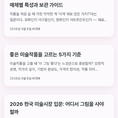
매체별 특성과 보관 가이드
작품을 처음 살 때 가장 막막한 게 '이게 뭐로 만든 거지?'라는
질문이다. 유화인지 아크릴인지, 판화인지 아트프린트인지 — 재료를
알면 작품을 고르는 눈이 달라진다. SAF 2026 출품작을
2026년 4월 9일
·
씨앗페
카테고리별로 나눠 각 재료의 특징과 내 취향에 맞는 선택법을
안내한다.
좋은 미술작품을 고르는 5가지 기준
미술작품을 고를 때 '이 그림 좋다'는 느낌만으로 충분할까? 감정적
공명, 작가의 깊이, 기법의 완성도, 가격의 합리성, 작품 뒤의
이야기까지. 처음 작품을 사는 사람도, 경험 있는 컬렉터도 기준이
2026년 4월 8일
·
씨앗페
있으면 선택이 달라진다.
2026 한국 미술시장 입문: 어디서 그림을 사야
할까