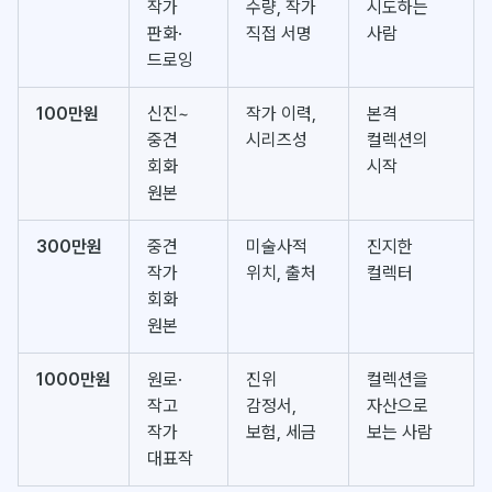
작가
수량, 작가
시도하는
판화·
직접 서명
사람
드로잉
100만원
신진~
작가 이력,
본격
중견
시리즈성
컬렉션의
회화
시작
원본
300만원
중견
미술사적
진지한
작가
위치, 출처
컬렉터
회화
원본
1000만원
원로·
진위
컬렉션을
작고
감정서,
자산으로
작가
보험, 세금
보는 사람
대표작