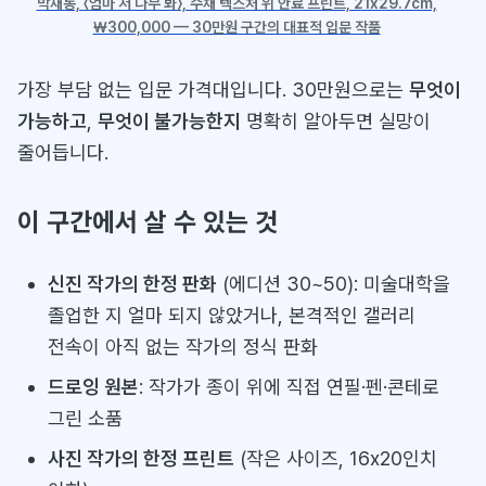
박재동, 〈엄마 저 나무 봐〉, 수채 텍스처 위 안료 프린트, 21x29.7cm,
₩300,000 — 30만원 구간의 대표적 입문 작품
가장 부담 없는 입문 가격대입니다. 30만원으로는
무엇이
가능하고
,
무엇이 불가능한지
명확히 알아두면 실망이
줄어듭니다.
이 구간에서 살 수 있는 것
신진 작가의 한정 판화
(에디션 30~50): 미술대학을
졸업한 지 얼마 되지 않았거나, 본격적인 갤러리
전속이 아직 없는 작가의 정식 판화
드로잉 원본
: 작가가 종이 위에 직접 연필·펜·콘테로
그린 소품
사진 작가의 한정 프린트
(작은 사이즈, 16x20인치