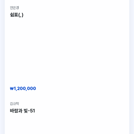
안은경
구매 가능
쉼표(,)
₩1,200,000
김규학
구매 가능
바람과 빛-51