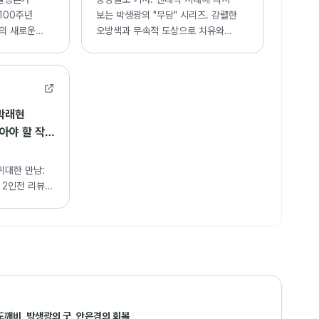
100주년
보는 박생광의 "무당" 시리즈. 강렬한
화의 새로운
오방색과 무속적 도상으로 치유와
 성취와 현대적
기원의 메시지를 전하는 작가의 예술
세계 조명.
·박래현
아야 할 작품
위대한 만남:
 2인전 리뷰.
주는 채색화의
도깨비, 박생광의 굿, 안은경의 회복