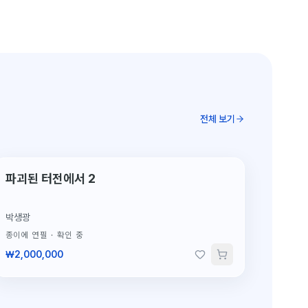
전체 보기
단 1점뿐인 원작
파괴된 터전에서 2
박생광
종이에 연필
·
확인 중
₩2,000,000