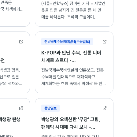
 민족은
(서울=연합뉴스) 정아란 기자 = 새빨간
한국 채색화의
옷을 입은 남자가 긴 원통을 든 채 먼
, "모란",
데를 바라본다. 초록색 구름이며,
" 등 주요 작품
발치의 청·록·황색 존재들이 ...
전남국제수묵비엔날레(무등일보)
K-POP과 만난 수묵, 전통 너머
사전
세계로 흐르다 -
전남국제수묵비엔날레
박생광 항목.
전남국제수묵비엔날레 언론보도. 전통
출신으로 일본
수묵화를 현대적으로 재해석하고
고유의 색채와
세계화하는 흐름 속에서 박생광 등 한국
해석한
화단의 거장들이 남긴 유산과 현대적
축한 화가.
계승에 대한 고찰.
중앙일보
 박생광 탄생
박생광의 오색찬란 '무당' 그림,
팬데믹 시대에 다시 보니 -
중앙일보
술평론가
중앙일보 기사. 팬데믹 시대에 다시