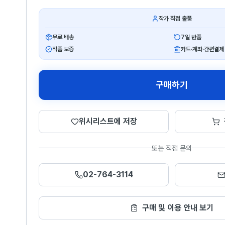
작가 직접 출품
무료 배송
7일 반품
작품 보증
카드·계좌·간편결제
구매하기
위시리스트에 저장
또는 직접 문의
02-764-3114
구매 및 이용 안내 보기