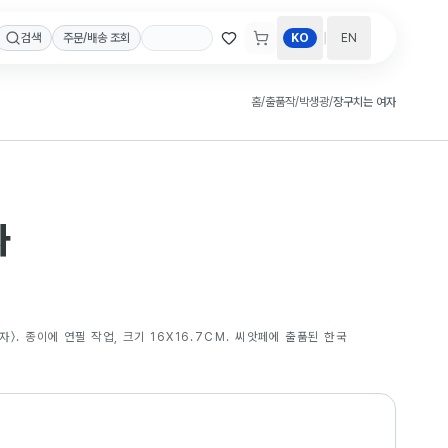
|
검색
주문/배송 조회
KO
EN
홈
/
출품작
/
박생광
/
장구치는 여자
자
〉. 종이에 연필 작업, 크기 16X16.7CM. 씨앗페에 출품된 한국