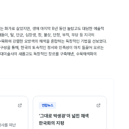
는 화가로 살았지만, 생애 마지막 8년 동안 놀랍고도 대담한 예술적
이, 탈, 단군, 십장생, 창, 불상, 단청, 부적, 무당 등 지극히
수묵화에 강렬한 오방색의 채색을 혼합하는 독창적인 기법을 선보였다.
구성을 통해, 한국의 토속적인 정서와 민족성이 마치 들끓어 오르는
현대미술사의 새롭고도 독창적인 장르를 구축해낸, 수묵채색화의
연합뉴스
'그대로 박생광'이 넓힌 채색
한국화의 지평
역사를 떠난