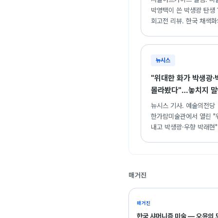
박영택이 쓴 박생광 탄생 
회고전 리뷰. 한국 채색
길을 연 박생광의 예술적
의미 재조명.
뉴시스
"위대한 화가 박생광
몰라봤다"…놓치지 말
- 뉴시스
뉴시스 기사. 예술의전당
한가람미술관에서 열린 "
내고 박생광·우향 박래현"
한국화의 두 거장이 보여
진수와 재평가.
매거진
매거진
한국 샤머니즘 미술 — 오윤의 