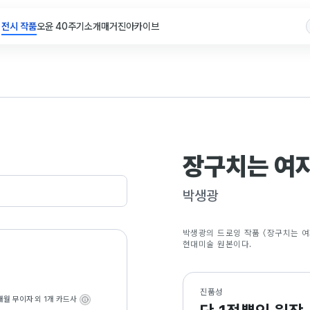
전시 작품
오윤 40주기
소개
매거진
아카이브
장구치는 여
박생광
박생광의 드로잉 작품 〈장구치는 여자
현대미술 원본이다.
진품성
개월 무이자
외 1개 카드사