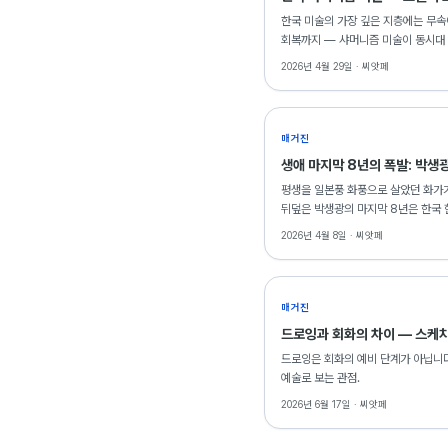
한국 미술의 가장 깊은 지층에는 무속
회복까지 — 샤머니즘 미술이 동시대
2026년 4월 29일 ·
씨앗페
매거진
생애 마지막 8년의 폭발: 박생
평생을 일본풍 화풍으로 살았던 화가가
뒤덮은 박생광의 마지막 8년은 한국 
2점이 출품되어 있다.
2026년 4월 8일 ·
씨앗페
매거진
드로잉과 회화의 차이 — 스케치
드로잉은 회화의 예비 단계가 아닙니다
예술로 보는 관점.
2026년 6월 17일 ·
씨앗페