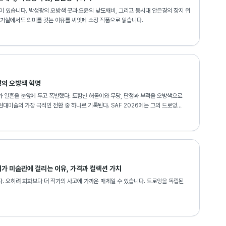
이 있습니다. 박생광의 오방색 굿과 오윤의 낮도깨비, 그리고 동시대 안은경의 장지 위
 거실에서도 의미를 갖는 이유를 씨앗페 소장 작품으로 읽습니다.
광의 오방색 혁명
 일흔을 눈앞에 두고 폭발했다. 토함산 해돋이와 무당, 단청과 부적을 오방색으로
현대미술의 가장 극적인 전환 중 하나로 기록된다. SAF 2026에는 그의 드로잉
가 미술관에 걸리는 이유, 가격과 컬렉션 가치
. 오히려 회화보다 더 작가의 사고에 가까운 매체일 수 있습니다. 드로잉을 독립된