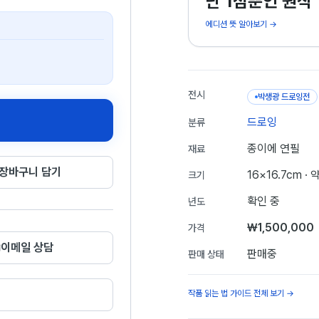
단 1점뿐인 원작
에디션 뜻 알아보기 →
전시
박생광 드로잉전
드로잉
분류
종이에 연필
재료
장바구니 담기
16×16.7cm
· 
크기
확인 중
년도
₩1,500,000
가격
이메일 상담
판매중
판매 상태
작품 읽는 법 가이드 전체 보기 →