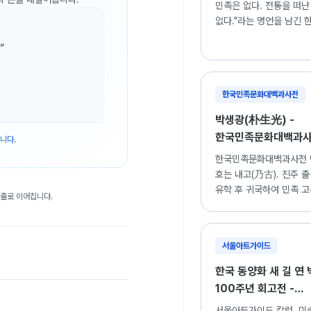
민족은 없다. 전통을 떠난
없다."라는 명언을 남긴 
거장 박생광의 생애와 "무당"
”
"토함산 해돋이", "전봉준
세계 소개.
한국민족문화대백과사전
박생광(朴生光) -
한국민족문화대백과
니다.
한국민족문화대백과사전 
호는 내고(乃古). 진주 
유학 후 귀국하여 민족 
대출로 이어집니다.
이미지를 현대적으로 재
독창적인 작품 세계를 구
서울아트가이드
한국 동양화 새 길 연
100주년 회고전 -
서울아트가이드
서울아트가이드 칼럼. 미