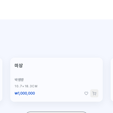
미상
박생광
10.7×18.3CM
₩1,000,000