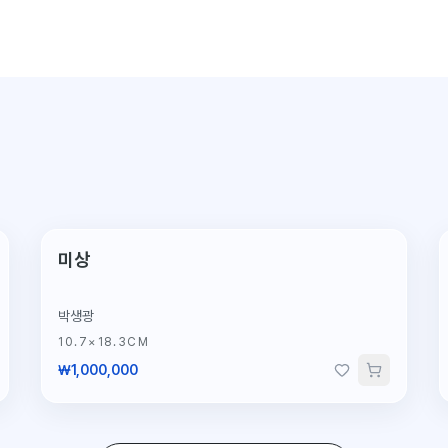
미상
박생광
10.7×18.3CM
₩1,000,000