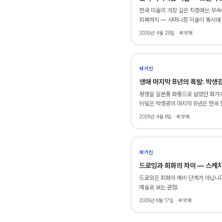
한국 미술의 가장 깊은 지층에는 무속
회복까지 — 샤머니즘 미술이 동시대
2026년 4월 29일 ·
씨앗페
매거진
생애 마지막 8년의 폭발: 박생
평생을 일본풍 화풍으로 살았던 화가가
뒤덮은 박생광의 마지막 8년은 한국 
2점이 출품되어 있다.
2026년 4월 8일 ·
씨앗페
매거진
드로잉과 회화의 차이 — 스케치
드로잉은 회화의 예비 단계가 아닙니다
예술로 보는 관점.
2026년 6월 17일 ·
씨앗페