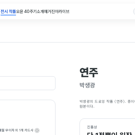
전시 작품
오윤 40주기
소개
매거진
아카이브
연주
박생광
박생광의 드로잉 작품 〈연주〉. 종이
원본이다.
진품성
개월 무이자
외 1개 카드사