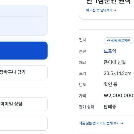
단 1점뿐인 원작
에디션 뜻 알아보기 →
전시
박생광 드로잉전
드로잉
분류
종이에 연필
재료
장바구니 담기
23.5×14.2cm
·
크기
확인 중
년도
₩2,000,000
가격
이메일 상담
판매중
판매 상태
작품 읽는 법 가이드 전체 보기 →