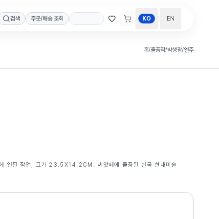
|
검색
주문/배송 조회
KO
EN
홈
/
출품작
/
박생광
/
연주
에 연필 작업, 크기 23.5X14.2CM. 씨앗페에 출품된 한국 현대미술