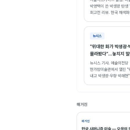
박영택이 쓴 박생광 탄생 
회고전 리뷰. 한국 채색
길을 연 박생광의 예술적
의미 재조명.
뉴시스
"위대한 화가 박생광
몰라봤다"…놓치지 말
- 뉴시스
뉴시스 기사. 예술의전당
한가람미술관에서 열린 "
내고 박생광·우향 박래현"
한국화의 두 거장이 보여
진수와 재평가.
매거진
매거진
한국 샤머니즘 미술 — 오윤의 