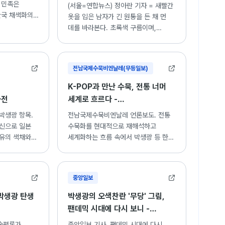
 민족은
(서울=연합뉴스) 정아란 기자 = 새빨간
한국 채색화의
옷을 입은 남자가 긴 원통을 든 채 먼
, "모란",
데를 바라본다. 초록색 구름이며,
" 등 주요 작품
발치의 청·록·황색 존재들이 ...
전남국제수묵비엔날레(무등일보)
K-POP과 만난 수묵, 전통 너머
사전
세계로 흐르다 -
전남국제수묵비엔날레
박생광 항목.
전남국제수묵비엔날레 언론보도. 전통
출신으로 일본
수묵화를 현대적으로 재해석하고
고유의 색채와
세계화하는 흐름 속에서 박생광 등 한국
해석한
화단의 거장들이 남긴 유산과 현대적
축한 화가.
계승에 대한 고찰.
중앙일보
 박생광 탄생
박생광의 오색찬란 '무당' 그림,
팬데믹 시대에 다시 보니 -
중앙일보
술평론가
중앙일보 기사. 팬데믹 시대에 다시