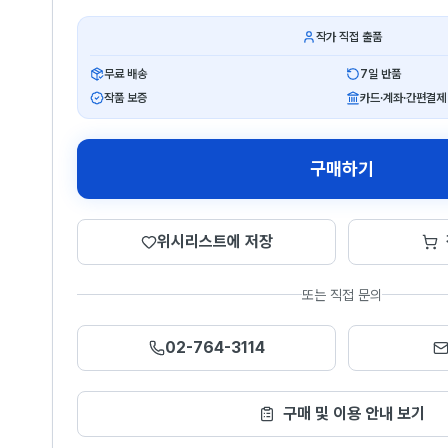
작가 직접 출품
무료 배송
7일 반품
작품 보증
카드·계좌·간편결제
구매하기
위시리스트에 저장
또는 직접 문의
02-764-3114
구매 및 이용 안내 보기