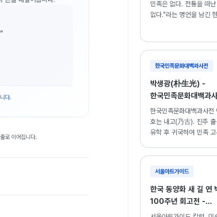
민족은 없다. 전통을 떠난
없다."라는 명언을 남긴 
거장 박생광의 생애와 "무당"
”
"토함산 해돋이", "전봉준
세계 소개.
한국민족문화대백과사전
박생광(朴生光) -
한국민족문화대백과
니다.
한국민족문화대백과사전 
호는 내고(乃古). 진주 
유학 후 귀국하여 민족 
대출로 이어집니다.
이미지를 현대적으로 재
독창적인 작품 세계를 구
서울아트가이드
한국 동양화 새 길 연
100주년 회고전 -
서울아트가이드
서울아트가이드 칼럼. 미