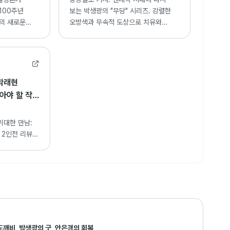
100주년
보는 박생광의 "무당" 시리즈. 강렬한
화의 새로운
오방색과 무속적 도상으로 치유와
 성취와 현대적
기원의 메시지를 전하는 작가의 예술
세계 조명.
·박래현
아야 할 작품
위대한 만남:
 2인전 리뷰.
주는 채색화의
도깨비, 박생광의 굿, 안은경의 회복