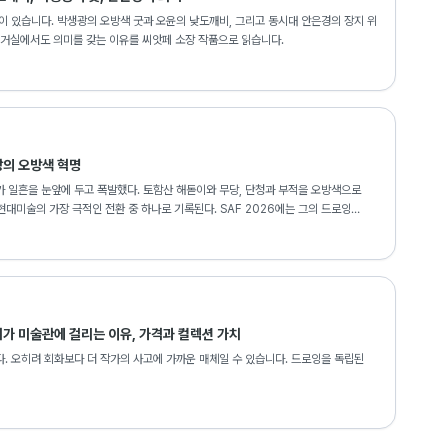
이 있습니다. 박생광의 오방색 굿과 오윤의 낮도깨비, 그리고 동시대 안은경의 장지 위
 거실에서도 의미를 갖는 이유를 씨앗페 소장 작품으로 읽습니다.
광의 오방색 혁명
 일흔을 눈앞에 두고 폭발했다. 토함산 해돋이와 무당, 단청과 부적을 오방색으로
현대미술의 가장 극적인 전환 중 하나로 기록된다. SAF 2026에는 그의 드로잉
가 미술관에 걸리는 이유, 가격과 컬렉션 가치
. 오히려 회화보다 더 작가의 사고에 가까운 매체일 수 있습니다. 드로잉을 독립된