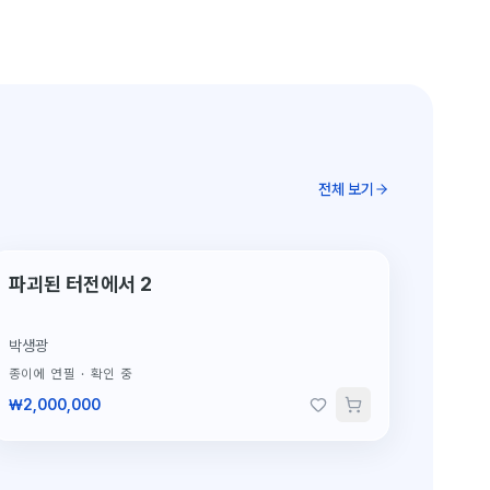
전체 보기
단 1점뿐인 원작
파괴된 터전에서 2
박생광
종이에 연필
·
확인 중
₩2,000,000