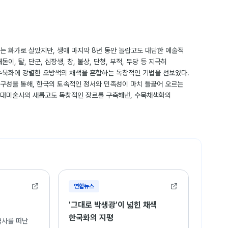
는 화가로 살았지만, 생애 마지막 8년 동안 놀랍고도 대담한 예술적
이, 탈, 단군, 십장생, 창, 불상, 단청, 부적, 무당 등 지극히
수묵화에 강렬한 오방색의 채색을 혼합하는 독창적인 기법을 선보였다.
구성을 통해, 한국의 토속적인 정서와 민족성이 마치 들끓어 오르는
현대미술사의 새롭고도 독창적인 장르를 구축해낸, 수묵채색화의
연합뉴스
'그대로 박생광'이 넓힌 채색
한국화의 지평
역사를 떠난