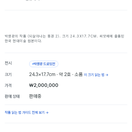
되살아나는 풍경 2
박생광의 작품 〈되살아나는 풍경 2〉. 크기 24.3X17.7CM. 씨앗페에 출품된
박생광
한국 현대미술 원본이다.
전시
박생광 드로잉전
24.3×17.7cm
· 약 2호
· 소품
크기
이 크기 읽는 법 →
₩2,000,000
가격
판매중
판매 상태
작품 읽는 법 가이드 전체 보기 →