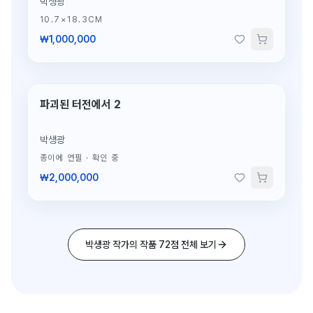
박생광
10.7×18.3CM
₩1,000,000
파괴된 터전에서 2
단 1점뿐인 원작
박생광
종이에 연필
·
확인 중
₩2,000,000
박생광 작가의 작품 72점 전체 보기