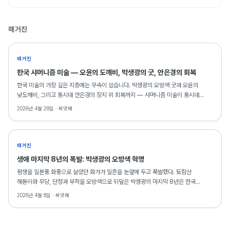
매거진
매거진
한국 샤머니즘 미술 — 오윤의 도깨비, 박생광의 굿, 안은경의 회복
한국 미술의 가장 깊은 지층에는 무속이 있습니다. 박생광의 오방색 굿과 오윤의
낮도깨비, 그리고 동시대 안은경의 장지 위 회복까지 — 샤머니즘 미술이 동시대
거실에서도 의미를 갖는 이유를 씨앗페 소장 작품으로 읽습니다.
2026년 4월 29일 ·
씨앗페
매거진
생애 마지막 8년의 폭발: 박생광의 오방색 혁명
평생을 일본풍 화풍으로 살았던 화가가 일흔을 눈앞에 두고 폭발했다. 토함산
해돋이와 무당, 단청과 부적을 오방색으로 뒤덮은 박생광의 마지막 8년은 한국
현대미술의 가장 극적인 전환 중 하나로 기록된다. SAF 2026에는 그의 드로잉
2026년 4월 8일 ·
씨앗페
2점이 출품되어 있다.