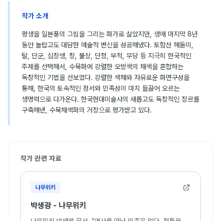
작가 소개
평생을 일본풍의 그림을 그리는 화가로 살았지만, 생애 마지막 8년
동안 놀랍고도 대담한 예술적 변신을 성공해냈다. 토함산 해돋이,
탈, 단군, 십장생, 창, 불상, 단청, 부적, 무당 등 지극히 한국적인
주제를 선택해서, 수묵화에 강렬한 오방색의 채색을 혼합하는
독창적인 기법을 선보였다. 강렬한 색채와 자유로운 화면구성을
통해, 한국의 토속적인 정서와 민족성이 마치 들끓어 오르는
생명력으로 다가온다. 한국현대미술사의 새롭고도 독창적인 장르를
구축해낸, 수묵채색화의 거장으로 평가받고 있다.
작가 관련 자료
나무위키
박생광 - 나무위키