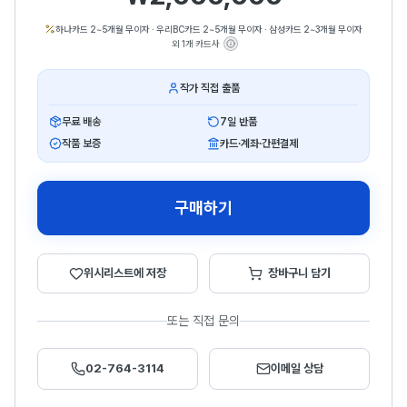
하나카드 2~5개월 무이자
·
우리BC카드 2~5개월 무이자
·
삼성카드 2~3개월 무이자
외 1개 카드사
작가 직접 출품
무료 배송
7일 반품
작품 보증
카드·계좌·간편결제
구매하기
위시리스트에 저장
장바구니 담기
또는 직접 문의
02-764-3114
이메일 상담