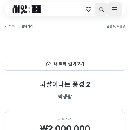
씨앗페 온라인 홈
←
목록으로 돌아가기
출품작
/
박생광
내 벽에 걸어보기
되살아나는 풍경 2
박생광
작품 가격
₩2,000,000