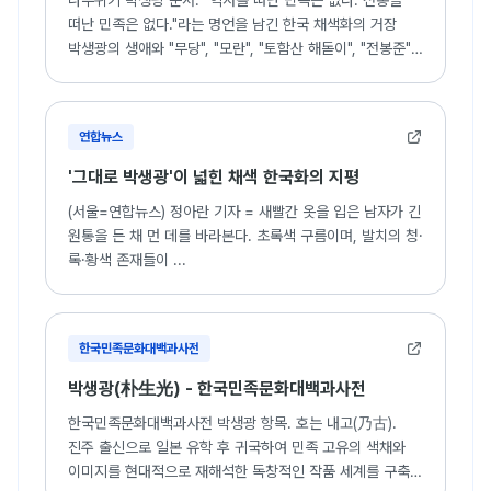
나무위키 박생광 문서. "역사를 떠난 민족은 없다. 전통을
떠난 민족은 없다."라는 명언을 남긴 한국 채색화의 거장
박생광의 생애와 "무당", "모란", "토함산 해돋이", "전봉준"
등 주요 작품 세계 소개.
연합뉴스
'그대로 박생광'이 넓힌 채색 한국화의 지평
(서울=연합뉴스) 정아란 기자 = 새빨간 옷을 입은 남자가 긴
원통을 든 채 먼 데를 바라본다. 초록색 구름이며, 발치의 청·
록·황색 존재들이 ...
한국민족문화대백과사전
박생광(朴生光) - 한국민족문화대백과사전
한국민족문화대백과사전 박생광 항목. 호는 내고(乃古).
진주 출신으로 일본 유학 후 귀국하여 민족 고유의 색채와
이미지를 현대적으로 재해석한 독창적인 작품 세계를 구축한