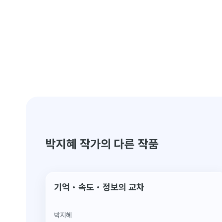
박지혜 작가의 다른 작품
디지털 한정판
기억・속도・정보의 교차
박지혜