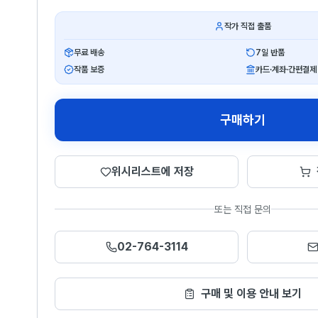
작가 직접 출품
무료 배송
7일 반품
작품 보증
카드·계좌·간편결제
구매하기
위시리스트에 저장
또는 직접 문의
02-764-3114
구매 및 이용 안내 보기