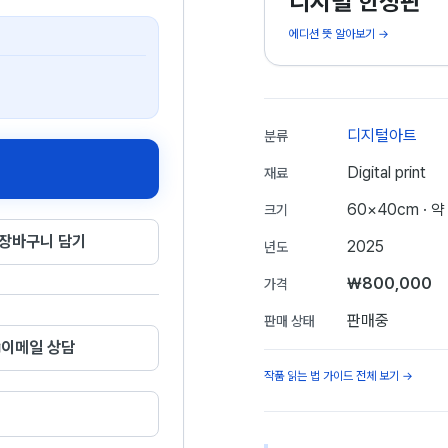
디지털 한정판
에디션 뜻 알아보기 →
디지털아트
분류
Digital print
재료
60×40cm
· 약
크기
장바구니 담기
2025
년도
₩800,000
가격
판매중
판매 상태
이메일 상담
작품 읽는 법 가이드 전체 보기 →