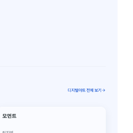
디지털아트 전체 보기
디지털 한정판 1/5
모먼트
림지언