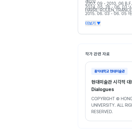
개인전
2007. 09 - 2010. 06 B.F.A. / DNAP L’ECOLE SUPERIEURE D’ART ET DESIGN LE
20
HAVRE-ROUEN, FRANCE 
20
2014
더보기 ▼
2014. 09 석사학위
201
2013
2013. 06 ‘아트서
작가 관련 자료
그룹전
2025.11.21 - 11.29 
홍익대학교 현대미술관
2024. 10.23 - 10. 
현대미술관 시각적 대화 
2023. 11.1 - 11.8 하남
Dialogues
2014. 10. 패스포트 / 대전M
2013. 09 14th 
COPYRIGHT © HONG
2012. 11 알파청년작가전 
UNIVERSITY. ALL RI
2011. 11 ‘Fall in lov
RESERVED.
2010. 04 - 06 ‘Art and 
2009. 04 ‘Bouger’ / 디
2009. 