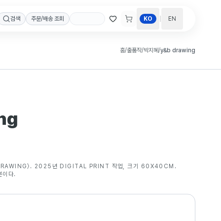
|
검색
주문/배송 조회
KO
EN
홈
/
출품작
/
박지혜
/
y&b drawing
ng
AWING〉. 2025년 DIGITAL PRINT 작업, 크기 60X40CM.
본이다.