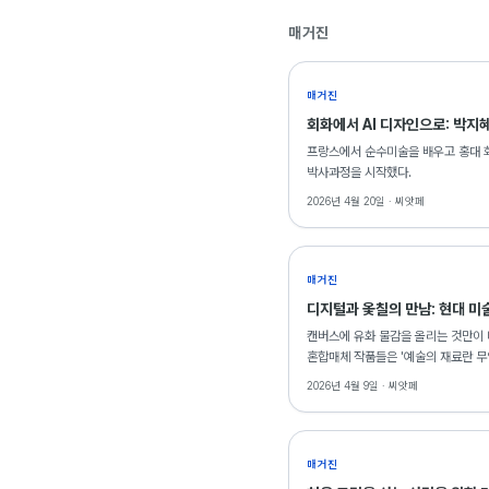
매거진
매거진
회화에서 AI 디자인으로: 박지
프랑스에서 순수미술을 배우고 홍대 회
박사과정을 시작했다.
2026년 4월 20일 ·
씨앗페
매거진
디지털과 옻칠의 만남: 현대 미
캔버스에 유화 물감을 올리는 것만이 
혼합매체 작품들은 '예술의 재료란 무
작업은 그 가장 선명한 사례다.
2026년 4월 9일 ·
씨앗페
매거진