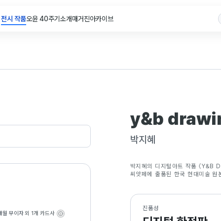
전시 작품
오윤 40주기
소개
매거진
아카이브
y&b drawi
박지혜
박지혜의 디지털아트 작품 〈Y&B DR
씨앗페에 출품된 한국 현대미술 원
진품성
개월 무이자
외 1개 카드사