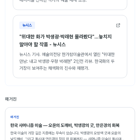
메시지를 전하는 작가의 예술 세계 조명.
뉴시스
"위대한 화가 박생광·박래현 몰라봤다"…놓치지
말아야 할 작품 - 뉴시스
뉴시스 기사. 예술의전당 한가람미술관에서 열린 "위대한
만남: 내고 박생광·우향 박래현" 2인전 리뷰. 한국화의 두
거장이 보여주는 채색화의 진수와 재평가.
매거진
매거진
한국 샤머니즘 미술 — 오윤의 도깨비, 박생광의 굿, 안은경의 회복
한국 미술의 가장 깊은 지층에는 무속이 있습니다. 박생광의 오방색 굿과 오윤의
낮도깨비, 그리고 동시대 안은경의 장지 위 회복까지 — 샤머니즘 미술이 동시대