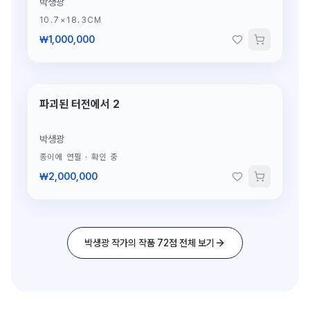
박생광
10.7×18.3CM
₩1,000,000
파괴된 터전에서 2
단 1점뿐인 원작
박생광
종이에 연필
·
확인 중
₩2,000,000
박생광 작가의 작품 72점 전체 보기