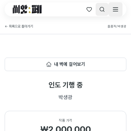
씨앗페 온라인 홈
←
목록으로 돌아가기
출품작
/
박생광
내 벽에 걸어보기
인도 기행 중
박생광
작품 가격
₩2,000,000