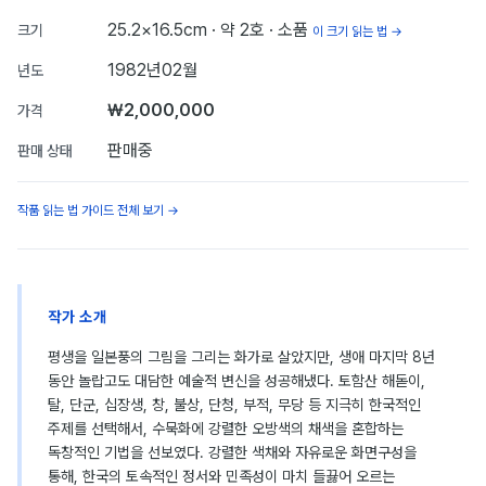
25.2×16.5cm
· 약 2호
· 소품
크기
이 크기 읽는 법 →
1982년02월
년도
₩2,000,000
가격
판매중
판매 상태
작품 읽는 법 가이드 전체 보기 →
작가 소개
평생을 일본풍의 그림을 그리는 화가로 살았지만, 생애 마지막 8년
동안 놀랍고도 대담한 예술적 변신을 성공해냈다. 토함산 해돋이,
탈, 단군, 십장생, 창, 불상, 단청, 부적, 무당 등 지극히 한국적인
주제를 선택해서, 수묵화에 강렬한 오방색의 채색을 혼합하는
독창적인 기법을 선보였다. 강렬한 색채와 자유로운 화면구성을
통해, 한국의 토속적인 정서와 민족성이 마치 들끓어 오르는