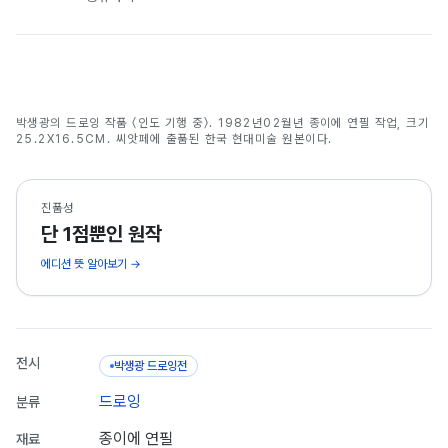
인도 기행 중
박생광의 드로잉 작품 〈인도 기행 중〉. 1982년02월년 종이에 연필 작업, 크기
박생광
25.2X16.5CM. 씨앗페에 출품된 한국 현대미술 원본이다.
진품성
단 1점뿐인 원작
에디션 뜻 알아보기 →
전시
박생광 드로잉전
드로잉
분류
종이에 연필
재료