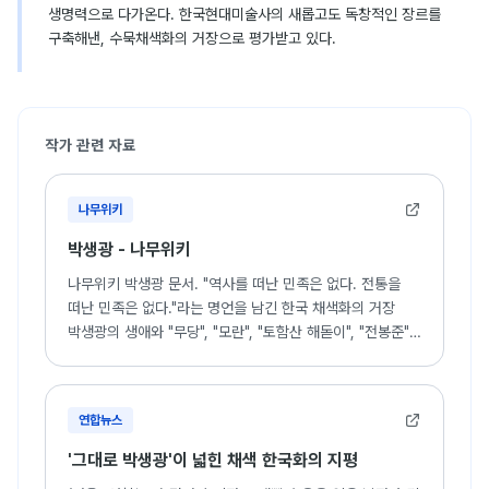
생명력으로 다가온다. 한국현대미술사의 새롭고도 독창적인 장르를
구축해낸, 수묵채색화의 거장으로 평가받고 있다.
작가 관련 자료
나무위키
박생광 - 나무위키
나무위키 박생광 문서. "역사를 떠난 민족은 없다. 전통을
떠난 민족은 없다."라는 명언을 남긴 한국 채색화의 거장
박생광의 생애와 "무당", "모란", "토함산 해돋이", "전봉준"
등 주요 작품 세계 소개.
연합뉴스
'그대로 박생광'이 넓힌 채색 한국화의 지평