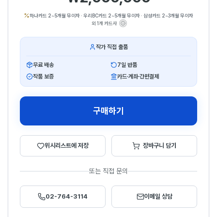
하나카드 2~5개월 무이자
·
우리BC카드 2~5개월 무이자
·
삼성카드 2~3개월 무이자
외 1개 카드사
작가 직접 출품
무료 배송
7일 반품
작품 보증
카드·계좌·간편결제
구매하기
위시리스트에 저장
장바구니 담기
또는 직접 문의
02-764-3114
이메일 상담