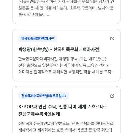
(서울=연합뉴스) 정아란 기자 = 새빨간 옷을 입은 남자가 긴
원통을 든 채 먼 데를 바라본다. 초록색 구름이며, 발치의 청·
록·황색 존재들이 ...
한국민족문화대백과사전
박생광(朴生光) - 한국민족문화대백과사전
한국민족문화대백과사전 박생광 항목. 호는 내고(乃古).
진주 출신으로 일본 유학 후 귀국하여 민족 고유의 색채와
이미지를 현대적으로 재해석한 독창적인 작품 세계를 구축한
화가.
전남국제수묵비엔날레(무등일보)
K-POP과 만난 수묵, 전통 너머 세계로 흐르다 -
전남국제수묵비엔날레
전남국제수묵비엔날레 언론보도. 전통 수묵화를 현대적으로
재해석하고 세계화하는 흐름 속에서 박생광 등 한국 화단의