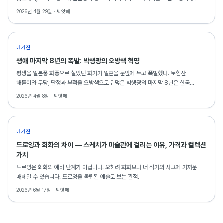
거실에서도 의미를 갖는 이유를 씨앗페 소장 작품으로 읽습니다.
2026년 4월 29일 ·
씨앗페
매거진
생애 마지막 8년의 폭발: 박생광의 오방색 혁명
평생을 일본풍 화풍으로 살았던 화가가 일흔을 눈앞에 두고 폭발했다. 토함산
해돋이와 무당, 단청과 부적을 오방색으로 뒤덮은 박생광의 마지막 8년은 한국
현대미술의 가장 극적인 전환 중 하나로 기록된다. SAF 2026에는 그의 드로잉
2026년 4월 8일 ·
씨앗페
2점이 출품되어 있다.
매거진
드로잉과 회화의 차이 — 스케치가 미술관에 걸리는 이유, 가격과 컬렉션
가치
드로잉은 회화의 예비 단계가 아닙니다. 오히려 회화보다 더 작가의 사고에 가까운
매체일 수 있습니다. 드로잉을 독립된 예술로 보는 관점.
2026년 6월 17일 ·
씨앗페