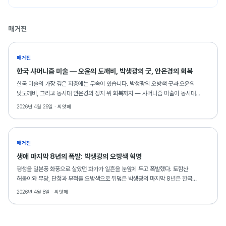
매거진
매거진
한국 샤머니즘 미술 — 오윤의 도깨비, 박생광의 굿, 안은경의 회복
한국 미술의 가장 깊은 지층에는 무속이 있습니다. 박생광의 오방색 굿과 오윤의
낮도깨비, 그리고 동시대 안은경의 장지 위 회복까지 — 샤머니즘 미술이 동시대
거실에서도 의미를 갖는 이유를 씨앗페 소장 작품으로 읽습니다.
2026년 4월 29일 ·
씨앗페
매거진
생애 마지막 8년의 폭발: 박생광의 오방색 혁명
평생을 일본풍 화풍으로 살았던 화가가 일흔을 눈앞에 두고 폭발했다. 토함산
해돋이와 무당, 단청과 부적을 오방색으로 뒤덮은 박생광의 마지막 8년은 한국
현대미술의 가장 극적인 전환 중 하나로 기록된다. SAF 2026에는 그의 드로잉
2026년 4월 8일 ·
씨앗페
2점이 출품되어 있다.