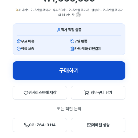
하나카드 2~5개월 무이자
·
우리BC카드 2~5개월 무이자
·
삼성카드 2~3개월 무이자
외 1개 카드사
작가 직접 출품
무료 배송
7일 반품
작품 보증
카드·계좌·간편결제
구매하기
위시리스트에 저장
장바구니 담기
또는 직접 문의
02-764-3114
이메일 상담