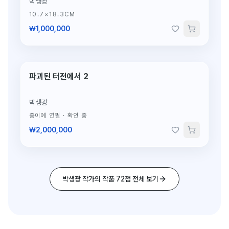
박생광
10.7×18.3CM
₩1,000,000
파괴된 터전에서 2
단 1점뿐인 원작
박생광
종이에 연필
·
확인 중
₩2,000,000
박생광 작가의 작품 72점 전체 보기