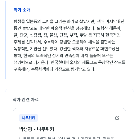
작가 소개
평생을 일본풍의 그림을 그리는 화가로 살았지만, 생애 마지막 8년
동안 놀랍고도 대담한 예술적 변신을 성공해냈다. 토함산 해돋이,
탈, 단군, 십장생, 창, 불상, 단청, 부적, 무당 등 지극히 한국적인
주제를 선택해서, 수묵화에 강렬한 오방색의 채색을 혼합하는
독창적인 기법을 선보였다. 강렬한 색채와 자유로운 화면구성을
통해, 한국의 토속적인 정서와 민족성이 마치 들끓어 오르는
생명력으로 다가온다. 한국현대미술사의 새롭고도 독창적인 장르를
구축해낸, 수묵채색화의 거장으로 평가받고 있다.
작가 관련 자료
나무위키
박생광 - 나무위키