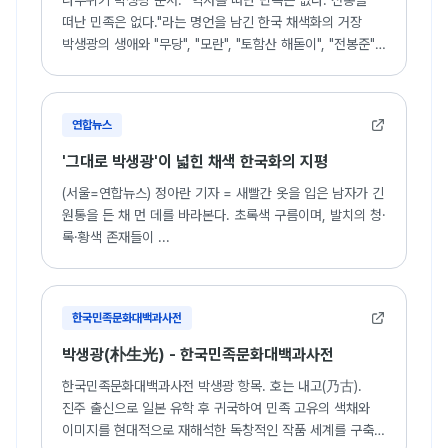
나무위키 박생광 문서. "역사를 떠난 민족은 없다. 전통을
떠난 민족은 없다."라는 명언을 남긴 한국 채색화의 거장
박생광의 생애와 "무당", "모란", "토함산 해돋이", "전봉준"
등 주요 작품 세계 소개.
연합뉴스
'그대로 박생광'이 넓힌 채색 한국화의 지평
(서울=연합뉴스) 정아란 기자 = 새빨간 옷을 입은 남자가 긴
원통을 든 채 먼 데를 바라본다. 초록색 구름이며, 발치의 청·
록·황색 존재들이 ...
한국민족문화대백과사전
박생광(朴生光) - 한국민족문화대백과사전
한국민족문화대백과사전 박생광 항목. 호는 내고(乃古).
진주 출신으로 일본 유학 후 귀국하여 민족 고유의 색채와
이미지를 현대적으로 재해석한 독창적인 작품 세계를 구축한