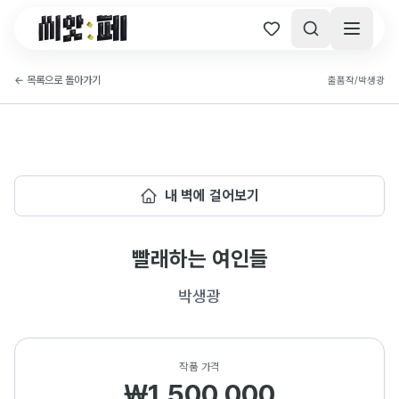
씨앗페 온라인 홈
←
목록으로 돌아가기
출품작
/
박생광
내 벽에 걸어보기
빨래하는 여인들
박생광
작품 가격
₩1,500,000