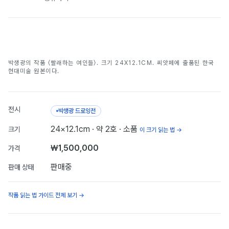
빨래하는 여인들
박생광의 작품 〈빨래하는 여인들〉. 크기 24X12.1CM. 씨앗페에 출품된 한국
박생광
현대미술 원본이다.
전시
박생광 드로잉전
24×12.1cm
· 약 2호
· 소품
크기
이 크기 읽는 법 →
₩1,500,000
가격
판매중
판매 상태
작품 읽는 법 가이드 전체 보기 →