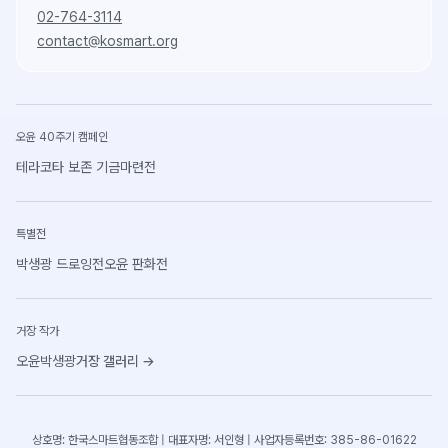
02-764-3114
contact@kosmart.org
오윤 40주기 캠페인
테라코타 보존 기금마련전
특별전
박생광 드로잉전
오윤 판화전
거장 작가
오윤
박생광
거장 갤러리
→
상호명: 한국스마트협동조합 | 대표자명: 서인형 | 사업자등록번호: 385-86-01622