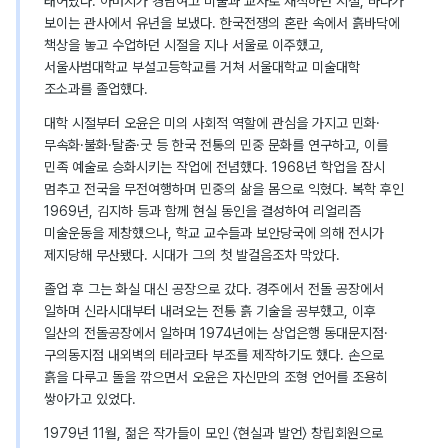
태어났다. 아버지가 경남여고 미술과 교사로 재직하던 시절, 바다가
보이는 관사에서 유년을 보냈다. 한국전쟁의 혼란 속에서 흙바닥에
책상을 놓고 수업하던 시절을 지나 서울로 이주했고,
서울사범대학교 부설고등학교를 거쳐 서울대학교 미술대학
조소과를 졸업했다.
대학 시절부터 오윤은 미의 사회적 역할에 관심을 가지고 민화·
무속화·불화·탈춤·굿 등 한국 전통의 민중 문화를 연구하고, 이를
민족 예술로 승화시키는 작업에 전념했다. 1968년 학업을 잠시
멈추고 전국을 무전여행하며 민중의 삶을 몸으로 익혔다. 복학 후인
1969년, 김지하 등과 함께 현실 동인을 결성하여 리얼리즘
미술운동을 제창했으나, 학교 교수들과 보안당국에 의해 전시가
제지당해 무산됐다. 시대가 그의 첫 발걸음조차 막았다.
졸업 후 그는 화실 대신 공장으로 갔다. 경주에서 전돌 공장에서
일하며 신라시대부터 내려오는 전통 흙 기술을 공부했고, 이후
일산의 전돌공장에서 일하며 1974년에는 상업은행 동대문지점·
구의동지점 내외벽의 테라코타 부조를 제작하기도 했다. 손으로
흙을 다루고 돌을 깎으면서 오윤은 자신만의 조형 언어를 조용히
쌓아가고 있었다.
1979년 11월, 젊은 작가들이 모인 〈현실과 발언〉 창립회원으로