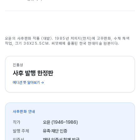
대밭
오윤의 사후판화 작품 〈대밭〉. 1985년 저피지(한지)에 고무판화, 수채 채색
오윤
작업, 크기 36X25.5CM. 씨앗페에 출품된 한국 현대미술 원본이다.
진품성
사후 발행 한정판
에디션 뜻 알아보기 →
사후판화 안내
작가
오윤 (1946–1986)
발행 주체
유족·재단 인증
인증서
재단 인증서 함께 발급