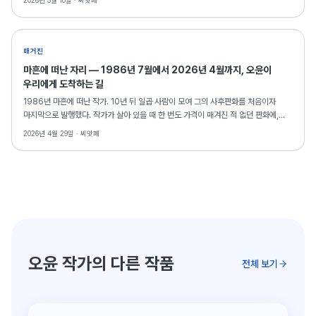
2026년 5월 10일 ·
씨앗페
매거진
마흔에 떠난 자리 — 1986년 7월에서 2026년 4월까지, 오윤이
우리에게 도착하는 길
1986년 마흔에 떠난 작가. 10년 뒤 일곱 사람이 모여 그의 사후판화를 처음이자
마지막으로 발행했다. 작가가 살아 있을 때 한 번도 가격이 매겨진 적 없던 판화에,
그가 떠난 자리에서 동료들이 표식을 새긴 셈이었다. 사후 40주기를 맞는 2026년,
2026년 4월 29일 ·
씨앗페
그가 다시 도착한다. 오윤 사후판화 시장분석 시리즈 ①.
오윤 작가의 다른 작품
전체 보기