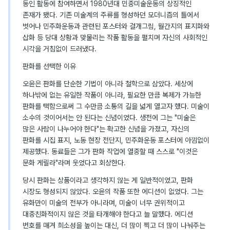
동인 활동에 참여하면서 1980년대 민중미술운동의 상징적인
존재가 됐다. 기존 미술계의 주류를 형성하던 모더니즘의 틀에서
벗어나 민주화운동과 관련된 포스터와 걸개그림, 월간지의 표지화와
삽화 등 당대 상황과 맞물리는 작품 활동을 펼치며 자신의 사회적인
시각을 거침없이 드러냈다.
판화를 선택한 이유
오윤은 판화를 단순한 기법이 아니라 철학으로 삼았다. 세상에
하나밖에 없는 유일한 작품이 아니라, 필요한 만큼 복제가 가능한
판화를 택함으로써 그 수만큼 소통의 길을 넓게 열고자 했다. 미술이
소수의 것이어서는 안 된다는 신념이었다. 생전에 그는 "미술은
많은 사람이 나누어야 한다"는 확고한 신념을 가졌고, 자신의
판화를 시집 표지, 노동 현장 전단지, 민주화운동 포스터에 아낌없이
제공했다. 동료들은 그가 판화 작업에 열중할 때 스스로 "이것은
문화 게릴라"라며 웃었다고 회상한다.
당시 판화는 상품이라고 생각하지 않는 게 일반적이었고, 판화
시장도 형성되지 않았다. 오윤의 작품 또한 에디션이 없었다. 그는
유화만이 미술의 전부가 아니라며, 미술이 너무 권위적이고
대중친화적이지 않은 것을 타개해야 한다고 늘 말했다. 에디션
번호를 매겨 희소성을 높이는 대신, 더 많이 찍고 더 많이 나눠주는