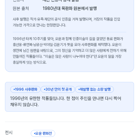
원본 출처
1980년대 목판화 원본에서 발행
사후 발행은 작가 유족·재단의 공식 인증을 거쳐 발행되며, 거장의 작품을 진입
가능한 가격으로 만나는 한정판입니다.
1996년 타계 10주기를 맞아, 오윤과 함께 민중미술의 길을 걸었던 동료 판화가
홍선웅·류연복·남궁산·박야일·김윤기가 뜻을 모아 사후판화를 제작했다. 오윤이
생전에 남긴 원판을 바탕으로, 그의 정신을 기억하고 더 많은 사람에게 전하기 위해
만들어진 작품들이다. "미술은 많은 사람이 나누어야 한다"던 오윤의 말을 가장
충실하게 잇는 방식으로.
1996 사후판화
30년 만의 첫 공개
재발행 없는 소량 발행
1996년의 유한한 작품들입니다. 한 점이 주인을 만나면 다시 찍어
채우지 않습니다.
전시
오윤 판화전