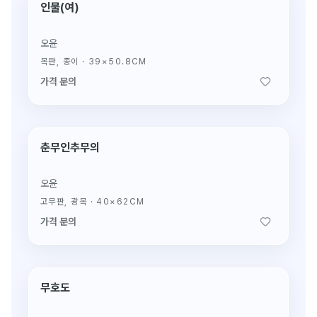
인물(여)
생전 진작(眞作)
오윤
목판, 종이
·
39×50.8CM
가격 문의
춘무인추무의
생전 진작(眞作)
오윤
고무판, 광목
·
40×62CM
가격 문의
무호도
생전 진작(眞作)