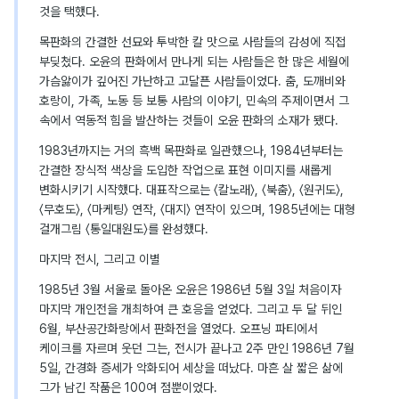
것을 택했다.
목판화의 간결한 선묘와 투박한 칼 맛으로 사람들의 감성에 직접
부딪쳤다. 오윤의 판화에서 만나게 되는 사람들은 한 많은 세월에
가슴앓이가 깊어진 가난하고 고달픈 사람들이었다. 춤, 도깨비와
호랑이, 가족, 노동 등 보통 사람의 이야기, 민속의 주제이면서 그
속에서 역동적 힘을 발산하는 것들이 오윤 판화의 소재가 됐다.
1983년까지는 거의 흑백 목판화로 일관했으나, 1984년부터는
간결한 장식적 색상을 도입한 작업으로 표현 이미지를 새롭게
변화시키기 시작했다. 대표작으로는 〈칼노래〉, 〈북춤〉, 〈원귀도〉,
〈무호도〉, 〈마케팅〉 연작, 〈대지〉 연작이 있으며, 1985년에는 대형
걸개그림 〈통일대원도〉를 완성했다.
마지막 전시, 그리고 이별
1985년 3월 서울로 돌아온 오윤은 1986년 5월 3일 처음이자
마지막 개인전을 개최하여 큰 호응을 얻었다. 그리고 두 달 뒤인
6월, 부산공간화랑에서 판화전을 열었다. 오프닝 파티에서
케이크를 자르며 웃던 그는, 전시가 끝나고 2주 만인 1986년 7월
5일, 간경화 증세가 악화되어 세상을 떠났다. 마흔 살 짧은 삶에
그가 남긴 작품은 100여 점뿐이었다.