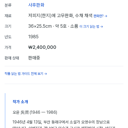
사후판화
분류
저피지(한지)에 고무판화, 수채 채색
재료
판화란? →
36×25.5cm
· 약 5호
· 소품
크기
이 크기 읽는 법 →
1985
년도
₩2,400,000
가격
판매중
판매 상태
작품 읽는 법 가이드 전체 보기 →
작가 소개
오윤 吳潤 (1946 — 1986)
1946년 4월 13일, 부산 동래구에서 소설가 오영수의 장남으로