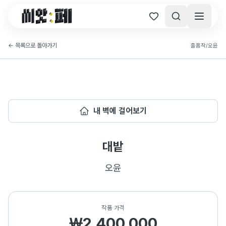
씨앗페 온라인 홈
←
목록으로 돌아가기
출품작
/
오윤
내 벽에 걸어보기
대밭
오윤
작품 가격
₩2,400,000