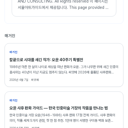
AND CONSULTING. All Rights reserved 이 페이지는
서울아트가이드에서 제공됩니다. This page provided by
Seoul Art Guide. 다음 브라우져 에서 최적화
되어있습니다. This page optimized for these
browser...
매거진
매거진
칼끝으로 시대를 새긴 작가: 오윤 40주기 특별전
1986년 마흔 한 살의 나이로 세상을 떠난 판화가 오윤. 그가 나무판 위에 새긴 민중의
춤사위는 40년이 지난 지금도 멈추지 않는다. 씨앗페 2026에 출품된 사후판화
18점은, 그의 예술이 동료 예술인의 금융 안전망으로 다시 태어나는 역설적이고도
2026년 4월 7일 ·
씨앗페
아름다운 순간을 만들어낸다.
매거진
오윤 사후 판화 가이드 — 한국 민중미술 거장의 작품을 만나는 법
한국 민중미술 거장 오윤(1946~1986) 사후 판화 17점 전체 가이드. 사후 판화의
의미, 작품 세계 5가지 관점, 첫 한 점 추천. 1만여 명이 서명한 구의동 벽화 보존
운동과 함께.