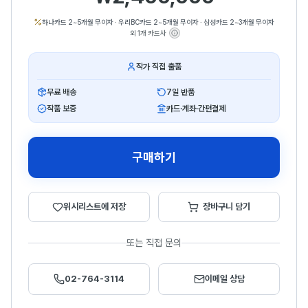
하나카드 2~5개월 무이자
·
우리BC카드 2~5개월 무이자
·
삼성카드 2~3개월 무이자
외 1개 카드사
작가 직접 출품
무료 배송
7일 반품
작품 보증
카드·계좌·간편결제
구매하기
위시리스트에 저장
장바구니 담기
또는 직접 문의
02-764-3114
이메일 상담