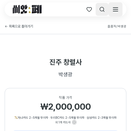
씨앗페 온라인 홈
←
목록으로 돌아가기
출품작
/
박생광
진주 창렬사
박생광
작품 가격
₩2,000,000
하나카드 2~5개월 무이자
·
우리BC카드 2~5개월 무이자
·
삼성카드 2~3개월 무이자
외 1개 카드사