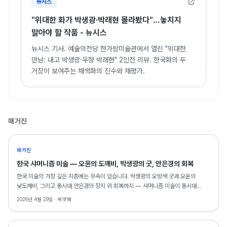
뉴시스
"위대한 화가 박생광·박래현 몰라봤다"…놓치지
말아야 할 작품 - 뉴시스
뉴시스 기사. 예술의전당 한가람미술관에서 열린 "위대한
만남: 내고 박생광·우향 박래현" 2인전 리뷰. 한국화의 두
거장이 보여주는 채색화의 진수와 재평가.
매거진
매거진
한국 샤머니즘 미술 — 오윤의 도깨비, 박생광의 굿, 안은경의 회복
한국 미술의 가장 깊은 지층에는 무속이 있습니다. 박생광의 오방색 굿과 오윤의
낮도깨비, 그리고 동시대 안은경의 장지 위 회복까지 — 샤머니즘 미술이 동시대
거실에서도 의미를 갖는 이유를 씨앗페 소장 작품으로 읽습니다.
2026년 4월 29일 ·
씨앗페