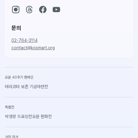
문의
02-764-3114
contact@kosmart.org
오윤 40주기 캠페인
테라코타 보존 기금마련전
특별전
박생광 드로잉전
오윤 판화전
거장 작가