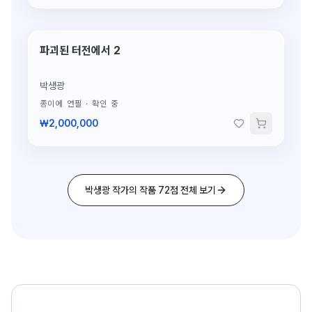
파괴된 터전에서 2
단 1점뿐인 원작
박생광
종이에 연필
·
확인 중
₩2,000,000
박생광 작가의 작품 72점 전체 보기