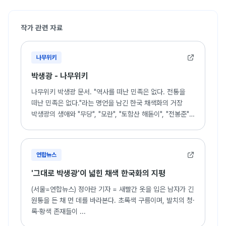
작가 관련 자료
나무위키
박생광 - 나무위키
나무위키 박생광 문서. "역사를 떠난 민족은 없다. 전통을
떠난 민족은 없다."라는 명언을 남긴 한국 채색화의 거장
박생광의 생애와 "무당", "모란", "토함산 해돋이", "전봉준"
등 주요 작품 세계 소개.
연합뉴스
'그대로 박생광'이 넓힌 채색 한국화의 지평
(서울=연합뉴스) 정아란 기자 = 새빨간 옷을 입은 남자가 긴
원통을 든 채 먼 데를 바라본다. 초록색 구름이며, 발치의 청·
록·황색 존재들이 ...