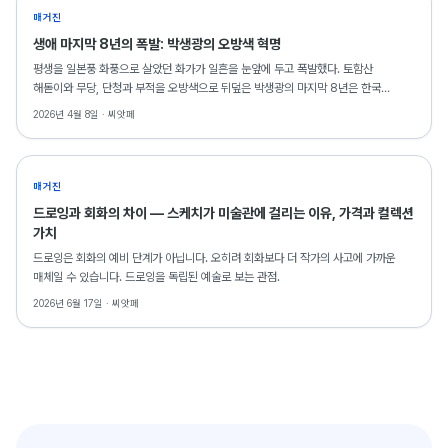
매거진
생애 마지막 8년의 폭발: 박생광의 오방색 혁명
평생을 일본풍 화풍으로 살았던 화가가 일흔을 눈앞에 두고 폭발했다. 토함산
해돋이와 무당, 단청과 부적을 오방색으로 뒤덮은 박생광의 마지막 8년은 한국
현대미술의 가장 극적인 전환 중 하나로 기록된다. SAF 2026에는 그의 드로잉
2026년 4월 8일 ·
씨앗페
2점이 출품되어 있다.
매거진
드로잉과 회화의 차이 — 스케치가 미술관에 걸리는 이유, 가격과 컬렉션
가치
드로잉은 회화의 예비 단계가 아닙니다. 오히려 회화보다 더 작가의 사고에 가까운
매체일 수 있습니다. 드로잉을 독립된 예술로 보는 관점.
2026년 6월 17일 ·
씨앗페