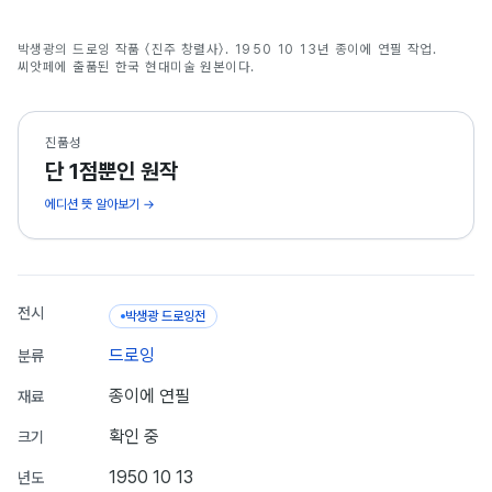
진주 창렬사
박생광의 드로잉 작품 〈진주 창렬사〉. 1950 10 13년 종이에 연필 작업.
박생광
씨앗페에 출품된 한국 현대미술 원본이다.
진품성
단 1점뿐인 원작
에디션 뜻 알아보기 →
전시
박생광 드로잉전
드로잉
분류
종이에 연필
재료
확인 중
크기
1950 10 13
년도