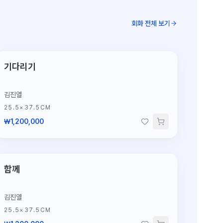
회화 전체 보기
단 1점뿐인 원작
기다리기
김진열
25.5×37.5CM
₩1,200,000
단 1점뿐인 원작
함께
김진열
25.5×37.5CM