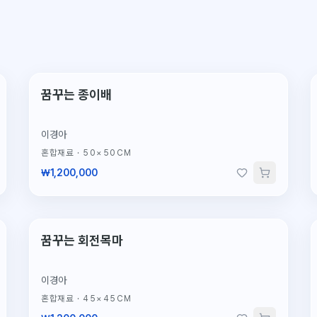
단 1점뿐인 원작
꿈꾸는 종이배
이경아
혼합재료
·
50×50CM
₩1,200,000
단 1점뿐인 원작
꿈꾸는 회전목마
이경아
혼합재료
·
45×45CM