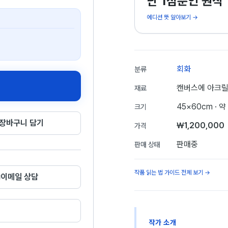
단 1점뿐인 원작
에디션 뜻 알아보기 →
회화
분류
캔버스에 아크
재료
45×60cm
· 약
크기
장바구니 담기
₩1,200,000
가격
판매중
판매 상태
작품 읽는 법 가이드 전체 보기 →
이메일 상담
작가 소개