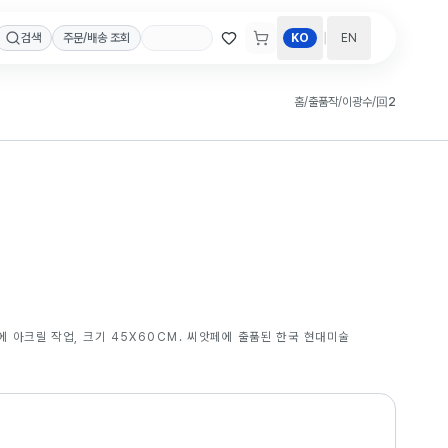
|
검색
주문/배송 조회
KO
EN
홈
/
출품작
/
이광수
/
回2
에 아크릴 작업, 크기 45X60CM. 씨앗페에 출품된 한국 현대미술