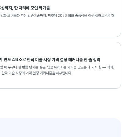
상까지, 한 자리에 모인 화가들
·민화·고려불화·추상·민중미술까지. 씨앗페 2026 회화 출품작을 여섯 갈래로 정리해
기·연도 4요소로 한국 미술 시장 가격 결정 메커니즘 한 줄 정리
할 때 누구나 한 번쯤 던지는 질문. 답을 위해서는 가격을 만드는 네 가지 힘 — 작가,
다. 한국 미술 시장의 가격 결정 메커니즘을 해부합니다.