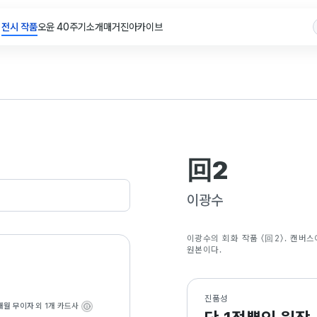
전시 작품
오윤 40주기
소개
매거진
아카이브
回2
이광수
이광수의 회화 작품 〈回2〉. 캔버스
원본이다.
진품성
개월 무이자
외 1개 카드사