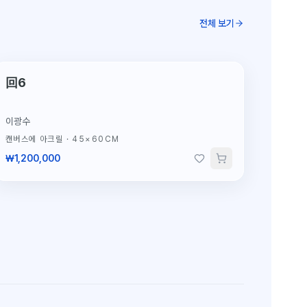
전체 보기
단 1점뿐인 원작
回6
이광수
캔버스에 아크릴
·
45×60CM
₩1,200,000