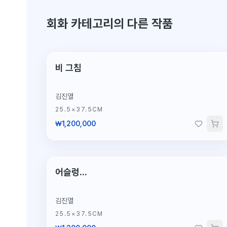
회화 카테고리의 다른 작품
단 1점뿐인 원작
비 그침
김진열
25.5×37.5CM
₩1,200,000
단 1점뿐인 원작
어슬렁...
김진열
25.5×37.5CM