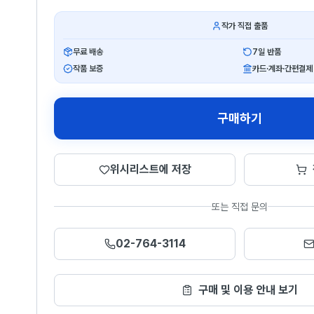
작가 직접 출품
무료 배송
7일 반품
작품 보증
카드·계좌·간편결제
구매하기
위시리스트에 저장
또는 직접 문의
02-764-3114
구매 및 이용 안내 보기