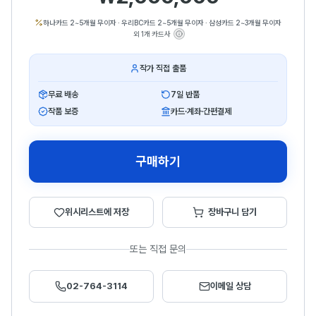
하나카드 2~5개월 무이자
·
우리BC카드 2~5개월 무이자
·
삼성카드 2~3개월 무이자
외 1개 카드사
작가 직접 출품
무료 배송
7일 반품
작품 보증
카드·계좌·간편결제
구매하기
위시리스트에 저장
장바구니 담기
또는 직접 문의
02-764-3114
이메일 상담