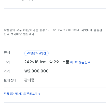
되살아나는 풍경 1
박생광의 작품 〈되살아나는 풍경 1〉. 크기 24.2X18.1CM. 씨앗페에 출품된
박생광
한국 현대미술 원본이다.
전시
박생광 드로잉전
24.2×18.1cm
· 약 2호
· 소품
크기
이 크기 읽는 법 →
₩2,000,000
가격
판매중
판매 상태
작품 읽는 법 가이드 전체 보기 →