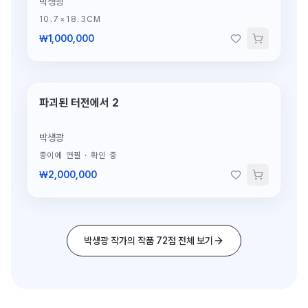
박생광
10.7×18.3CM
₩1,000,000
파괴된 터전에서 2
단 1점뿐인 원작
박생광
종이에 연필
·
확인 중
₩2,000,000
박생광 작가의 작품 72점 전체 보기