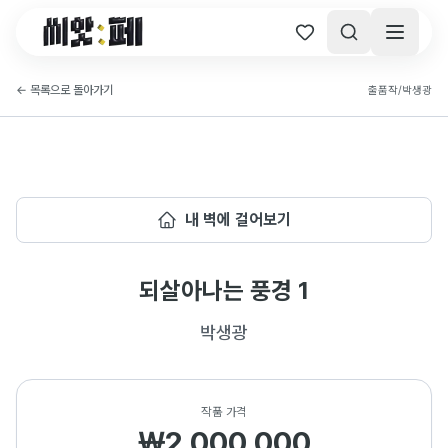
씨앗페 온라인 홈
←
목록으로 돌아가기
출품작
/
박생광
내 벽에 걸어보기
되살아나는 풍경 1
박생광
작품 가격
₩2,000,000