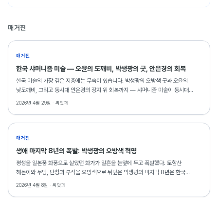
매거진
매거진
한국 샤머니즘 미술 — 오윤의 도깨비, 박생광의 굿, 안은경의 회복
한국 미술의 가장 깊은 지층에는 무속이 있습니다. 박생광의 오방색 굿과 오윤의
낮도깨비, 그리고 동시대 안은경의 장지 위 회복까지 — 샤머니즘 미술이 동시대
거실에서도 의미를 갖는 이유를 씨앗페 소장 작품으로 읽습니다.
2026년 4월 29일 ·
씨앗페
매거진
생애 마지막 8년의 폭발: 박생광의 오방색 혁명
평생을 일본풍 화풍으로 살았던 화가가 일흔을 눈앞에 두고 폭발했다. 토함산
해돋이와 무당, 단청과 부적을 오방색으로 뒤덮은 박생광의 마지막 8년은 한국
현대미술의 가장 극적인 전환 중 하나로 기록된다. SAF 2026에는 그의 드로잉
2026년 4월 8일 ·
씨앗페
2점이 출품되어 있다.