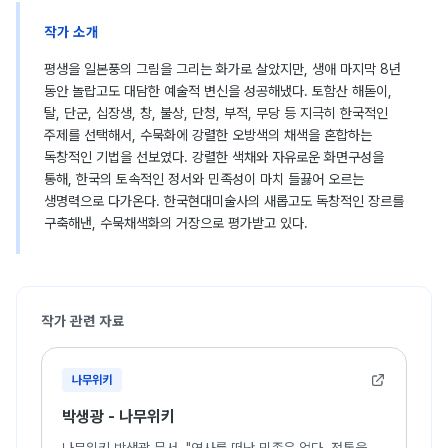
작가 소개
평생을 일본풍의 그림을 그리는 화가로 살았지만, 생애 마지막 8년
동안 놀랍고도 대담한 예술적 변신을 성공해냈다. 토함산 해돋이,
탈, 단군, 십장생, 창, 불상, 단청, 부적, 무당 등 지극히 한국적인
주제를 선택해서, 수묵화에 강렬한 오방색의 채색을 혼합하는
독창적인 기법을 선보였다. 강렬한 색채와 자유로운 화면구성을
통해, 한국의 토속적인 정서와 민족성이 마치 들끓어 오르는
생명력으로 다가온다. 한국현대미술사의 새롭고도 독창적인 장르를
구축해낸, 수묵채색화의 거장으로 평가받고 있다.
작가 관련 자료
나무위키
박생광 - 나무위키