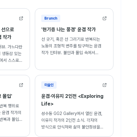
택 : 그럼에도 불구하고, 아트당. 서울
y, 부산
ollaboration music+art dcsign 서울숲 코사이어티. 서울
gallery, 서울
llery. 뉴저지
Brunch
llery, 경남
년작가 ARTISTY 특별전, 홍대현대미술관.서울
, 서울
w] 선으로
'현기증 나는 풍경' 윤겸 작가
리. 서울
겸 작가
선 긋기, 혹은 선 그리기로 반복되는
관. 서울
노동의 조형적 변주를 탐구하는 윤겸
인터뷰. 가느다란
택예술관, 평택
작가 인터뷰. 불안과 몰입 속에서
 생동감 있는
, 뉴저지
자연의 이미지를 형상화한 작품 세계
속에서 스스로를
센텀시티, 부산
소개.
예술 세계.
, artmora gallery. 서울
보성아트센터. 서울
주시립장욱진미술관. 양주
미술인
tain, 서울
 몰입'
윤겸·이유지 2인전 <Exploring
ry, 서울
Life>
 반복 행위로
ry, 대구
 윤겸 작가의
성수동 GG2 Gallery에서 열린 윤겸,
아트센터, 서울
 반복과 몰입
이유지 작가의 2인전 소식. 각자의
서울
사유.
방식으로 안식처와 삶의 불안정성을
kyoung, 대구
탐구하는 회화적 탐험가들의 이야기.
작가, DDP, 서울