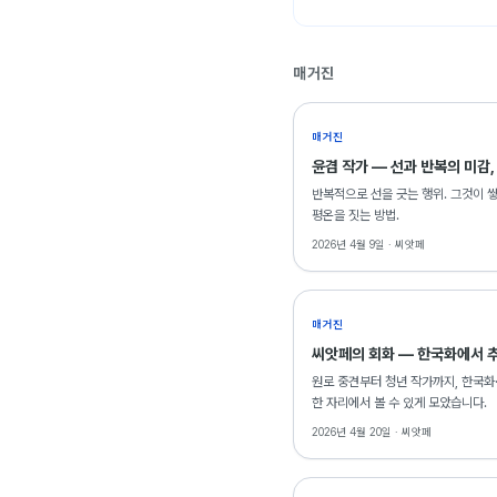
PROLOGUE 2016, 메이
제13회 신진작가발언전 선정작
MAKESHOP TOP10 20
매거진
2015 제13회 신진작가발언
제13회 신진작가발언전, 갤
매거진
나는무명작가다, 아르코미술관
윤겸 작가 — 선과 반복의 미감
히든트랙, 범어아트스트리트,
키.똑.展, 키다리갤러리, 대구
반복적으로 선을 긋는 행위. 그것이 
썸머,뷰티풀, 통영아트갤러리,
평온을 짓는 방법.
2014 A1아트오피스 신진
2026년 4월 9일 ·
씨앗페
A1아트오피스 window展, 
발견, 서울 Art Center PPl
ASYAAF 아시아 대학생, 청
매거진
만남, 통영아트갤러리, 통영
씨앗페의 회화 — 한국화에서 추
이합과집산, 대한민국남부국제
원로 중견부터 청년 작가까지, 한국화
한 자리에서 볼 수 있게 모았습니다.
2026년 4월 20일 ·
씨앗페