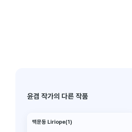
윤겸 작가의 다른 작품
맥문동 Liriope(1)