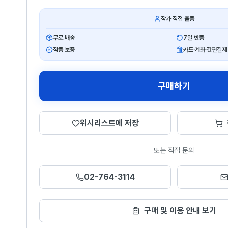
작가 직접 출품
무료 배송
7일 반품
작품 보증
카드·계좌·간편결제
구매하기
위시리스트에 저장
또는 직접 문의
02-764-3114
구매 및 이용 안내 보기