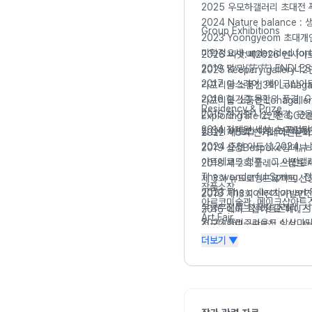
2025 우모하갤러리 초대전 
2024 Nature balance
Group Exhibitions
2023 Yoongyeom 초대
2026 씨앗:페2026 인
2019 망‘망(茫’茫) ENDLES
2025 Keepery galler
2017 아스라이, 메이크샵아
라포리움 소품전3회 Lohagal
2016 현기증 몽환의 풍경, Ga
라포리움 소품전 Lohagaller
Residency & Prize
2015 현기증 나는 풍경, 구
Exploring life 2인전 G
2014 정제된 세상, 뉴프런
답십리 아트랩 이랜드문화재단
2022 제5회 인카네이션문
2024 춘천 아트섬 2024,
2019 삼성Bespoke랑데
아트레코드 청주 , 그 어떤갤
2018 제 2회 플레이스캠프 제
The wonderful Sprin
제 3회 뉴드로잉프로젝트 선
작품소장
2023 The collection a
2016 제13회 신진작가발언
아르코미술관. 메이크샵아트스
무궁무진展 청화랑갤러리, 
2016 메이크샵아트스페이스 S
Art Fair
2022 플리그라운드 상상마
전국대학미술공모전 입선, 서
2025 singapore artfair ,
ART 대전 My First coll
2015 전국대학미술공모전 입
더보기 ▼
2024 제주아트페어. 제주
2021 아트프라이즈 강남
2014 전국대학미술공모전 입
2021 을지아트페어. 서울
ART3.6.9 플랫폼L. 서울
2020 을지아트페어. 서울
아트경기X아트로드77 카메
artfair 14c armoragallery
마음의생태학 광주신세계갤러
2019 Artgwangju artmor