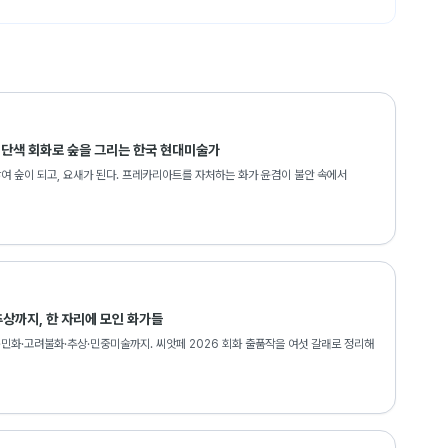
크샵아트스페이스, 파주
가 5인 결승전, 갤러리미술세계, 서울
16, 메이크샵아트스페이스, 파주
전, 임립미술관, 공주
러리미술세계, 서울
, 서울
, 단색 회화로 숲을 그리는 한국 현대미술가
 대구
쌓여 숲이 되고, 요새가 된다. 프레카리아트를 자처하는 화가 윤겸이 불안 속에서
 통영
작가展 가나인사아트센터, 서울
A1아트오피스, 성남
us, 서울
년작가, 문화역서울284, 서울
상까지, 한 자리에 모인 화가들
현대미술제 특별기획전, 대구문화예술회관, 대구
·민화·고려불화·추상·민중미술까지. 씨앗페 2026 회화 출품작을 여섯 갈래로 정리해