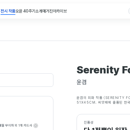
전시 작품
오윤 40주기
소개
매거진
아카이브
Serenity 
윤겸
윤겸의 회화 작품 〈SERENITY F
51X45CM. 씨앗페에 출품된 한
진품성
개월 무이자
외 1개 카드사