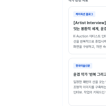
작가 관련 자료
2020 KEAs2020 온
Artbusan artmoragaller
Young korean artist c
2017 천변아트페어 artertain
The MOMENT artmoraga
케이옥션 블로그
2015 경남국제아트페어 통영ga
ASYAAF.아시아 대학생 청
A1청년작가전 금보성아트센터
[Artist Intervie
정물화(靜物畵) 정부청사갤러
잇는 몽환적 세계, 윤
2019 ART3.6.9 용산공예
K-Auction 아티스트 
버무림 경계를 지우다 展, 평
선을 반복적으로 중첩시켜
Nature artmora gallery
화면을 구성하고, 자연 
풍경 그너머 展 신세계갤러리
되돌아보는 윤겸 작가의 
2018 Art mora open call
A1아트오피스 신진작가展 금
제3회 뉴드로잉프로젝트, 양
한국미술신문
Art236 플레이스캠프, 제주
2017 Scene: Seen, Arter
윤겸 작가 '반복 그리고
Refill+ing, seloart galle
일정한 패턴의 선을 긋는
작은선물展, Art Eum galle
조형적 이미지를 구축하는
치유의사고思考 2인전, 서정
인터뷰. 작업의 키워드인
인사살롱, 갤러리미술세계, 
(FLOW)에 대한 철학적 
2016 심상의풍경, Gallery 
ASYAAF 아시아 대학생, 청년