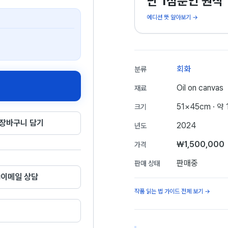
단 1점뿐인 원작
에디션 뜻 알아보기 →
회화
분류
Oil on canvas
재료
51×45cm
· 약
크기
장바구니 담기
2024
년도
₩1,500,000
가격
판매중
판매 상태
이메일 상담
작품 읽는 법 가이드 전체 보기 →