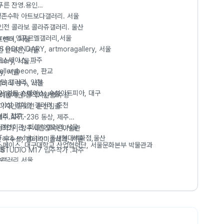
푸른 잔영.용인
 : 생존수확 아트보다갤러리. 서울
개인전 콜라보 콜라쥬갤러리. 울산
미확정요새 undecided fortress 앵포르멜갤러리,서울
사아트센터, 서울
S BOUNDARY, artmoragallery, 서울
y 12인 단체전, 서울
트스페이스, 파주
lery, 서울
llerybeone, 판교
y, 서울
올담 갤러리, 인천
G2갤러리 성수, 서울
티어 아트 스페이스, 수성아트피아, 대구
 16기 공모 전시,서울
화예술재단 창작지원금 수상
 남이섬 평화랑 갤러리, 춘천
뷰 디자인공모전 본선진출
러리,청주,
주 ART-236 동상, 제주
g. 전경련회관, 퍼블릭갤러리,서울
정작가 , 양주시립장욱진미술관
rt Fair& exhibition 울산현대백화점,울산
전 우수상, 갤러리미술세계, 서울
페이스. 대구대학교 산업협력단, 서울문화본부 박물관과
서울
TUDIO M17 입주작가 .파주
당갤러리,서울
울
artmoragallery, singapore
ection 대전신세계갤러리, 대전
선, 창원
 신진작가특별전
 논현가구거리. 서울
선, 창원
라타갤러리.파주헤이리
, jersey
리. 광주
agallery. 광주