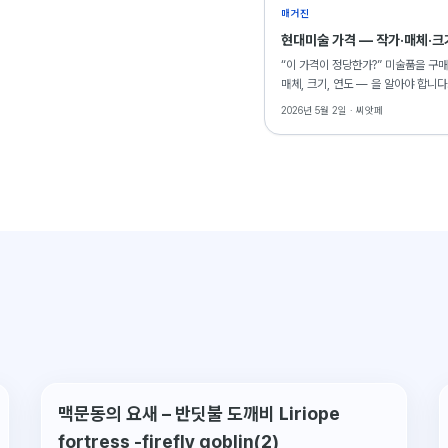
매거진
현대미술 가격 — 작가·매체·크
“이 가격이 정당한가?” 미술품을 구매
매체, 크기, 연도 — 을 알아야 합니
2026년 5월 2일 ·
씨앗페
맥문동의 요새 – 반딧불 도깨비 Liriope
fortress -firefly goblin(2)