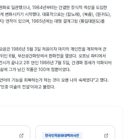
목판화로 일관했으나, 1984년부터는 간결한 장식적 색상을 도입한
 변화시키기 시작했다. 대표작으로는 〈칼노래〉, 〈북춤〉, 〈원귀도〉,
〈대지〉 연작이 있으며, 1985년에는 대형 걸개그림 〈통일대원도〉를
 오윤은 1986년 5월 3일 처음이자 마지막 개인전을 개최하여 큰
 뒤인 6월, 부산공간화랑에서 판화전을 열었다. 오프닝 파티에서
전시가 끝나고 2주 만인 1986년 7월 5일, 간경화 증세가 악화되어
 삶에 그가 남긴 작품은 100여 점뿐이었다.
언어의 기능을 회복하는가 하는 것이 오랜 나의 숙제였다"고 했다.
'민중 미술의 전설'이라고 불렀다.
한국민족문화대백과사전