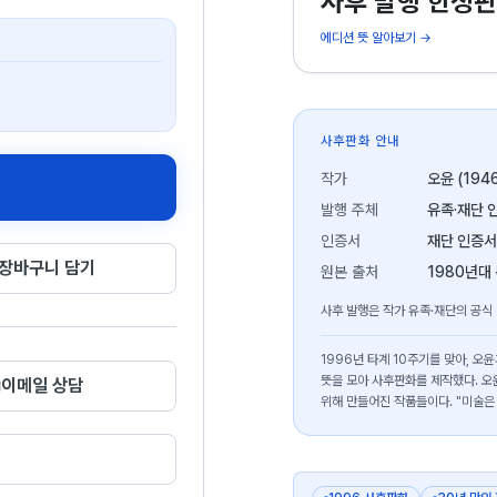
사후 발행 한정판
에디션 뜻 알아보기 →
사후판화 안내
작가
오윤 (194
발행 주체
유족·재단 
인증서
재단 인증서
장바구니 담기
원본 출처
1980년대
사후 발행은 작가 유족·재단의 공식
1996년 타계 10주기를 맞아, 
뜻을 모아 사후판화를 제작했다. 오
이메일 상담
위해 만들어진 작품들이다. "미술은