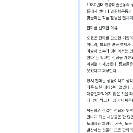
1980년대 민중미술운동의 
틀에서 벗어나 민주화운동과 
맞물리는 작품 활동을 펼치며
판화를 선택한 이유
오윤은 판화를 단순한 기법이
아니라, 필요한 만큼 복제가 
미술이 소수의 것이어서는 안
한다"는 확고한 신념을 가졌고
아낌없이 제공했다. 동료들은
웃었다고 회상한다.
당시 판화는 상품이라고 생각
작품 또한 에디션이 없었다.
대중친화적이지 않은 것을 타
더 많이 찍고 더 많이 나눠주
목판화의 간결한 선묘와 투박
만나게 되는 사람들은 한 많
도깨비와 호랑이, 가족, 노동
발산하는 것들이 오윤 판화의