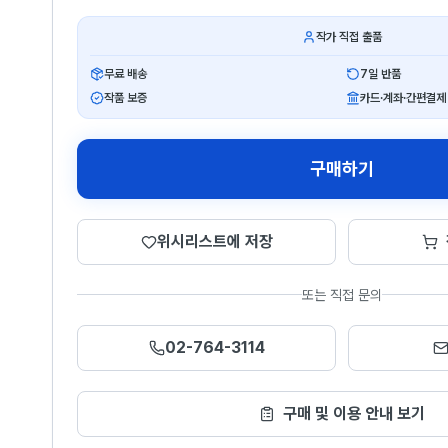
작가 직접 출품
무료 배송
7일 반품
작품 보증
카드·계좌·간편결제
구매하기
위시리스트에 저장
또는 직접 문의
02-764-3114
구매 및 이용 안내 보기