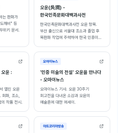
키
오윤(吳潤) -
한국민족문화대백과사전
하는 판화가
"도깨비" 등
한국민족문화대백과사전 오윤 항목.
무위키 문서.
부산 출신으로 서울대 조소과 졸업 후
목판화 작업에 주력하여 한국 민중미술
운동에 기여한 작가의 생애와 활동.
오마이뉴스
 오윤 :
'민중 미술의 전설' 오윤을 만나다
- 오마이뉴스
서 열린 오윤
오마이뉴스 기사. 오윤 30주기
 회화, 조소,
회고전을 다녀온 소감과 오윤의
점의 작품 전시.
예술혼에 대한 에세이.
아트코리아방송