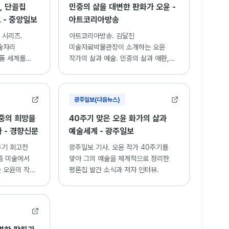
, 단골집
민중의 삶을 대변한 판화가 오윤 -
 - 중앙일보
아트코리아방송
 시리즈.
아트코리아방송. 김달진
술자리
미술자료박물관장이 소개하는 오윤
작품 세계를
작가의 삶과 예술. 민중의 삶과 애환,
신명을 표현한 판화 작업 세계.
광주일보(다음뉴스)
중의 희망을
40주기 맞은 오윤 화가의 삶과
다 - 경향신문
예술세계 - 광주일보
주기 회고전
광주일보 기사. 오윤 작가 40주기를
즘 미술에서
맞아 그의 예술을 체계적으로 정리한
 오윤의 작품
평론집 발간 소식과 저자 인터뷰.