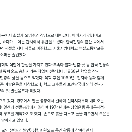
 동래구에서 소설가 오영수의 장남으로 태어났다. 아버지가 경남여고
, 바다가 보이는 관사에서 유년을 보냈다. 한국전쟁의 혼란 속에서
던 시절을 지나 서울로 이주했고, 서울사범대학교 부설고등학교를
소과를 졸업했다.
사회적 역할에 관심을 가지고 민화·무속화·불화·탈춤·굿 등 한국 전통의
민족 예술로 승화시키는 작업에 전념했다. 1968년 학업을 잠시
중의 삶을 몸으로 익혔다. 복학 후인 1969년, 김지하 등과 함께
즘 미술운동을 제창했으나, 학교 교수들과 보안당국에 의해 전시가
그의 첫 발걸음조차 막았다.
장으로 갔다. 경주에서 전돌 공장에서 일하며 신라시대부터 내려오는
이후 일산의 전돌공장에서 일하며 1974년에는 상업은행 동대문지점·
 부조를 제작하기도 했다. 손으로 흙을 다루고 돌을 깎으면서 오윤은
 쌓아가고 있었다.
들이 모인 〈현실과 발언〉 창립회원으로 동인 활동에 참여하면서