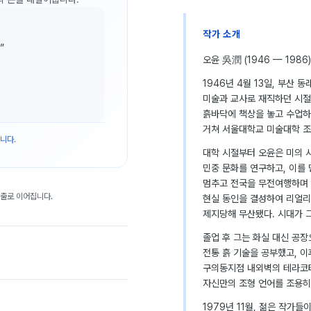
작가 소개
”
오윤 吳潤 (1946 — 1986)
1946년 4월 13일, 부산
미술과 교사로 재직하던 시절
흙바닥에 책상을 놓고 수업하
거쳐 서울대학교 미술대학 조
니다.
대학 시절부터 오윤은 미의 
민중 문화를 연구하고, 이를 
멈추고 전국을 무전여행하며 민
대출로 이어집니다.
현실 동인을 결성하여 리얼리
제지당해 무산됐다. 시대가 
졸업 후 그는 화실 대신 공
전통 흙 기술을 공부했고, 
구의동지점 내외벽의 테라코타
자신만의 조형 언어를 조용히
1979년 11월, 젊은 작가