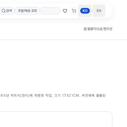
|
검색
주문/배송 조회
KO
EN
홈
/
출품작
/
오윤
/
천지굿
985년 저피지(한지)에 목판화 작업, 크기 17X21CM. 씨앗페에 출품된