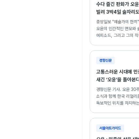
수다 즐긴 판화가 오윤
빌려 3박4일 술자리도
중앙일보 "예술가의 한끼"
오윤의 인간적인 면모와 
에피소드, 그리고 그의 
조명한 기사.
경향신문
고통스러운 시대에 민
새긴 ‘오윤’을 돌아본
경향신문 기사. 오윤 30
소식과 함께 한국 리얼리
독보적인 위치를 차지하는
세계 재조명.
서울아트가이드