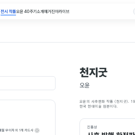
전시 작품
오윤 40주기
소개
매거진
아카이브
천지굿
오윤
오윤의 사후판화 작품 〈천지굿〉. 1
한국 현대미술 원본이다.
진품성
개월 무이자
외 1개 카드사