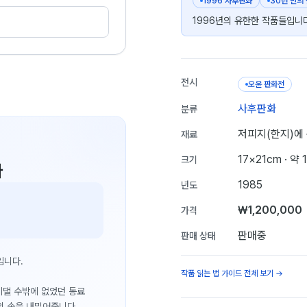
1996 사후판화
30년 만의
1996년의 유한한 작품들입니다
전시
오윤 판화전
사후판화
분류
저피지(한지)에
재료
17×21cm
· 약 
크기
다
1985
년도
₩1,200,000
가격
판매중
판매 상태
입니다.
작품 읽는 법 가이드 전체 보기 →
 기댈 수밖에 없었던 동료
의 손을 내밀어줍니다.