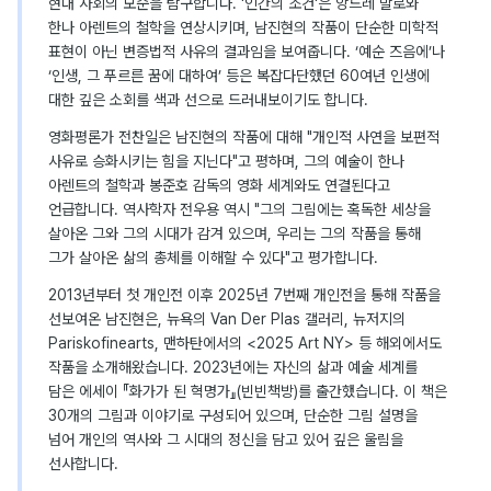
현대 사회의 모순을 탐구합니다. '인간의 조건'은 앙드레 말로와
한나 아렌트의 철학을 연상시키며, 남진현의 작품이 단순한 미학적
표현이 아닌 변증법적 사유의 결과임을 보여줍니다. ‘예순 즈음에’나
‘인생, 그 푸르른 꿈에 대하여’ 등은 복잡다단했던 60여년 인생에
대한 깊은 소회를 색과 선으로 드러내보이기도 합니다.
영화평론가 전찬일은 남진현의 작품에 대해 "개인적 사연을 보편적
사유로 승화시키는 힘을 지닌다"고 평하며, 그의 예술이 한나
아렌트의 철학과 봉준호 감독의 영화 세계와도 연결된다고
언급합니다. 역사학자 전우용 역시 "그의 그림에는 혹독한 세상을
살아온 그와 그의 시대가 감겨 있으며, 우리는 그의 작품을 통해
그가 살아온 삶의 총체를 이해할 수 있다"고 평가합니다.
2013년부터 첫 개인전 이후 2025년 7번째 개인전을 통해 작품을
선보여온 남진현은, 뉴욕의 Van Der Plas 갤러리, 뉴저지의
Pariskofinearts, 맨하탄에서의 <2025 Art NY> 등 해외에서도
작품을 소개해왔습니다. 2023년에는 자신의 삶과 예술 세계를
담은 에세이 『화가가 된 혁명가』(빈빈책방)를 출간했습니다. 이 책은
30개의 그림과 이야기로 구성되어 있으며, 단순한 그림 설명을
넘어 개인의 역사와 그 시대의 정신을 담고 있어 깊은 울림을
선사합니다.