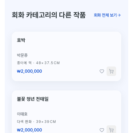
회화 카테고리의 다른 작품
회화 전체 보기
호박
단 1점뿐인 원작
박문종
종이에 먹
·
48×37.5CM
₩2,000,000
불꽃 청년 전태일
단 1점뿐인 원작
이태호
다색 판화
·
39×39CM
₩2,000,000