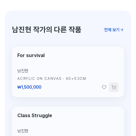
남진현 작가의 다른 작품
전체 보기
For survival
단 1점뿐인 원작
남진현
ACRYLIC ON CANVAS
·
40×53CM
₩1,500,000
Class Struggle
단 1점뿐인 원작
남진현