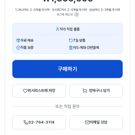
하나카드 2~5개월 무이자
·
우리BC카드 2~5개월 무이자
·
삼성카드 2~3개월 무이자
외 1개 카드사
작가 직접 출품
무료 배송
7일 반품
작품 보증
카드·계좌·간편결제
구매하기
위시리스트에 저장
장바구니 담기
또는 직접 문의
02-764-3114
이메일 상담