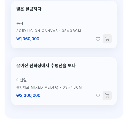
단 1점뿐인 원작
빛은 달콤하다
등작
ACRYLIC ON CANVAS
·
38×38CM
₩1,360,000
끊어진 선착장에서 수평선을 보다
단 1점뿐인 원작
이선일
혼합재료(MIXED MEDIA)
·
63×46CM
₩2,300,000