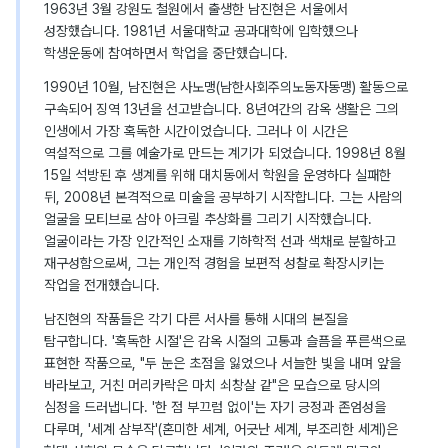
1963년 3월 강원도 철원에서 출생한 남진현은 서울에서
성장했습니다. 1981년 서울대학교 공과대학에 입학했으나
학생운동에 참여하면서 학업을 중단했습니다.
1990년 10월, 남진현은 사노맹(남한사회주의노동자동맹) 활동으로
구속되어 징역 13년을 선고받습니다. 8년여간의 감옥 생활은 그의
인생에서 가장 혹독한 시간이었습니다. 그러나 이 시간은
역설적으로 그를 예술가로 만드는 계기가 되었습니다. 1998년 8월
15일 석방된 후 생계를 위해 대치동에서 학원을 운영하다 실패한
뒤, 2008년 본격적으로 미술을 공부하기 시작합니다. 그는 사람의
얼굴을 모티브로 삼아 아크릴 추상화를 그리기 시작했습니다.
얼굴이라는 가장 인간적인 소재를 기하학적 선과 색채로 분할하고
재구성함으로써, 그는 개인적 경험을 보편적 성찰로 확장시키는
작업을 전개했습니다.
남진현의 작품들은 각기 다른 서사를 통해 시대의 본질을
탐구합니다. '혹독한 시절'은 감옥 시절의 고통과 슬픔을 푸른색으로
표현한 작품으로, "두 눈은 초점을 잃었으나 서늘한 빛을 내며 앞을
바라보고, 거친 머리카락은 마치 쇠창살 같"은 모습으로 당시의
심정을 드러냅니다. '한 점 부끄럼 없이'는 자기 긍정과 존엄성을
다루며, '세계 삼부작'(혼미한 세계, 어긋난 세계, 부조리한 세계)은