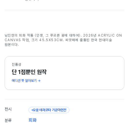
인생, 그 푸르른 꿈에 대하여
남진현의 회화 작품 〈인생, 그 푸르른 꿈에 대하여〉. 2026년 ACRYLIC ON
남진현
CANVAS 작업, 크기 45.5X53CM. 씨앗페에 출품된 한국 현대미술
원본이다.
진품성
단 1점뿐인 원작
에디션 뜻 알아보기 →
전시
오윤 테라코타 기금마련전
회화
분류