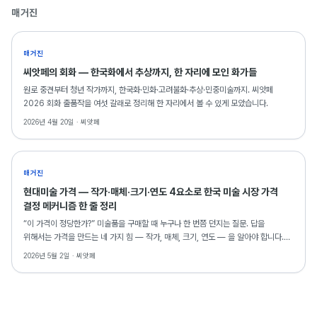
2022 부산국제화랑아트페어(BAMA)
매거진
2022 경주아트페어
2022 K아트페어
매거진
2021 한국현대회화100선전(마루아트센터)
씨앗페의 회화 — 한국화에서 추상까지, 한 자리에 모인 화가들
2020 Van Der Plas Gallery(Newyork)
원로 중견부터 청년 작가까지, 한국화·민화·고려불화·추상·민중미술까지. 씨앗페
2026 회화 출품작을 여섯 갈래로 정리해 한 자리에서 볼 수 있게 모았습니다.
2026년 4월 20일 ·
씨앗페
매거진
현대미술 가격 — 작가·매체·크기·연도 4요소로 한국 미술 시장 가격
결정 메커니즘 한 줄 정리
“이 가격이 정당한가?” 미술품을 구매할 때 누구나 한 번쯤 던지는 질문. 답을
위해서는 가격을 만드는 네 가지 힘 — 작가, 매체, 크기, 연도 — 을 알아야 합니다.
한국 미술 시장의 가격 결정 메커니즘을 해부합니다.
2026년 5월 2일 ·
씨앗페