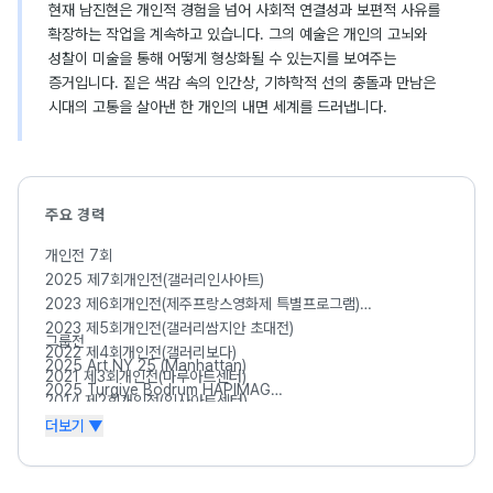
현재 남진현은 개인적 경험을 넘어 사회적 연결성과 보편적 사유를
확장하는 작업을 계속하고 있습니다. 그의 예술은 개인의 고뇌와
성찰이 미술을 통해 어떻게 형상화될 수 있는지를 보여주는
증거입니다. 짙은 색감 속의 인간상, 기하학적 선의 충돌과 만남은
시대의 고통을 살아낸 한 개인의 내면 세계를 드러냅니다.
주요 경력
개인전 7회
2025 제7회개인전(갤러리인사아트)
2023 제6회개인전(제주프랑스영화제 특별프로그램)
2023 제5회개인전(갤러리쌈지안 초대전)
그룹전
2022 제4회개인전(갤러리보다)
2025 Art NY 25 (Manhattan)
2021 제3회개인전(마루아트센터)
2025 Turgiye Bodrum HAPIMAG
2014 제2회개인전(인사아트센터)
2025 Turgiye Adana Originalist gallery
2013 제1회개인전(인사아트센터)
더보기 ▼
2025 Pariskofinearts(New Jersey)
2023 K-ART-LONDON(Mall gallery)
2023 K-ART-MERBOURNE(Brightspace Gallery)