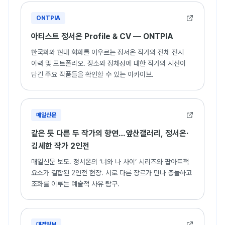
2025 HERMON Focus (갤러리 허문, 부산)
ONTPIA
2025 신진세력 (갤러리 지앤, 울산
2024 아트파노라마 ART (대구아트웨이 스페이스 2~4)
아티스트 정서온 Profile & CV — ONTPIA
2024 부산, 커넥티드 (부산근현대역사관 본관 B1 금고미술관,
부산)
한국화와 현대 회화를 아우르는 정서온 작가의 전체 전시
2024 개관전 포항 4.4.3 (갤러리 443, 포항)
이력 및 포트폴리오. 장소와 정체성에 대한 작가의 시선이
2024 아트레코드청주 (문화제조창, 청주)
담긴 주요 작품들을 확인할 수 있는 아카이브.
2024 낮과 밤 : 김세한 정서온 2인전 (앞산갤러리, 대구)
2024 영남젋은작가초청전 Playground:다시찾은 놀이터 (포스코
갤러리, 포항)
매일신문
2024 무게중심 (갤러리 오늘, 대구)
2023 군위에서 대구까지 (삼국유사테마파크, 대구)
같은 듯 다른 두 작가의 향연…앞산갤러리, 정서온·
2023 ART SQUARE 형태놀이 (현대아울렛, 대구)
김세한 작가 2인전
2023 ARKO 온라인미디어예술활동-투명한 사회 (오버랩,
매일신문 보도. 정서온의 ‘너와 나 사이’ 시리즈와 팝아트적
www.weavinglab.net
)
요소가 결합된 2인전 현장. 서로 다른 장르가 만나 충돌하고
2023 아트인홍주 (홍성명동상가 일원, 충남)
조화를 이루는 예술적 사유 탐구.
2023 아름다운 동행전 (당진 문예의 전당, 충남)
2022 Local : 나의 확장 (동성로 스파크랜드 전광판, 대구)
2022 수성인사이드 49-31 ( 상동 49-31, 대구)
2022 청년미술프로젝트 YAP’22 경계점 : Boundary Point
대경일보