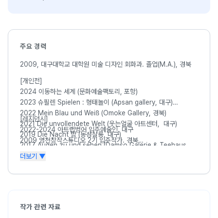
주요 경력
2009, 대구대학교 대학원 미술 디자인 회화과. 졸업(M.A.), 경북
[개인전]
2024 이동하는 세계 (문화예술팩토리, 포항)
2023 슈필렌 Spielen : 형태놀이 (Apsan gallery, 대구)
2022 Mein Blau und Weiß (Omoke Gallery, 경북)
[레지던시]
2021 Die unvollendete Welt (웃는얼굴 아트센터, 대구)
2022-2024 아트랩범어 입주예술인. 대구
2019 Die Nacht 밤 (동성살롱, 대구)
2009 영천창작스튜디오 2기 입주작가. 경북
2017 Augen zu und sehen (Damso Galerie & Teehaus,
[선정]
독일 베를린)
더보기 ▼
2025 수성르네상스프로젝트 미술작품 대여사업, 수성문화재단
2010 몽상-House (영천창작스튜디오, 영천)
2024 포항문화예술지원사업 선정 전시
2009 일상적 사유의 상징적 표현 (미르갤러리, 포항)
2024 신진작가 공모당선, 부산 커넥티드
2021 지역작가 미술작품 대여사업, 대구문화재단
[그룹전]
작가 관련 자료
2025 불꽃에서 피어난 정원 (대구예술발전소, 대구)