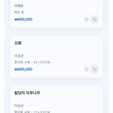
이태호
확인 중
₩600,000
오봉
단 1점뿐인 원작
이승곤
종이에 수채
·
32×25CM
₩600,000
팔당리 미루나무
단 1점뿐인 원작
이승곤
종이에 수채
·
22×35CM