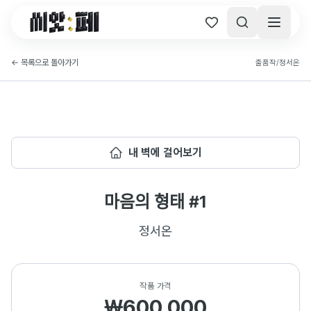
씨앗페 온라인 홈
←
목록으로 돌아가기
출품작
/
정서온
내 벽에 걸어보기
마음의 형태 #1
정서온
작품 가격
₩600,000