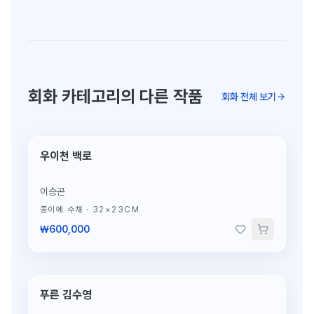
회화 카테고리의 다른 작품
회화 전체 보기
우이천 백로
단 1점뿐인 원작
이승곤
종이에 수채
·
32×23CM
₩600,000
푸른 김수영
단 1점뿐인 원작