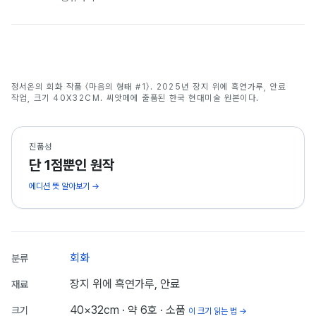
마음의 형태 #1
정서온의 회화 작품 〈마음의 형태 #1〉. 2025년 장지 위에 흑연가루, 안료
정서온
작업, 크기 40X32CM. 씨앗페에 출품된 한국 현대미술 원본이다.
진품성
단 1점뿐인 원작
에디션 뜻 알아보기 →
회화
분류
장지 위에 흑연가루, 안료
재료
40×32cm
· 약 6호
· 소품
크기
이 크기 읽는 법 →