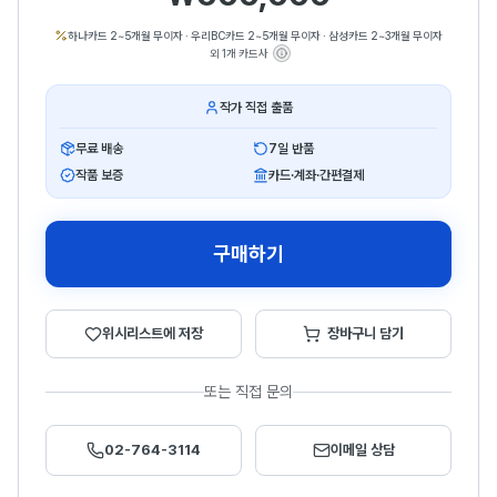
하나카드 2~5개월 무이자
·
우리BC카드 2~5개월 무이자
·
삼성카드 2~3개월 무이자
외 1개 카드사
작가 직접 출품
무료 배송
7일 반품
작품 보증
카드·계좌·간편결제
구매하기
위시리스트에 저장
장바구니 담기
또는 직접 문의
02-764-3114
이메일 상담