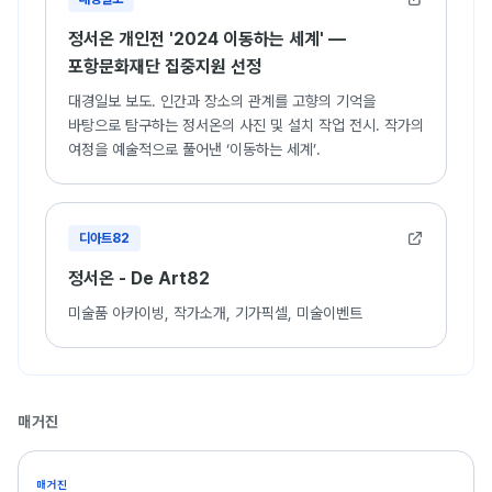
(Exco, 대구)
2022 2nd 청년발굴프로젝트 How are you? (갤러리m, 경북)
정서온 개인전 '2024 이동하는 세계' —
2022 Rencontre (Elbirou Art Gallery, 튀니지, 수스)
포항문화재단 집중지원 선정
2022 Mosaic for Afgan Women Japan with Asian Friends
대경일보 보도. 인간과 장소의 관계를 고향의 기억을
(공간 680, 일본 교토)
바탕으로 탐구하는 정서온의 사진 및 설치 작업 전시. 작가의
2022 리믹싱 RE: MIXING (아트랩범어 스페이스 1-5, 대구)
여정을 예술적으로 풀어낸 ‘이동하는 세계’.
2022 너와 나의 공간 (아트랩범어 스페이스 1-5, 대구)
2021 It's Time 2 (환갤러리, 대구)
2021 한여름 밤의 꿈 (보나갤러리, 대구)
2021 홈메이드 아트메이트 (안동예술의 전당, 경북)
디아트82
2020 예술스펙트럼 WE (범어아트스트리트 Space 3-4, 대구)
2020 아트로드 - 수성트레일 전 (수성못 길 오솔길, 대구) 2019
정서온 - De Art82
대구여성의 시선 (Exco, 대구)
미술품 아카이빙, 작가소개, 기가픽셀, 미술이벤트
2018 Year go by (봉산문화회관, 대구)
2017 낯선 풍경속으로 (Gallery SUN, 대구)
2017 달빛 프로젝트- 보내지 못한 편지 (Damso Galerie &
Teehaus, 독일 베를린)
2017 Sewol Passion (PG Berlin Gallery, 독일 베를린)
매거진
2015 48 Stunden Neukoelln- SOS - Kunst rettet Welt
(BLEACH CLUB, 독일 베를린)
매거진