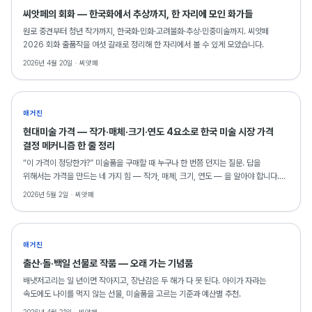
2007-2014 다수 단체전과 초대전시 참여
씨앗페의 회화 — 한국화에서 추상까지, 한 자리에 모인 화가들
원로 중견부터 청년 작가까지, 한국화·민화·고려불화·추상·민중미술까지. 씨앗페
2026 회화 출품작을 여섯 갈래로 정리해 한 자리에서 볼 수 있게 모았습니다.
2026년 4월 20일 ·
씨앗페
매거진
현대미술 가격 — 작가·매체·크기·연도 4요소로 한국 미술 시장 가격
결정 메커니즘 한 줄 정리
“이 가격이 정당한가?” 미술품을 구매할 때 누구나 한 번쯤 던지는 질문. 답을
위해서는 가격을 만드는 네 가지 힘 — 작가, 매체, 크기, 연도 — 을 알아야 합니다.
한국 미술 시장의 가격 결정 메커니즘을 해부합니다.
2026년 5월 2일 ·
씨앗페
매거진
출산·돌·백일 선물로 작품 — 오래 가는 기념품
배냇저고리는 일 년이면 작아지고, 장난감은 두 해가 다 못 된다. 아이가 자라는
속도에도 나이를 먹지 않는 선물, 미술품을 고르는 기준과 예산별 추천.