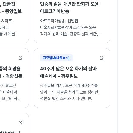
, 단골집
민중의 삶을 대변한 판화가 오윤 -
 - 중앙일보
아트코리아방송
 시리즈.
아트코리아방송. 김달진
술자리
미술자료박물관장이 소개하는 오윤
작품 세계를
작가의 삶과 예술. 민중의 삶과 애환,
신명을 표현한 판화 작업 세계.
광주일보(다음뉴스)
중의 희망을
40주기 맞은 오윤 화가의 삶과
다 - 경향신문
예술세계 - 광주일보
주기 회고전
광주일보 기사. 오윤 작가 40주기를
즘 미술에서
맞아 그의 예술을 체계적으로 정리한
 오윤의 작품
평론집 발간 소식과 저자 인터뷰.