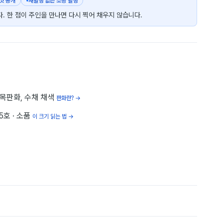
 첫 공개
재발행 없는 소량 발행
. 한 점이 주인을 만나면 다시 찍어 채우지 않습니다.
목판화, 수채 채색
판화란? →
 5호
· 소품
이 크기 읽는 법 →