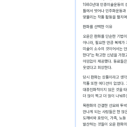
1980년대 민중미술운동의 
틀에서 벗어나 민주화운동과 
맞물리는 작품 활동을 펼치며
판화를 선택한 이유
오윤은 판화를 단순한 기법이
아니라, 필요한 만큼 복제가 
미술이 소수의 것이어서는 안
한다"는 확고한 신념을 가졌고
아낌없이 제공했다. 동료들은
웃었다고 회상한다.
당시 판화는 상품이라고 생각
작품 또한 에디션이 없었다.
대중친화적이지 않은 것을 타
더 많이 찍고 더 많이 나눠주
목판화의 간결한 선묘와 투박
만나게 되는 사람들은 한 많
도깨비와 호랑이, 가족, 노동
발산하는 것들이 오윤 판화의