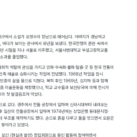
 동래구에서 소설가 오영수의 장남으로 태어났다. 아버지가 경남여고
, 바다가 보이는 관사에서 유년을 보냈다. 한국전쟁의 혼란 속에서
던 시절을 지나 서울로 이주했고, 서울사범대학교 부설고등학교를
소과를 졸업했다.
사회적 역할에 관심을 가지고 민화·무속화·불화·탈춤·굿 등 한국 전통의
민족 예술로 승화시키는 작업에 전념했다. 1968년 학업을 잠시
중의 삶을 몸으로 익혔다. 복학 후인 1969년, 김지하 등과 함께
즘 미술운동을 제창했으나, 학교 교수들과 보안당국에 의해 전시가
그의 첫 발걸음조차 막았다.
장으로 갔다. 경주에서 전돌 공장에서 일하며 신라시대부터 내려오는
이후 일산의 전돌공장에서 일하며 1974년에는 상업은행 동대문지점·
 부조를 제작하기도 했다. 손으로 흙을 다루고 돌을 깎으면서 오윤은
 쌓아가고 있었다.
들이 모인 〈현실과 발언〉 창립회원으로 동인 활동에 참여하면서