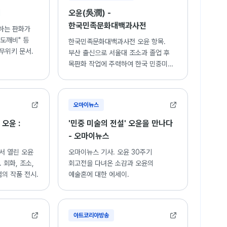
키
오윤(吳潤) -
한국민족문화대백과사전
하는 판화가
"도깨비" 등
한국민족문화대백과사전 오윤 항목.
무위키 문서.
부산 출신으로 서울대 조소과 졸업 후
목판화 작업에 주력하여 한국 민중미술
운동에 기여한 작가의 생애와 활동.
오마이뉴스
 오윤 :
'민중 미술의 전설' 오윤을 만나다
- 오마이뉴스
서 열린 오윤
오마이뉴스 기사. 오윤 30주기
 회화, 조소,
회고전을 다녀온 소감과 오윤의
점의 작품 전시.
예술혼에 대한 에세이.
아트코리아방송