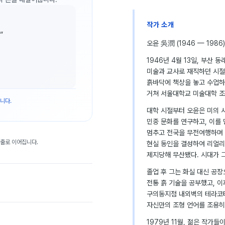
작가 소개
”
오윤 吳潤 (1946 — 1986)
1946년 4월 13일, 부산
미술과 교사로 재직하던 시절
흙바닥에 책상을 놓고 수업하
거쳐 서울대학교 미술대학 조
니다.
대학 시절부터 오윤은 미의 
민중 문화를 연구하고, 이를 
멈추고 전국을 무전여행하며 민
대출로 이어집니다.
현실 동인을 결성하여 리얼리
제지당해 무산됐다. 시대가 
졸업 후 그는 화실 대신 공
전통 흙 기술을 공부했고, 
구의동지점 내외벽의 테라코타
자신만의 조형 언어를 조용히
1979년 11월, 젊은 작가