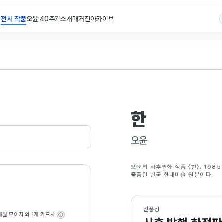
전시 작품
오윤 40주기
소개
매거진
아카이브
한
오윤
오윤의 사후판화 작품 〈한〉. 198
출품된 한국 현대미술 원본이다.
진품성
개월 무이자
외 1개 카드사