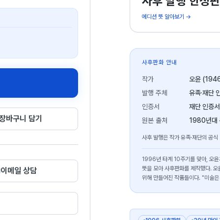
사후 발행 한정판
에디션 뜻 알아보기 →
사후판화 안내
작가
오윤 (194
발행 주체
유족·재단 
인증서
재단 인증서
장바구니 담기
원본 출처
1980년대
사후 발행은 작가 유족·재단의 공식
1996년 타계 10주기를 맞아, 
뜻을 모아 사후판화를 제작했다. 오
이메일 상담
위해 만들어진 작품들이다. "미술은