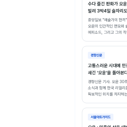
수다 즐긴 판화가 오윤
빌려 3박4일 술자리도
중앙일보 "예술가의 한끼"
오윤의 인간적인 면모와 
에피소드, 그리고 그의 
조명한 기사.
경향신문
고통스러운 시대에 민
새긴 ‘오윤’을 돌아본
경향신문 기사. 오윤 30
소식과 함께 한국 리얼리
독보적인 위치를 차지하는
세계 재조명.
서울아트가이드