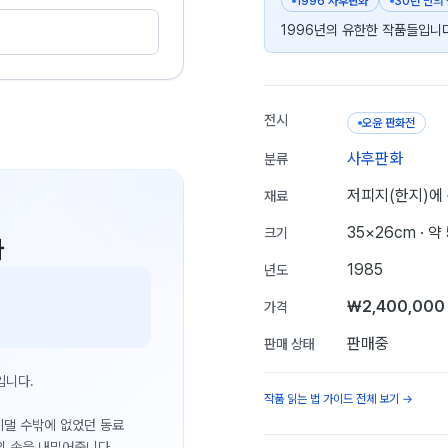
1996 사후판화
30년 만의
1996년의 유한한 작품들입니다
전시
오윤 판화전
사후판화
분류
저피지(한지)에 
재료
35×26cm
· 약
크기
다
1985
년도
₩2,400,000
가격
판매중
판매 상태
입니다.
작품 읽는 법 가이드 전체 보기 →
 기댈 수밖에 없었던 동료
의 손을 내밀어줍니다.