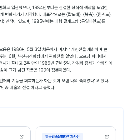
목판화로 일관했으나, 1984년부터는 간결한 장식적 색상을 도입한
 변화시키기 시작했다. 대표작으로는 〈칼노래〉, 〈북춤〉, 〈원귀도〉,
〈대지〉 연작이 있으며, 1985년에는 대형 걸개그림 〈통일대원도〉를
 오윤은 1986년 5월 3일 처음이자 마지막 개인전을 개최하여 큰
 뒤인 6월, 부산공간화랑에서 판화전을 열었다. 오프닝 파티에서
전시가 끝나고 2주 만인 1986년 7월 5일, 간경화 증세가 악화되어
 삶에 그가 남긴 작품은 100여 점뿐이었다.
언어의 기능을 회복하는가 하는 것이 오랜 나의 숙제였다"고 했다.
'민중 미술의 전설'이라고 불렀다.
한국민족문화대백과사전