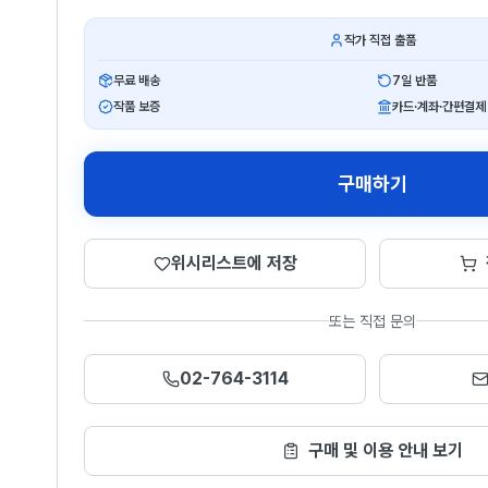
작가 직접 출품
무료 배송
7일 반품
작품 보증
카드·계좌·간편결제
구매하기
위시리스트에 저장
또는 직접 문의
02-764-3114
구매 및 이용 안내 보기