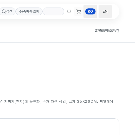
|
검색
주문/배송 조회
KO
EN
홈
/
출품작
/
오윤
/
한
5년 저피지(한지)에 목판화, 수채 채색 작업, 크기 35X26CM. 씨앗페에