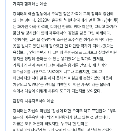
가족과 함께하는 예술
강석태의 예술 활동에서 주목할 점은 가족이 그의 창작의 중심에
있다는 것이다. 2023년 출판된 『어린 왕자에게 말을 걸다』(비비투)
는 화가인 아빠 강석태, 디자인 전공의 엄마 이은경, 그리고 화가가
꿈인 딸 강하린이 함께 제주에서의 경험을 담은 그림 에세이다.
"전통적인 그림을 전공하며 조금은 보수적인 생각과 형식이라는
옷을 걸치고 있던 내게 필요했던 건 대단한 작가가 되어보겠다는
욕심보다, 언제부턴가 내 그림의 주인공으로 그려보고 싶었던 어린
왕자를 당당히 불러올 수 있는 용기였다"는 작가의 말처럼,
가족과의 관계 속에서 그는 새로운 용기를 얻었다. 세 차례의
제주살이를 배경으로 "서로에게 너무나 고맙지만, 그리고
미안하지만 차마 말을 하지 못해서 어설프게 봉합되었던 마음이
치유되고 있었다"는 경험을 기록한 이 책은 가족이라는 울타리
속에서 예술이 어떻게 치유의 도구가 되는지를 보여준다.
감정의 치유자로서의 예술
강석태는 자신의 작업을 '감성에 대한 오마주'라고 표현한다. "우리
모두의 마음속엔 하나씩의 어린왕자가 살고 있는 것 같습니다.
지금은 모두 어른이 되었지만, 누구나 한 번씩은
어린아이였지요"라는 그의 말에서 드러나듯이, 강석태는 각자의