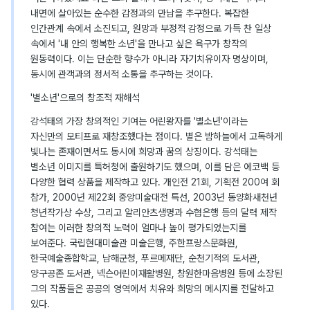
내면에 살아있는 순수한 감정과의 만남을 추구한다. 복잡한
인간관계 속에서 소진되고, 원망과 부정적 감정으로 가득 찬 일상
속에서 '내 안의 행복한 소년'을 만나고 싶은 욕구가 창작의
원동력이다. 이는 단순한 향수가 아니라 자기치유이자 명상이며,
동시에 관객과의 정서적 소통을 추구하는 것이다.
'별소년'으로의 창조적 재해석
강석태의 가장 창의적인 기여는 어린왕자를 '별소년'이라는
자신만의 모티프로 재창조했다는 점이다. 별은 밤하늘에서 고독하게
빛나는 존재이면서도 동시에 희망과 꿈의 상징이다. 강석태는
별소년 이미지를 특허청에 출원하기도 했으며, 이를 담은 에코백 등
다양한 협력 상품을 제작하고 있다. 개인전 21회, 기획전 200여 회
참가, 2000년 제22회 중앙미술대전 특선, 2003년 동양화새천년
청년작가상 수상, 그리고 알리안츠생명과 수협은행 등의 달력 제작
참여는 이러한 창의적 노력이 얼마나 높이 평가되었는지를
보여준다. 국립현대미술관 미술은행, 주한프랑스문화원,
한국예술종합학교, 남해군청, 푸르메재단, 순천기적의 도서관,
양구공존 도서관, 넥슨어린이재활병원, 창원한마음병원 등에 소장된
그의 작품들은 공공의 영역에서 치유와 희망의 메시지를 전달하고
있다.