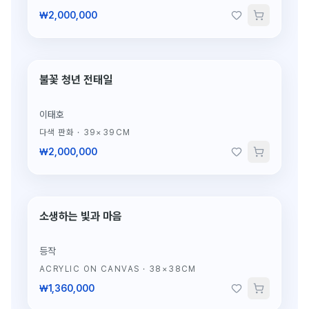
₩2,000,000
불꽃 청년 전태일
단 1점뿐인 원작
이태호
다색 판화
·
39×39CM
₩2,000,000
소생하는 빛과 마음
단 1점뿐인 원작
등작
ACRYLIC ON CANVAS
·
38×38CM
₩1,360,000