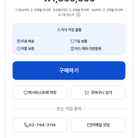
하나카드 2~5개월 무이자
·
우리BC카드 2~5개월 무이자
·
삼성카드 2~3개월 무이자
외 1개 카드사
작가 직접 출품
무료 배송
7일 반품
작품 보증
카드·계좌·간편결제
구매하기
위시리스트에 저장
장바구니 담기
또는 직접 문의
02-764-3114
이메일 상담