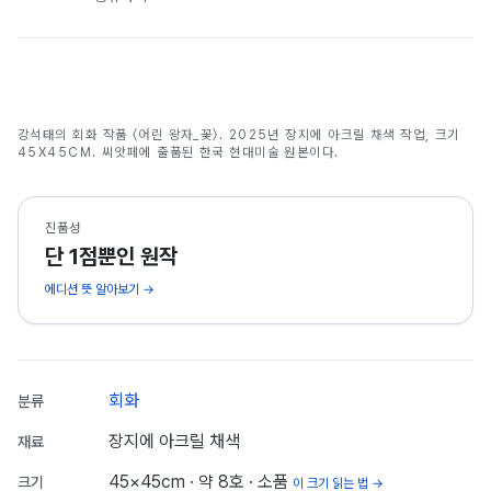
어린 왕자_꽃
강석태의 회화 작품 〈어린 왕자_꽃〉. 2025년 장지에 아크릴 채색 작업, 크기
강석태
45X45CM. 씨앗페에 출품된 한국 현대미술 원본이다.
진품성
단 1점뿐인 원작
에디션 뜻 알아보기 →
회화
분류
장지에 아크릴 채색
재료
45×45cm
· 약 8호
· 소품
크기
이 크기 읽는 법 →