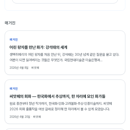
매거진
매거진
어린 왕자를 만난 화가: 강석태의 세계
생텍쥐페리의 어린 왕자를 처음 만난 뒤, 강석태는 30년 넘게 같은 질문을 묻고 있다.
어른이 되면 잃어버리는 것들은 무엇인가. 국립현대미술관 미술은행과
주한프랑스문화원이 소장한 그의 작품들이, 이번 SAF 2026에는 15점이나 자리를
2026년 4월 8일 ·
씨앗페
잡았다.
매거진
씨앗페의 회화 — 한국화에서 추상까지, 한 자리에 모인 화가들
원로 중견부터 청년 작가까지, 한국화·민화·고려불화·추상·민중미술까지. 씨앗페
2026 회화 출품작을 여섯 갈래로 정리해 한 자리에서 볼 수 있게 모았습니다.
2026년 4월 20일 ·
씨앗페