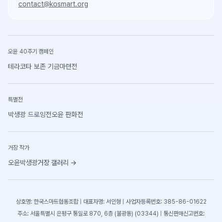
contact@kosmart.org
오윤 40주기 캠페인
테라코타 보존 기금마련전
특별전
박생광 드로잉전
오윤 판화전
거장 작가
오윤
박생광
거장 갤러리
→
상호명: 한국스마트협동조합 | 대표자명: 서인형 | 사업자등록번호: 385-86-01622
주소: 서울특별시 은평구 통일로 870, 6층 (불광동) (03344) | 통신판매신고번호: