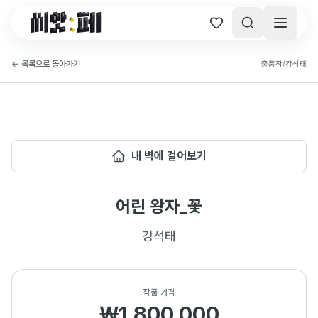
씨앗페 온라인 홈
←
목록으로 돌아가기
출품작
/
강석태
내 벽에 걸어보기
어린 왕자_꽃
강석태
작품 가격
₩1,800,000