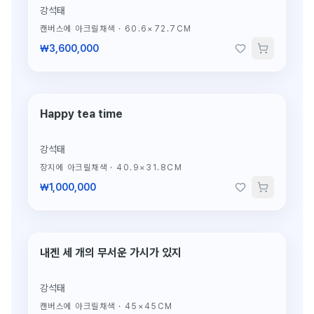
강석태
캔버스에 아크릴채색
·
60.6×72.7CM
₩3,600,000
Happy tea time
강석태
장지에 아크릴채색
·
40.9×31.8CM
₩1,000,000
내겐 세 개의 무서운 가시가 있지
단 1점뿐인 원작
강석태
캔버스에 아크릴채색
·
45×45CM