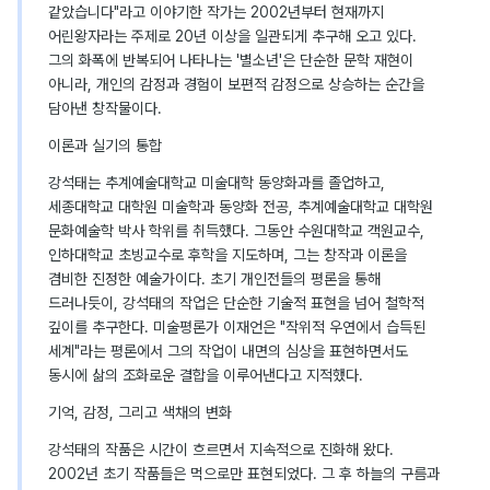
같았습니다"라고 이야기한 작가는 2002년부터 현재까지
어린왕자라는 주제로 20년 이상을 일관되게 추구해 오고 있다.
그의 화폭에 반복되어 나타나는 '별소년'은 단순한 문학 재현이
아니라, 개인의 감정과 경험이 보편적 감정으로 상승하는 순간을
담아낸 창작물이다.
이론과 실기의 통합
강석태는 추계예술대학교 미술대학 동양화과를 졸업하고,
세종대학교 대학원 미술학과 동양화 전공, 추계예술대학교 대학원
문화예술학 박사 학위를 취득했다. 그동안 수원대학교 객원교수,
인하대학교 초빙교수로 후학을 지도하며, 그는 창작과 이론을
겸비한 진정한 예술가이다. 초기 개인전들의 평론을 통해
드러나듯이, 강석태의 작업은 단순한 기술적 표현을 넘어 철학적
깊이를 추구한다. 미술평론가 이재언은 "작위적 우연에서 습득된
세계"라는 평론에서 그의 작업이 내면의 심상을 표현하면서도
동시에 삶의 조화로운 결합을 이루어낸다고 지적했다.
기억, 감정, 그리고 색채의 변화
강석태의 작품은 시간이 흐르면서 지속적으로 진화해 왔다.
2002년 초기 작품들은 먹으로만 표현되었다. 그 후 하늘의 구름과