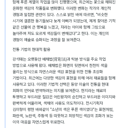
함께 푸른 계열의 작업을 많이 진행했으며, 최근에는 꽃으로 채워진
온화한 색감의 작품들로 변화했다. 이러한 변화는 작가의 개인적
경험과 밀접한 관련이 있다. 스스로 밝힌 바에 따르면, "비슷한
시기에 결혼한 동기들보다 늦게 아빠가 되었는데, 제게 찾아온 기적
같은 선물에 큰 행복을 느꼈고, 자라는 아이와 함께 그림으로
놀아주며 저도 모르게 색감들이 변해갔다"고 한다. 이는 개인의
경험이 예술로 승화되는 과정을 잘 보여준다.
전통 기법의 현대적 활용
강석태는 오랫동안 배채법(背彩法)과 탁본 방식을 주요 작업
방법으로 사용해 왔다. 배채법은 화면의 뒷면에서 천천히 색을
올리는 방식으로 자연스러운 색감 표현을 위한 전통 초상화
기법이다. 최근에는 다양한 색감의 표현을 위해 여러 재료들을 함께
사용하고 있다. 이러한 기법적 선택은 동양 미술의 전통을 현대
회화의 언어로 번역하려는 의지를 보여준다. 한지라는 재료의
투명하고 부드러운 질감은 어린왕자의 순진하고 부드러운 이미지와
완벽하게 어울리며, 색채의 사용도 의도적이다. 전시기획자
김미향이 평한 바와같이 "소년의 색은 푸른 색이었다"는 표현처럼,
파란색, 노란색, 주황색 등 따뜻하고 희망적인 색감의 조화가 보는
이의 마음을 자연스럽게 위로한다.