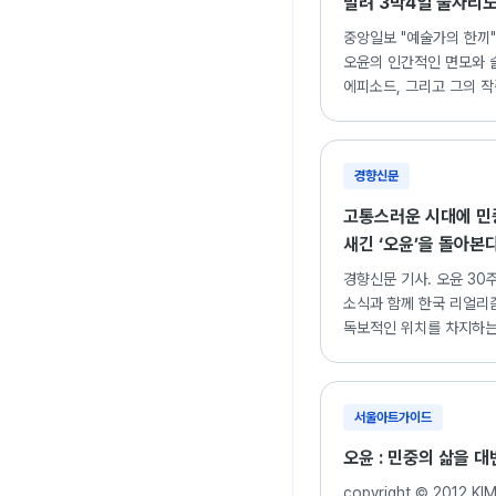
빌려 3박4일 술자리도
중앙일보 "예술가의 한끼"
오윤의 인간적인 면모와 
에피소드, 그리고 그의 
조명한 기사.
경향신문
고통스러운 시대에 민
새긴 ‘오윤’을 돌아본
경향신문 기사. 오윤 30
소식과 함께 한국 리얼리
독보적인 위치를 차지하는
세계 재조명.
서울아트가이드
오윤 : 민중의 삶을 
copyright © 2012 KI