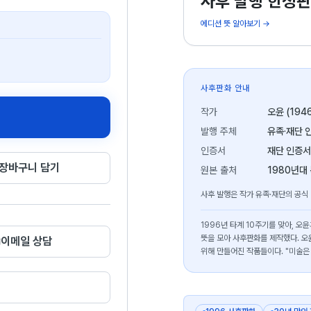
사후 발행 한정판
에디션 뜻 알아보기 →
사후판화 안내
작가
오윤 (194
발행 주체
유족·재단 
인증서
재단 인증서
장바구니 담기
원본 출처
1980년대
사후 발행은 작가 유족·재단의 공식
1996년 타계 10주기를 맞아, 
뜻을 모아 사후판화를 제작했다. 오
이메일 상담
위해 만들어진 작품들이다. "미술은