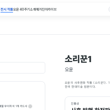
전시 작품
오윤 40주기
소개
매거진
아카이브
소리꾼1
오윤
오윤의 사후판화 작품 〈소리꾼1〉. 
한국 현대미술 원본이다.
진품성
개월 무이자
외 1개 카드사