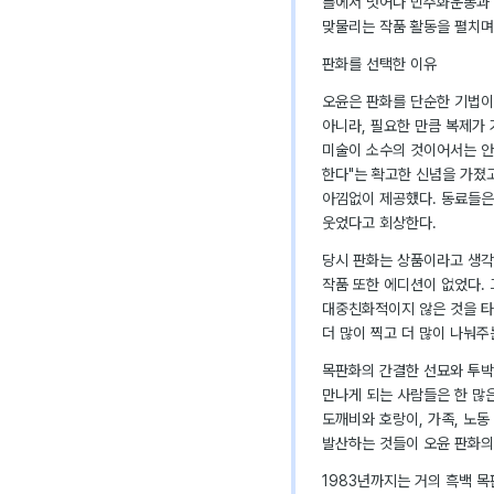
틀에서 벗어나 민주화운동과 
맞물리는 작품 활동을 펼치며
판화를 선택한 이유
오윤은 판화를 단순한 기법이
아니라, 필요한 만큼 복제가 
미술이 소수의 것이어서는 안
한다"는 확고한 신념을 가졌고
아낌없이 제공했다. 동료들은
웃었다고 회상한다.
당시 판화는 상품이라고 생각
작품 또한 에디션이 없었다.
대중친화적이지 않은 것을 타
더 많이 찍고 더 많이 나눠주
목판화의 간결한 선묘와 투박
만나게 되는 사람들은 한 많
도깨비와 호랑이, 가족, 노동
발산하는 것들이 오윤 판화의
1983년까지는 거의 흑백 