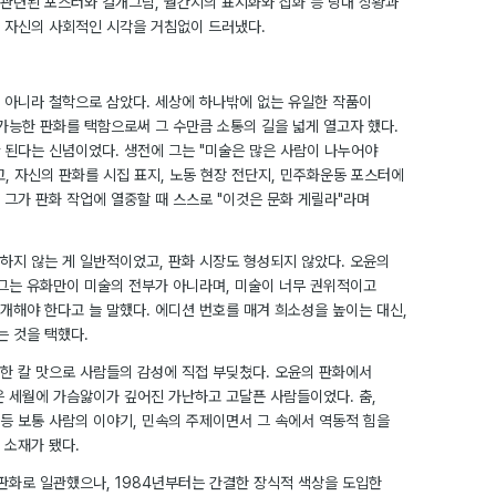
관련된 포스터와 걸개그림, 월간지의 표지화와 삽화 등 당대 상황과
 자신의 사회적인 시각을 거침없이 드러냈다.
 아니라 철학으로 삼았다. 세상에 하나밖에 없는 유일한 작품이
가능한 판화를 택함으로써 그 수만큼 소통의 길을 넓게 열고자 했다.
 된다는 신념이었다. 생전에 그는 "미술은 많은 사람이 나누어야
, 자신의 판화를 시집 표지, 노동 현장 전단지, 민주화운동 포스터에
 그가 판화 작업에 열중할 때 스스로 "이것은 문화 게릴라"라며
하지 않는 게 일반적이었고, 판화 시장도 형성되지 않았다. 오윤의
 그는 유화만이 미술의 전부가 아니라며, 미술이 너무 권위적이고
개해야 한다고 늘 말했다. 에디션 번호를 매겨 희소성을 높이는 대신,
는 것을 택했다.
한 칼 맛으로 사람들의 감성에 직접 부딪쳤다. 오윤의 판화에서
은 세월에 가슴앓이가 깊어진 가난하고 고달픈 사람들이었다. 춤,
 등 보통 사람의 이야기, 민속의 주제이면서 그 속에서 역동적 힘을
 소재가 됐다.
목판화로 일관했으나, 1984년부터는 간결한 장식적 색상을 도입한