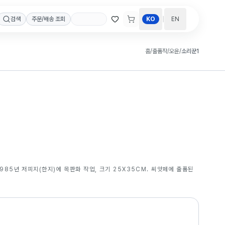
|
검색
주문/배송 조회
KO
EN
홈
/
출품작
/
오윤
/
소리꾼1
1985년 저피지(한지)에 목판화 작업, 크기 25X35CM. 씨앗페에 출품된