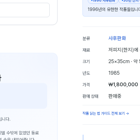
1996 사후판화
30년 만의
1996년의 유한한 작품들입니다
사후판화
분류
저피지(한지)에
재료
25×35cm
· 약
크기
1985
년도
다
₩1,800,000
가격
판매중
판매 상태
작품 읽는 법 가이드 전체 보기 →
입니다.
 기댈 수밖에 없었던 동료
의 손을 내밀어줍니다.