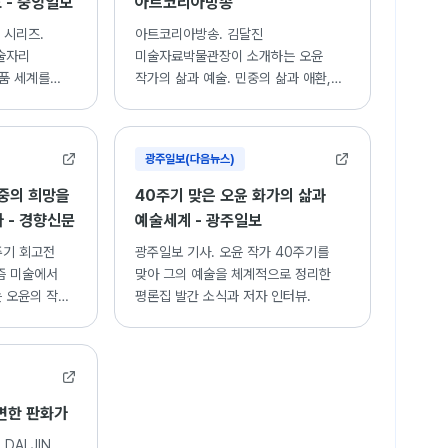
 - 중앙일보
아트코리아방송
 시리즈.
아트코리아방송. 김달진
술자리
미술자료박물관장이 소개하는 오윤
작품 세계를
작가의 삶과 예술. 민중의 삶과 애환,
신명을 표현한 판화 작업 세계.
광주일보(다음뉴스)
중의 희망을
40주기 맞은 오윤 화가의 삶과
다 - 경향신문
예술세계 - 광주일보
주기 회고전
광주일보 기사. 오윤 작가 40주기를
즘 미술에서
맞아 그의 예술을 체계적으로 정리한
 오윤의 작품
평론집 발간 소식과 저자 인터뷰.
대변한 판화가
M DALJIN