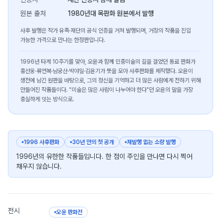
원본 출처
1980년대 목판화 원본에서 발행
사후 발행은 작가 유족·재단의 공식 인증을 거쳐 발행되며, 거장의 작품을 진입
가능한 가격으로 만나는 한정판입니다.
1996년 타계 10주기를 맞아, 오윤과 함께 민중미술의 길을 걸었던 동료 판화가
홍선웅·류연복·남궁산·박야일·김윤기가 뜻을 모아 사후판화를 제작했다. 오윤이
생전에 남긴 원판을 바탕으로, 그의 정신을 기억하고 더 많은 사람에게 전하기 위해
만들어진 작품들이다. "미술은 많은 사람이 나누어야 한다"던 오윤의 말을 가장
충실하게 잇는 방식으로.
1996 사후판화
30년 만의 첫 공개
재발행 없는 소량 발행
1996년의 유한한 작품들입니다. 한 점이 주인을 만나면 다시 찍어
채우지 않습니다.
전시
오윤 판화전