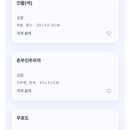
인물(여)
생전 진작(眞作)
오윤
목판, 종이
·
39×50.8CM
가격 문의
춘무인추무의
생전 진작(眞作)
오윤
고무판, 광목
·
40×62CM
가격 문의
무호도
생전 진작(眞作)