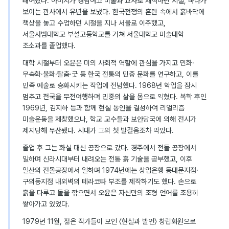
태어났다. 아버지가 경남여고 미술과 교사로 재직하던 시절, 바다가
보이는 관사에서 유년을 보냈다. 한국전쟁의 혼란 속에서 흙바닥에
책상을 놓고 수업하던 시절을 지나 서울로 이주했고,
서울사범대학교 부설고등학교를 거쳐 서울대학교 미술대학
조소과를 졸업했다.
대학 시절부터 오윤은 미의 사회적 역할에 관심을 가지고 민화·
무속화·불화·탈춤·굿 등 한국 전통의 민중 문화를 연구하고, 이를
민족 예술로 승화시키는 작업에 전념했다. 1968년 학업을 잠시
멈추고 전국을 무전여행하며 민중의 삶을 몸으로 익혔다. 복학 후인
1969년, 김지하 등과 함께 현실 동인을 결성하여 리얼리즘
미술운동을 제창했으나, 학교 교수들과 보안당국에 의해 전시가
제지당해 무산됐다. 시대가 그의 첫 발걸음조차 막았다.
졸업 후 그는 화실 대신 공장으로 갔다. 경주에서 전돌 공장에서
일하며 신라시대부터 내려오는 전통 흙 기술을 공부했고, 이후
일산의 전돌공장에서 일하며 1974년에는 상업은행 동대문지점·
구의동지점 내외벽의 테라코타 부조를 제작하기도 했다. 손으로
흙을 다루고 돌을 깎으면서 오윤은 자신만의 조형 언어를 조용히
쌓아가고 있었다.
1979년 11월, 젊은 작가들이 모인 〈현실과 발언〉 창립회원으로