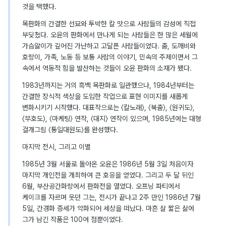
것을 택했다.
목판화의 간결한 선묘와 투박한 칼 맛으로 사람들의 감성에 직접
부딪쳤다. 오윤의 판화에서 만나게 되는 사람들은 한 많은 세월에
가슴앓이가 깊어진 가난하고 고달픈 사람들이었다. 춤, 도깨비와
호랑이, 가족, 노동 등 보통 사람의 이야기, 민속의 주제이면서 그
속에서 역동적 힘을 발산하는 것들이 오윤 판화의 소재가 됐다.
1983년까지는 거의 흑백 목판화로 일관했으나, 1984년부터는
간결한 장식적 색상을 도입한 작업으로 표현 이미지를 새롭게
변화시키기 시작했다. 대표작으로는 〈칼노래〉, 〈북춤〉, 〈원귀도〉,
〈무호도〉, 〈마케팅〉 연작, 〈대지〉 연작이 있으며, 1985년에는 대형
걸개그림 〈통일대원도〉를 완성했다.
마지막 전시, 그리고 이별
1985년 3월 서울로 돌아온 오윤은 1986년 5월 3일 처음이자
마지막 개인전을 개최하여 큰 호응을 얻었다. 그리고 두 달 뒤인
6월, 부산공간화랑에서 판화전을 열었다. 오프닝 파티에서
케이크를 자르며 웃던 그는, 전시가 끝나고 2주 만인 1986년 7월
5일, 간경화 증세가 악화되어 세상을 떠났다. 마흔 살 짧은 삶에
그가 남긴 작품은 100여 점뿐이었다.