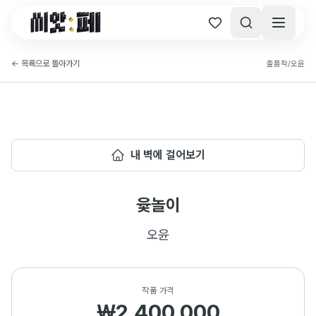
씨앗페 온라인 홈
←
목록으로 돌아가기
출품작
/
오윤
내 벽에 걸어보기
윷놀이
오윤
작품 가격
₩2,400,000