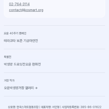
02-764-3114
contact@kosmart.org
오윤 40주기 캠페인
테라코타 보존 기금마련전
특별전
박생광 드로잉전
오윤 판화전
거장 작가
오윤
박생광
거장 갤러리
→
상호명: 한국스마트협동조합 | 대표자명: 서인형 | 사업자등록번호: 385-86-01622