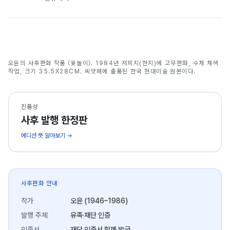
윷놀이
오윤의 사후판화 작품 〈윷놀이〉. 1984년 저피지(한지)에 고무판화, 수채 채색
오윤
작업, 크기 35.5X28CM. 씨앗페에 출품된 한국 현대미술 원본이다.
진품성
사후 발행 한정판
에디션 뜻 알아보기 →
사후판화 안내
작가
오윤 (1946–1986)
발행 주체
유족·재단 인증
인증서
재단 인증서 함께 발급