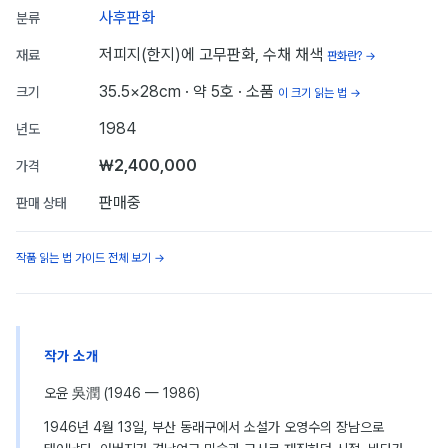
사후판화
분류
저피지(한지)에 고무판화, 수채 채색
재료
판화란? →
35.5×28cm
· 약 5호
· 소품
크기
이 크기 읽는 법 →
1984
년도
₩2,400,000
가격
판매중
판매 상태
작품 읽는 법 가이드 전체 보기 →
작가 소개
오윤 吳潤 (1946 — 1986)
1946년 4월 13일, 부산 동래구에서 소설가 오영수의 장남으로