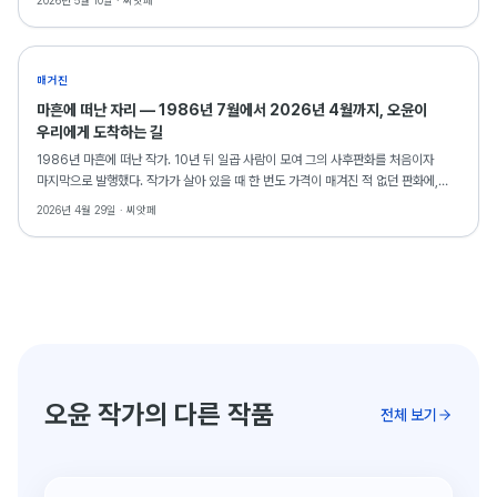
2026년 5월 10일 ·
씨앗페
매거진
마흔에 떠난 자리 — 1986년 7월에서 2026년 4월까지, 오윤이
우리에게 도착하는 길
1986년 마흔에 떠난 작가. 10년 뒤 일곱 사람이 모여 그의 사후판화를 처음이자
마지막으로 발행했다. 작가가 살아 있을 때 한 번도 가격이 매겨진 적 없던 판화에,
그가 떠난 자리에서 동료들이 표식을 새긴 셈이었다. 사후 40주기를 맞는 2026년,
2026년 4월 29일 ·
씨앗페
그가 다시 도착한다. 오윤 사후판화 시장분석 시리즈 ①.
오윤 작가의 다른 작품
전체 보기