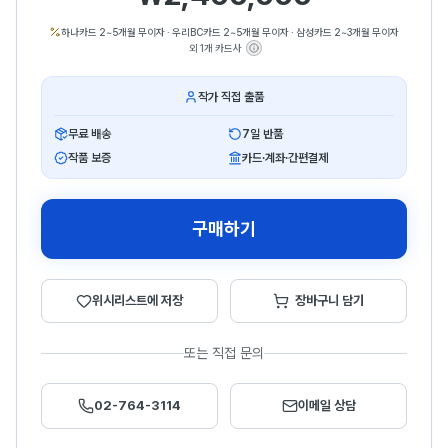
하나카드 2~5개월 무이자
·
우리BC카드 2~5개월 무이자
·
삼성카드 2~3개월 무이자
외 1개 카드사
작가 직접 출품
무료 배송
7일 반품
작품 보증
카드·계좌·간편결제
구매하기
위시리스트에 저장
장바구니 담기
또는 직접 문의
02-764-3114
이메일 상담