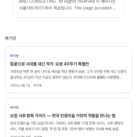
AND CONSULTING. All Rights reserved 이 페이지는
서울아트가이드에서 제공됩니다. This page provided by
Seoul Art Guide. 다음 브라우져 에서 최적화
되어있습니다. This page optimized for these
browser...
매거진
매거진
칼끝으로 시대를 새긴 작가: 오윤 40주기 특별전
1986년 마흔 한 살의 나이로 세상을 떠난 판화가 오윤. 그가 나무판 위에 새긴 민중의
춤사위는 40년이 지난 지금도 멈추지 않는다. 씨앗페 2026에 출품된 사후판화
18점은, 그의 예술이 동료 예술인의 금융 안전망으로 다시 태어나는 역설적이고도
2026년 4월 7일 ·
씨앗페
아름다운 순간을 만들어낸다.
매거진
오윤 사후 판화 가이드 — 한국 민중미술 거장의 작품을 만나는 법
한국 민중미술 거장 오윤(1946~1986) 사후 판화 17점 전체 가이드. 사후 판화의
의미, 작품 세계 5가지 관점, 첫 한 점 추천. 1만여 명이 서명한 구의동 벽화 보존
운동과 함께.