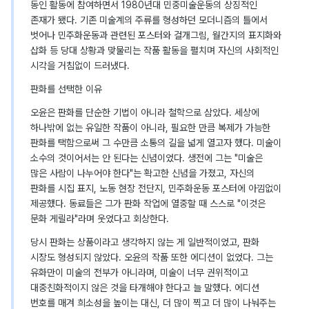
동인 활동에 참여하면서 1980년대 민중미술운동의 상징적인
존재가 됐다. 기존 미술계의 주류를 형성하던 모더니즘의 틀에서
벗어나 민주화운동과 관련된 포스터와 걸개그림, 월간지의 표지화와
삽화 등 당대 상황과 맞물리는 작품 활동을 펼치며 자신의 사회적인
시각을 거침없이 드러냈다.
판화를 선택한 이유
오윤은 판화를 단순한 기법이 아니라 철학으로 삼았다. 세상에
하나밖에 없는 유일한 작품이 아니라, 필요한 만큼 복제가 가능한
판화를 택함으로써 그 수만큼 소통의 길을 넓게 열고자 했다. 미술이
소수의 것이어서는 안 된다는 신념이었다. 생전에 그는 "미술은
많은 사람이 나누어야 한다"는 확고한 신념을 가졌고, 자신의
판화를 시집 표지, 노동 현장 전단지, 민주화운동 포스터에 아낌없이
제공했다. 동료들은 그가 판화 작업에 열중할 때 스스로 "이것은
문화 게릴라"라며 웃었다고 회상한다.
당시 판화는 상품이라고 생각하지 않는 게 일반적이었고, 판화
시장도 형성되지 않았다. 오윤의 작품 또한 에디션이 없었다. 그는
유화만이 미술의 전부가 아니라며, 미술이 너무 권위적이고
대중친화적이지 않은 것을 타개해야 한다고 늘 말했다. 에디션
번호를 매겨 희소성을 높이는 대신, 더 많이 찍고 더 많이 나눠주는