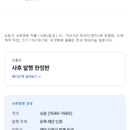
낙화(落花) Ⅱ
오윤의 사후판화 작품 〈낙화(落花) Ⅱ〉. 1984년 저피지(한지)에 목판화, 수채
오윤
채색 작업, 크기 15X18CM. 씨앗페에 출품된 한국 현대미술 원본이다.
진품성
사후 발행 한정판
에디션 뜻 알아보기 →
사후판화 안내
작가
오윤 (1946–1986)
발행 주체
유족·재단 인증
인증서
재단 인증서 함께 발급