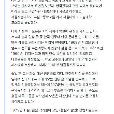
태어났다. 아버지가 경남여고 미술과 교사로 재직하던 시절, 바다가
보이는 관사에서 유년을 보냈다. 한국전쟁의 혼란 속에서 흙바닥에
책상을 놓고 수업하던 시절을 지나 서울로 이주했고,
서울사범대학교 부설고등학교를 거쳐 서울대학교 미술대학
조소과를 졸업했다.
대학 시절부터 오윤은 미의 사회적 역할에 관심을 가지고 민화·
무속화·불화·탈춤·굿 등 한국 전통의 민중 문화를 연구하고, 이를
민족 예술로 승화시키는 작업에 전념했다. 1968년 학업을 잠시
멈추고 전국을 무전여행하며 민중의 삶을 몸으로 익혔다. 복학 후인
1969년, 김지하 등과 함께 현실 동인을 결성하여 리얼리즘
미술운동을 제창했으나, 학교 교수들과 보안당국에 의해 전시가
제지당해 무산됐다. 시대가 그의 첫 발걸음조차 막았다.
졸업 후 그는 화실 대신 공장으로 갔다. 경주에서 전돌 공장에서
일하며 신라시대부터 내려오는 전통 흙 기술을 공부했고, 이후
일산의 전돌공장에서 일하며 1974년에는 상업은행 동대문지점·
구의동지점 내외벽의 테라코타 부조를 제작하기도 했다. 손으로
흙을 다루고 돌을 깎으면서 오윤은 자신만의 조형 언어를 조용히
쌓아가고 있었다.
1979년 11월, 젊은 작가들이 모인 〈현실과 발언〉 창립회원으로