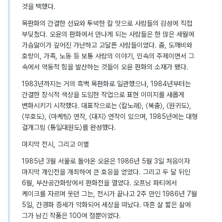
것을 택했다.
목판화의 간결한 선묘와 투박한 칼 맛으로 사람들의 감성에 직접
부딪쳤다. 오윤의 판화에서 만나게 되는 사람들은 한 많은 세월에
가슴앓이가 깊어진 가난하고 고달픈 사람들이었다. 춤, 도깨비와
호랑이, 가족, 노동 등 보통 사람의 이야기, 민속의 주제이면서 그
속에서 역동적 힘을 발산하는 것들이 오윤 판화의 소재가 됐다.
1983년까지는 거의 흑백 목판화로 일관했으나, 1984년부터는
간결한 장식적 색상을 도입한 작업으로 표현 이미지를 새롭게
변화시키기 시작했다. 대표작으로는 〈칼노래〉, 〈북춤〉, 〈원귀도〉,
〈무호도〉, 〈마케팅〉 연작, 〈대지〉 연작이 있으며, 1985년에는 대형
걸개그림 〈통일대원도〉를 완성했다.
마지막 전시, 그리고 이별
1985년 3월 서울로 돌아온 오윤은 1986년 5월 3일 처음이자
마지막 개인전을 개최하여 큰 호응을 얻었다. 그리고 두 달 뒤인
6월, 부산공간화랑에서 판화전을 열었다. 오프닝 파티에서
케이크를 자르며 웃던 그는, 전시가 끝나고 2주 만인 1986년 7월
5일, 간경화 증세가 악화되어 세상을 떠났다. 마흔 살 짧은 삶에
그가 남긴 작품은 100여 점뿐이었다.