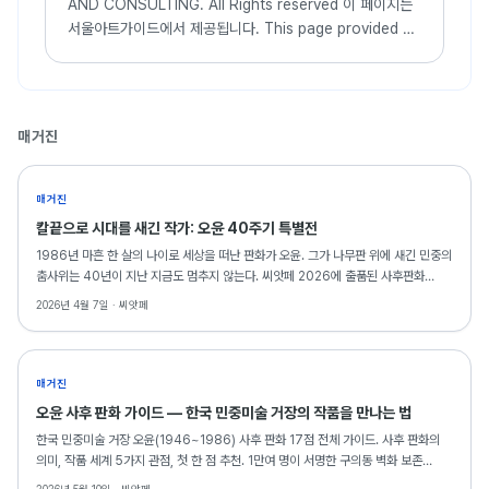
AND CONSULTING. All Rights reserved 이 페이지는
서울아트가이드에서 제공됩니다. This page provided by
Seoul Art Guide. 다음 브라우져 에서 최적화
되어있습니다. This page optimized for these
browser...
매거진
매거진
칼끝으로 시대를 새긴 작가: 오윤 40주기 특별전
1986년 마흔 한 살의 나이로 세상을 떠난 판화가 오윤. 그가 나무판 위에 새긴 민중의
춤사위는 40년이 지난 지금도 멈추지 않는다. 씨앗페 2026에 출품된 사후판화
18점은, 그의 예술이 동료 예술인의 금융 안전망으로 다시 태어나는 역설적이고도
2026년 4월 7일 ·
씨앗페
아름다운 순간을 만들어낸다.
매거진
오윤 사후 판화 가이드 — 한국 민중미술 거장의 작품을 만나는 법
한국 민중미술 거장 오윤(1946~1986) 사후 판화 17점 전체 가이드. 사후 판화의
의미, 작품 세계 5가지 관점, 첫 한 점 추천. 1만여 명이 서명한 구의동 벽화 보존
운동과 함께.