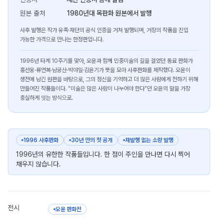
원본 출처
1980년대 목판화 원본에서 발행
사후 발행은 작가 유족·재단의 공식 인증을 거쳐 발행되며, 거장의 작품을 진입
가능한 가격으로 만나는 한정판입니다.
1996년 타계 10주기를 맞아, 오윤과 함께 민중미술의 길을 걸었던 동료 판화가
홍선웅·류연복·남궁산·박야일·김윤기가 뜻을 모아 사후판화를 제작했다. 오윤이
생전에 남긴 원판을 바탕으로, 그의 정신을 기억하고 더 많은 사람에게 전하기 위해
만들어진 작품들이다. "미술은 많은 사람이 나누어야 한다"던 오윤의 말을 가장
충실하게 잇는 방식으로.
1996 사후판화
30년 만의 첫 공개
재발행 없는 소량 발행
1996년의 유한한 작품들입니다. 한 점이 주인을 만나면 다시 찍어
채우지 않습니다.
전시
오윤 판화전