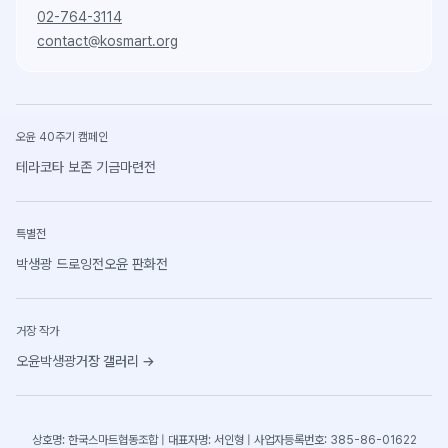
02-764-3114
contact@kosmart.org
오윤 40주기 캠페인
테라코타 보존 기금마련전
특별전
박생광 드로잉전
오윤 판화전
거장 작가
오윤
박생광
거장 갤러리
→
상호명: 한국스마트협동조합 | 대표자명: 서인형 | 사업자등록번호: 385-86-01622