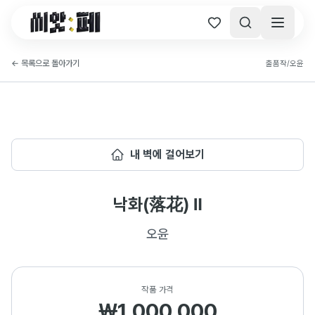
씨앗페 온라인 홈
←
목록으로 돌아가기
출품작
/
오윤
내 벽에 걸어보기
낙화(落花) Ⅱ
오윤
작품 가격
₩1,000,000