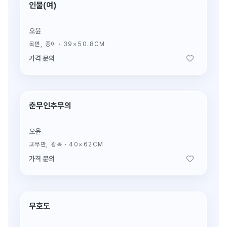
인물(여)
생전 진작(眞作)
오윤
목판, 종이
·
39×50.8CM
가격 문의
춘무인추무의
생전 진작(眞作)
오윤
고무판, 광목
·
40×62CM
가격 문의
무호도
생전 진작(眞作)