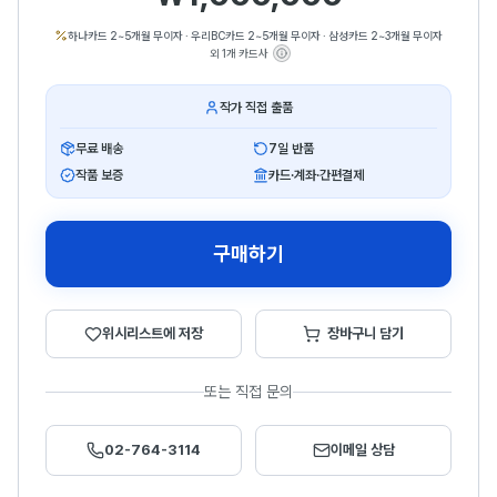
하나카드 2~5개월 무이자
·
우리BC카드 2~5개월 무이자
·
삼성카드 2~3개월 무이자
외 1개 카드사
작가 직접 출품
무료 배송
7일 반품
작품 보증
카드·계좌·간편결제
구매하기
위시리스트에 저장
장바구니 담기
또는 직접 문의
02-764-3114
이메일 상담