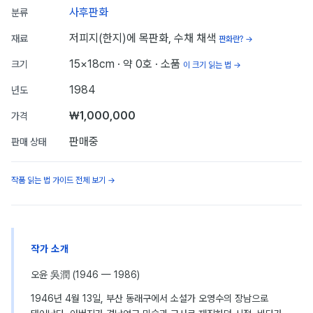
사후판화
분류
저피지(한지)에 목판화, 수채 채색
재료
판화란? →
15×18cm
· 약 0호
· 소품
크기
이 크기 읽는 법 →
1984
년도
₩1,000,000
가격
판매중
판매 상태
작품 읽는 법 가이드 전체 보기 →
작가 소개
오윤 吳潤 (1946 — 1986)
1946년 4월 13일, 부산 동래구에서 소설가 오영수의 장남으로