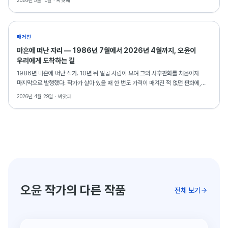
2026년 5월 10일 ·
씨앗페
매거진
마흔에 떠난 자리 — 1986년 7월에서 2026년 4월까지, 오윤이
우리에게 도착하는 길
1986년 마흔에 떠난 작가. 10년 뒤 일곱 사람이 모여 그의 사후판화를 처음이자
마지막으로 발행했다. 작가가 살아 있을 때 한 번도 가격이 매겨진 적 없던 판화에,
그가 떠난 자리에서 동료들이 표식을 새긴 셈이었다. 사후 40주기를 맞는 2026년,
2026년 4월 29일 ·
씨앗페
그가 다시 도착한다. 오윤 사후판화 시장분석 시리즈 ①.
오윤 작가의 다른 작품
전체 보기