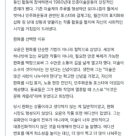
동인 활동에 참여하면서 1980년대 민중미술운동의 상징적인
존재가 됐다. 기존 미술계의 주류를 형성하던 모더니즘의 틀에서
벗어나 민주화운동과 관련된 포스터와 걸개그림, 월간지의 표지화와
삽화 등 당대 상황과 맞물리는 작품 활동을 펼치며 자신의 사회적인
시각을 거침없이 드러냈다.
판화를 선택한 이유
오윤은 판화를 단순한 기법이 아니라 철학으로 삼았다. 세상에
하나밖에 없는 유일한 작품이 아니라, 필요한 만큼 복제가 가능한
판화를 택함으로써 그 수만큼 소통의 길을 넓게 열고자 했다. 미술이
소수의 것이어서는 안 된다는 신념이었다. 생전에 그는 "미술은
많은 사람이 나누어야 한다"는 확고한 신념을 가졌고, 자신의
판화를 시집 표지, 노동 현장 전단지, 민주화운동 포스터에 아낌없이
제공했다. 동료들은 그가 판화 작업에 열중할 때 스스로 "이것은
문화 게릴라"라며 웃었다고 회상한다.
당시 판화는 상품이라고 생각하지 않는 게 일반적이었고, 판화
시장도 형성되지 않았다. 오윤의 작품 또한 에디션이 없었다. 그는
유화만이 미술의 전부가 아니라며, 미술이 너무 권위적이고
대중친화적이지 않은 것을 타개해야 한다고 늘 말했다. 에디션
번호를 매겨 희소성을 높이는 대신, 더 많이 찍고 더 많이 나눠주는