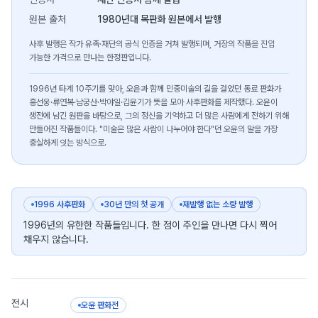
원본 출처
1980년대 목판화 원본에서 발행
사후 발행은 작가 유족·재단의 공식 인증을 거쳐 발행되며, 거장의 작품을 진입
가능한 가격으로 만나는 한정판입니다.
1996년 타계 10주기를 맞아, 오윤과 함께 민중미술의 길을 걸었던 동료 판화가
홍선웅·류연복·남궁산·박야일·김윤기가 뜻을 모아 사후판화를 제작했다. 오윤이
생전에 남긴 원판을 바탕으로, 그의 정신을 기억하고 더 많은 사람에게 전하기 위해
만들어진 작품들이다. "미술은 많은 사람이 나누어야 한다"던 오윤의 말을 가장
충실하게 잇는 방식으로.
1996 사후판화
30년 만의 첫 공개
재발행 없는 소량 발행
1996년의 유한한 작품들입니다. 한 점이 주인을 만나면 다시 찍어
채우지 않습니다.
전시
오윤 판화전