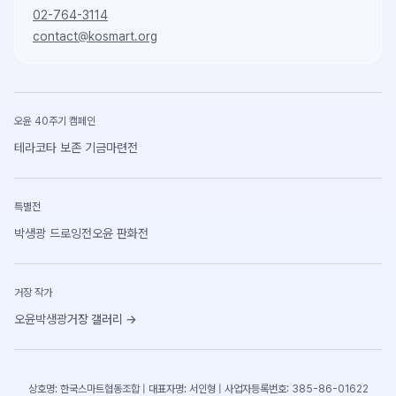
02-764-3114
contact@kosmart.org
오윤 40주기 캠페인
테라코타 보존 기금마련전
특별전
박생광 드로잉전
오윤 판화전
거장 작가
오윤
박생광
거장 갤러리
→
상호명: 한국스마트협동조합 | 대표자명: 서인형 | 사업자등록번호: 385-86-01622