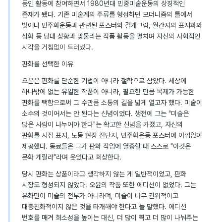
동인 활동에 참여하면서 1980년대 민중미술운동의 상징적인
존재가 됐다. 기존 미술계의 주류를 형성하던 모더니즘의 틀에서
벗어나 민주화운동과 관련된 포스터와 걸개그림, 월간지의 표지화와
삽화 등 당대 상황과 맞물리는 작품 활동을 펼치며 자신의 사회적인
시각을 거침없이 드러냈다.
판화를 선택한 이유
오윤은 판화를 단순한 기법이 아니라 철학으로 삼았다. 세상에
하나밖에 없는 유일한 작품이 아니라, 필요한 만큼 복제가 가능한
판화를 택함으로써 그 수만큼 소통의 길을 넓게 열고자 했다. 미술이
소수의 것이어서는 안 된다는 신념이었다. 생전에 그는 "미술은
많은 사람이 나누어야 한다"는 확고한 신념을 가졌고, 자신의
판화를 시집 표지, 노동 현장 전단지, 민주화운동 포스터에 아낌없이
제공했다. 동료들은 그가 판화 작업에 열중할 때 스스로 "이것은
문화 게릴라"라며 웃었다고 회상한다.
당시 판화는 상품이라고 생각하지 않는 게 일반적이었고, 판화
시장도 형성되지 않았다. 오윤의 작품 또한 에디션이 없었다. 그는
유화만이 미술의 전부가 아니라며, 미술이 너무 권위적이고
대중친화적이지 않은 것을 타개해야 한다고 늘 말했다. 에디션
번호를 매겨 희소성을 높이는 대신, 더 많이 찍고 더 많이 나눠주는