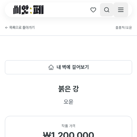
씨앗페 온라인 홈
←
목록으로 돌아가기
출품작
/
오윤
내 벽에 걸어보기
붉은 강
오윤
작품 가격
₩1,200,000