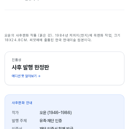
붉은 강
오윤의 사후판화 작품 〈붉은 강〉. 1984년 저피지(한지)에 목판화 작업, 크기
오윤
18X24.8CM. 씨앗페에 출품된 한국 현대미술 원본이다.
진품성
사후 발행 한정판
에디션 뜻 알아보기 →
사후판화 안내
작가
오윤 (1946–1986)
발행 주체
유족·재단 인증
인증서
재단 인증서 함께 발급