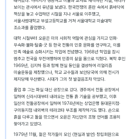
태어났다. 아버지가 경남여고 미술과 교사로 재직하던 시절, 바다가
보이는 관사에서 유년을 보냈다. 한국전쟁의 혼란 속에서 흙바닥에
책상을 놓고 수업하던 시절을 지나 서울로 이주했고,
서울사범대학교 부설고등학교를 거쳐 서울대학교 미술대학
조소과를 졸업했다.
대학 시절부터 오윤은 미의 사회적 역할에 관심을 가지고 민화·
무속화·불화·탈춤·굿 등 한국 전통의 민중 문화를 연구하고, 이를
민족 예술로 승화시키는 작업에 전념했다. 1968년 학업을 잠시
멈추고 전국을 무전여행하며 민중의 삶을 몸으로 익혔다. 복학 후인
1969년, 김지하 등과 함께 현실 동인을 결성하여 리얼리즘
미술운동을 제창했으나, 학교 교수들과 보안당국에 의해 전시가
제지당해 무산됐다. 시대가 그의 첫 발걸음조차 막았다.
졸업 후 그는 화실 대신 공장으로 갔다. 경주에서 전돌 공장에서
일하며 신라시대부터 내려오는 전통 흙 기술을 공부했고, 이후
일산의 전돌공장에서 일하며 1974년에는 상업은행 동대문지점·
구의동지점 내외벽의 테라코타 부조를 제작하기도 했다. 손으로
흙을 다루고 돌을 깎으면서 오윤은 자신만의 조형 언어를 조용히
쌓아가고 있었다.
1979년 11월, 젊은 작가들이 모인 〈현실과 발언〉 창립회원으로