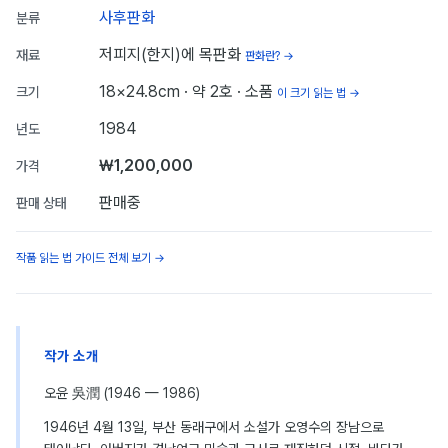
사후판화
분류
저피지(한지)에 목판화
재료
판화란? →
18×24.8cm
· 약 2호
· 소품
크기
이 크기 읽는 법 →
1984
년도
₩1,200,000
가격
판매중
판매 상태
작품 읽는 법 가이드 전체 보기 →
작가 소개
오윤 吳潤 (1946 — 1986)
1946년 4월 13일, 부산 동래구에서 소설가 오영수의 장남으로