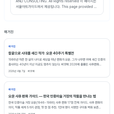
AND CONSULTING. All Rights reserved 이 페이지는
서울아트가이드에서 제공됩니다. This page provided by
Seoul Art Guide. 다음 브라우져 에서 최적화
되어있습니다. This page optimized for these
browser...
매거진
매거진
칼끝으로 시대를 새긴 작가: 오윤 40주기 특별전
1986년 마흔 한 살의 나이로 세상을 떠난 판화가 오윤. 그가 나무판 위에 새긴 민중의
춤사위는 40년이 지난 지금도 멈추지 않는다. 씨앗페 2026에 출품된 사후판화
18점은, 그의 예술이 동료 예술인의 금융 안전망으로 다시 태어나는 역설적이고도
2026년 4월 7일 ·
씨앗페
아름다운 순간을 만들어낸다.
매거진
오윤 사후 판화 가이드 — 한국 민중미술 거장의 작품을 만나는 법
한국 민중미술 거장 오윤(1946~1986) 사후 판화 17점 전체 가이드. 사후 판화의
의미, 작품 세계 5가지 관점, 첫 한 점 추천. 1만여 명이 서명한 구의동 벽화 보존
운동과 함께.