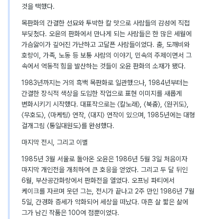
것을 택했다.
목판화의 간결한 선묘와 투박한 칼 맛으로 사람들의 감성에 직접
부딪쳤다. 오윤의 판화에서 만나게 되는 사람들은 한 많은 세월에
가슴앓이가 깊어진 가난하고 고달픈 사람들이었다. 춤, 도깨비와
호랑이, 가족, 노동 등 보통 사람의 이야기, 민속의 주제이면서 그
속에서 역동적 힘을 발산하는 것들이 오윤 판화의 소재가 됐다.
1983년까지는 거의 흑백 목판화로 일관했으나, 1984년부터는
간결한 장식적 색상을 도입한 작업으로 표현 이미지를 새롭게
변화시키기 시작했다. 대표작으로는 〈칼노래〉, 〈북춤〉, 〈원귀도〉,
〈무호도〉, 〈마케팅〉 연작, 〈대지〉 연작이 있으며, 1985년에는 대형
걸개그림 〈통일대원도〉를 완성했다.
마지막 전시, 그리고 이별
1985년 3월 서울로 돌아온 오윤은 1986년 5월 3일 처음이자
마지막 개인전을 개최하여 큰 호응을 얻었다. 그리고 두 달 뒤인
6월, 부산공간화랑에서 판화전을 열었다. 오프닝 파티에서
케이크를 자르며 웃던 그는, 전시가 끝나고 2주 만인 1986년 7월
5일, 간경화 증세가 악화되어 세상을 떠났다. 마흔 살 짧은 삶에
그가 남긴 작품은 100여 점뿐이었다.