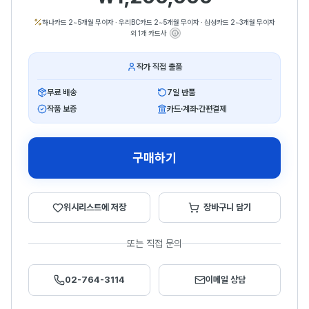
하나카드 2~5개월 무이자
·
우리BC카드 2~5개월 무이자
·
삼성카드 2~3개월 무이자
외 1개 카드사
작가 직접 출품
무료 배송
7일 반품
작품 보증
카드·계좌·간편결제
구매하기
위시리스트에 저장
장바구니 담기
또는 직접 문의
02-764-3114
이메일 상담