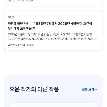
2026년 5월 10일 ·
씨앗페
매거진
마흔에 떠난 자리 — 1986년 7월에서 2026년 4월까지, 오윤이
우리에게 도착하는 길
1986년 마흔에 떠난 작가. 10년 뒤 일곱 사람이 모여 그의 사후판화를 처음이자
마지막으로 발행했다. 작가가 살아 있을 때 한 번도 가격이 매겨진 적 없던 판화에,
그가 떠난 자리에서 동료들이 표식을 새긴 셈이었다. 사후 40주기를 맞는 2026년,
2026년 4월 29일 ·
씨앗페
그가 다시 도착한다. 오윤 사후판화 시장분석 시리즈 ①.
오윤 작가의 다른 작품
전체 보기