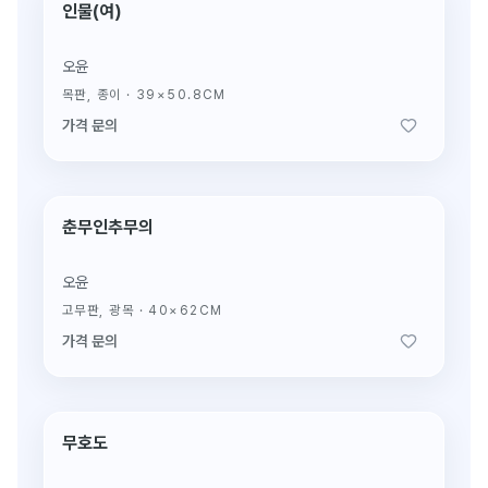
인물(여)
생전 진작(眞作)
오윤
목판, 종이
·
39×50.8CM
가격 문의
춘무인추무의
생전 진작(眞作)
오윤
고무판, 광목
·
40×62CM
가격 문의
무호도
생전 진작(眞作)