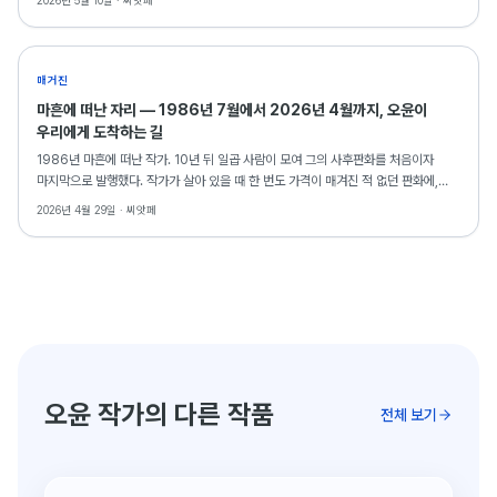
2026년 5월 10일 ·
씨앗페
매거진
마흔에 떠난 자리 — 1986년 7월에서 2026년 4월까지, 오윤이
우리에게 도착하는 길
1986년 마흔에 떠난 작가. 10년 뒤 일곱 사람이 모여 그의 사후판화를 처음이자
마지막으로 발행했다. 작가가 살아 있을 때 한 번도 가격이 매겨진 적 없던 판화에,
그가 떠난 자리에서 동료들이 표식을 새긴 셈이었다. 사후 40주기를 맞는 2026년,
2026년 4월 29일 ·
씨앗페
그가 다시 도착한다. 오윤 사후판화 시장분석 시리즈 ①.
오윤 작가의 다른 작품
전체 보기