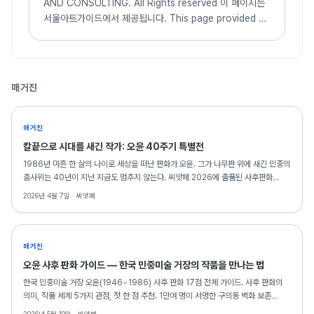
AND CONSULTING. All Rights reserved 이 페이지는
서울아트가이드에서 제공됩니다. This page provided by
Seoul Art Guide. 다음 브라우져 에서 최적화
되어있습니다. This page optimized for these
browser...
매거진
매거진
칼끝으로 시대를 새긴 작가: 오윤 40주기 특별전
1986년 마흔 한 살의 나이로 세상을 떠난 판화가 오윤. 그가 나무판 위에 새긴 민중의
춤사위는 40년이 지난 지금도 멈추지 않는다. 씨앗페 2026에 출품된 사후판화
18점은, 그의 예술이 동료 예술인의 금융 안전망으로 다시 태어나는 역설적이고도
2026년 4월 7일 ·
씨앗페
아름다운 순간을 만들어낸다.
매거진
오윤 사후 판화 가이드 — 한국 민중미술 거장의 작품을 만나는 법
한국 민중미술 거장 오윤(1946~1986) 사후 판화 17점 전체 가이드. 사후 판화의
의미, 작품 세계 5가지 관점, 첫 한 점 추천. 1만여 명이 서명한 구의동 벽화 보존
운동과 함께.