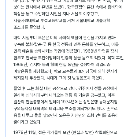
태어났다. 아버지가 경남여고 미술과 교사로 재직하던 시절, 바다가
보이는 관사에서 유년을 보냈다. 한국전쟁의 혼란 속에서 흙바닥에
책상을 놓고 수업하던 시절을 지나 서울로 이주했고,
서울사범대학교 부설고등학교를 거쳐 서울대학교 미술대학
조소과를 졸업했다.
대학 시절부터 오윤은 미의 사회적 역할에 관심을 가지고 민화·
무속화·불화·탈춤·굿 등 한국 전통의 민중 문화를 연구하고, 이를
민족 예술로 승화시키는 작업에 전념했다. 1968년 학업을 잠시
멈추고 전국을 무전여행하며 민중의 삶을 몸으로 익혔다. 복학 후인
1969년, 김지하 등과 함께 현실 동인을 결성하여 리얼리즘
미술운동을 제창했으나, 학교 교수들과 보안당국에 의해 전시가
제지당해 무산됐다. 시대가 그의 첫 발걸음조차 막았다.
졸업 후 그는 화실 대신 공장으로 갔다. 경주에서 전돌 공장에서
일하며 신라시대부터 내려오는 전통 흙 기술을 공부했고, 이후
일산의 전돌공장에서 일하며 1974년에는 상업은행 동대문지점·
구의동지점 내외벽의 테라코타 부조를 제작하기도 했다. 손으로
흙을 다루고 돌을 깎으면서 오윤은 자신만의 조형 언어를 조용히
쌓아가고 있었다.
1979년 11월, 젊은 작가들이 모인 〈현실과 발언〉 창립회원으로