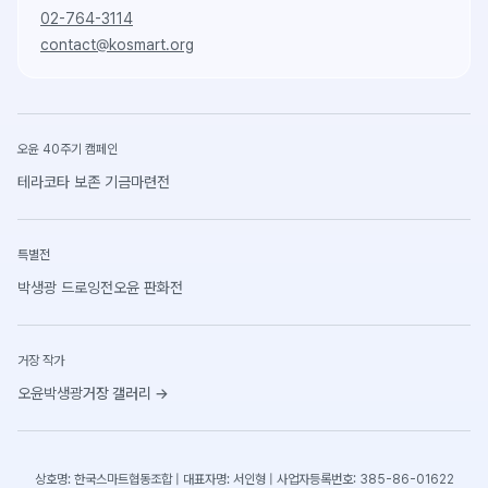
02-764-3114
contact@kosmart.org
오윤 40주기 캠페인
테라코타 보존 기금마련전
특별전
박생광 드로잉전
오윤 판화전
거장 작가
오윤
박생광
거장 갤러리
→
상호명: 한국스마트협동조합 | 대표자명: 서인형 | 사업자등록번호: 385-86-01622