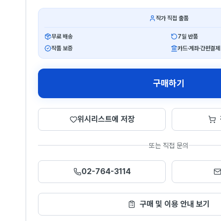
작가 직접 출품
무료 배송
7일 반품
작품 보증
카드·계좌·간편결제
구매하기
위시리스트에 저장
또는 직접 문의
02-764-3114
구매 및 이용 안내 보기