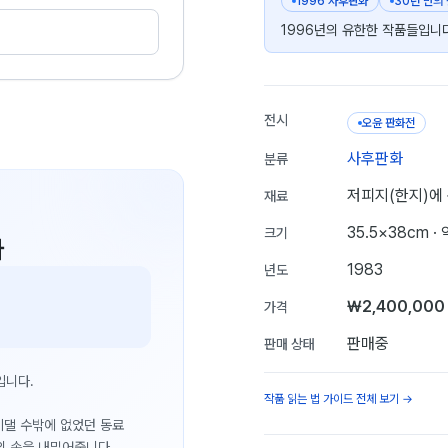
1996 사후판화
30년 만의
1996년의 유한한 작품들입니다
전시
오윤 판화전
사후판화
분류
저피지(한지)에 
재료
35.5×38cm
· 
크기
다
1983
년도
₩2,400,000
가격
판매중
판매 상태
입니다.
작품 읽는 법 가이드 전체 보기 →
 기댈 수밖에 없었던 동료
의 손을 내밀어줍니다.