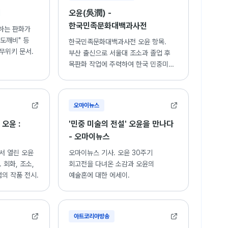
키
오윤(吳潤) -
한국민족문화대백과사전
하는 판화가
"도깨비" 등
한국민족문화대백과사전 오윤 항목.
무위키 문서.
부산 출신으로 서울대 조소과 졸업 후
목판화 작업에 주력하여 한국 민중미술
운동에 기여한 작가의 생애와 활동.
오마이뉴스
 오윤 :
'민중 미술의 전설' 오윤을 만나다
- 오마이뉴스
서 열린 오윤
오마이뉴스 기사. 오윤 30주기
 회화, 조소,
회고전을 다녀온 소감과 오윤의
점의 작품 전시.
예술혼에 대한 에세이.
아트코리아방송