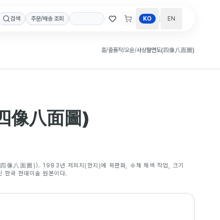
|
검색
주문/배송 조회
KO
EN
홈
/
출품작
/
오윤
/
사상팔면도(四像八面圖)
四像八面圖)
四像八面圖)〉. 1983년 저피지(한지)에 목판화, 수채 채색 작업, 크기
된 한국 현대미술 원본이다.