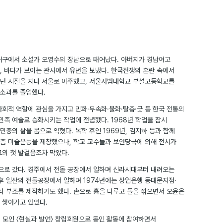
 동래구에서 소설가 오영수의 장남으로 태어났다. 아버지가 경남여고
, 바다가 보이는 관사에서 유년을 보냈다. 한국전쟁의 혼란 속에서
던 시절을 지나 서울로 이주했고, 서울사범대학교 부설고등학교를
소과를 졸업했다.
사회적 역할에 관심을 가지고 민화·무속화·불화·탈춤·굿 등 한국 전통의
민족 예술로 승화시키는 작업에 전념했다. 1968년 학업을 잠시
중의 삶을 몸으로 익혔다. 복학 후인 1969년, 김지하 등과 함께
즘 미술운동을 제창했으나, 학교 교수들과 보안당국에 의해 전시가
그의 첫 발걸음조차 막았다.
장으로 갔다. 경주에서 전돌 공장에서 일하며 신라시대부터 내려오는
이후 일산의 전돌공장에서 일하며 1974년에는 상업은행 동대문지점·
 부조를 제작하기도 했다. 손으로 흙을 다루고 돌을 깎으면서 오윤은
 쌓아가고 있었다.
들이 모인 〈현실과 발언〉 창립회원으로 동인 활동에 참여하면서