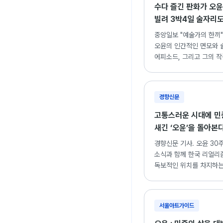
수다 즐긴 판화가 오윤
빌려 3박4일 술자리도
중앙일보 "예술가의 한끼"
오윤의 인간적인 면모와 
에피소드, 그리고 그의 
조명한 기사.
경향신문
고통스러운 시대에 민
새긴 ‘오윤’을 돌아본
경향신문 기사. 오윤 30
소식과 함께 한국 리얼리
독보적인 위치를 차지하는
세계 재조명.
서울아트가이드