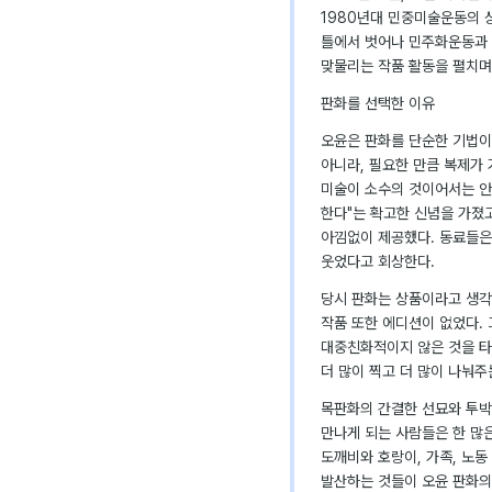
1980년대 민중미술운동의 
틀에서 벗어나 민주화운동과 
맞물리는 작품 활동을 펼치며
판화를 선택한 이유
오윤은 판화를 단순한 기법이
아니라, 필요한 만큼 복제가 
미술이 소수의 것이어서는 안
한다"는 확고한 신념을 가졌고
아낌없이 제공했다. 동료들은
웃었다고 회상한다.
당시 판화는 상품이라고 생각
작품 또한 에디션이 없었다.
대중친화적이지 않은 것을 타
더 많이 찍고 더 많이 나눠주
목판화의 간결한 선묘와 투박
만나게 되는 사람들은 한 많
도깨비와 호랑이, 가족, 노동
발산하는 것들이 오윤 판화의