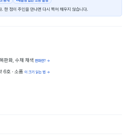
 첫 공개
재발행 없는 소량 발행
. 한 점이 주인을 만나면 다시 찍어 채우지 않습니다.
목판화, 수채 채색
판화란? →
약 6호
· 소품
이 크기 읽는 법 →