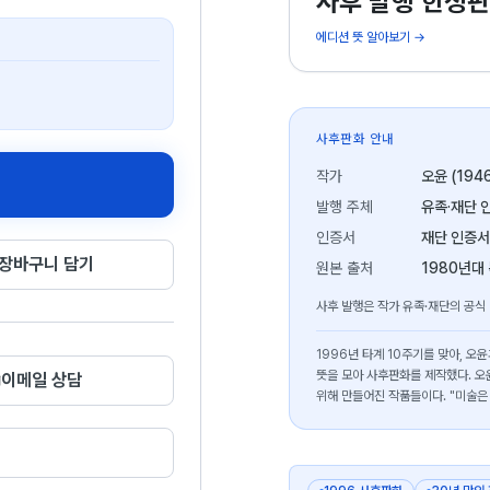
사후 발행 한정판
에디션 뜻 알아보기 →
사후판화 안내
작가
오윤 (194
발행 주체
유족·재단 
인증서
재단 인증서
장바구니 담기
원본 출처
1980년대
사후 발행은 작가 유족·재단의 공식
1996년 타계 10주기를 맞아, 
뜻을 모아 사후판화를 제작했다. 오
이메일 상담
위해 만들어진 작품들이다. "미술은