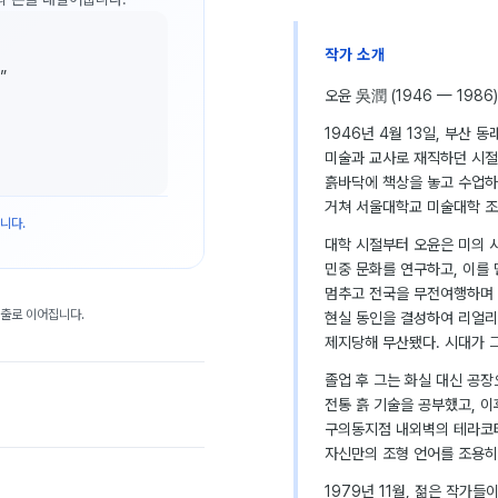
작가 소개
”
오윤 吳潤 (1946 — 1986)
1946년 4월 13일, 부산
미술과 교사로 재직하던 시절
흙바닥에 책상을 놓고 수업하
거쳐 서울대학교 미술대학 조
니다.
대학 시절부터 오윤은 미의 
민중 문화를 연구하고, 이를 
멈추고 전국을 무전여행하며 민
대출로 이어집니다.
현실 동인을 결성하여 리얼리
제지당해 무산됐다. 시대가 
졸업 후 그는 화실 대신 공
전통 흙 기술을 공부했고, 
구의동지점 내외벽의 테라코타
자신만의 조형 언어를 조용히
1979년 11월, 젊은 작가