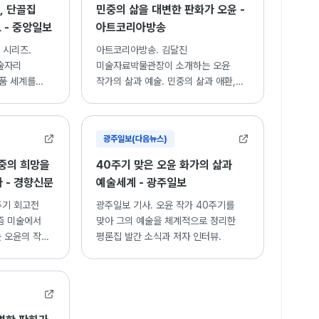
, 단골집
민중의 삶을 대변한 판화가 오윤 -
 - 중앙일보
아트코리아방송
 시리즈.
아트코리아방송. 김달진
술자리
미술자료박물관장이 소개하는 오윤
작품 세계를
작가의 삶과 예술. 민중의 삶과 애환,
신명을 표현한 판화 작업 세계.
광주일보(다음뉴스)
중의 희망을
40주기 맞은 오윤 화가의 삶과
다 - 경향신문
예술세계 - 광주일보
주기 회고전
광주일보 기사. 오윤 작가 40주기를
즘 미술에서
맞아 그의 예술을 체계적으로 정리한
 오윤의 작품
평론집 발간 소식과 저자 인터뷰.