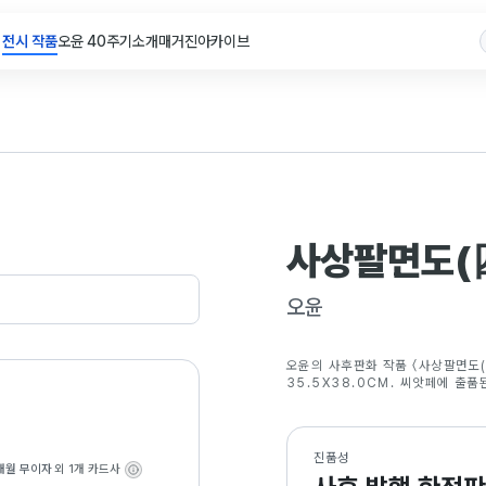
전시 작품
오윤 40주기
소개
매거진
아카이브
사상팔면도(
오윤
오윤의 사후판화 작품 〈사상팔면도(
35.5X38.0CM. 씨앗페에 출품
진품성
개월 무이자
외 1개 카드사