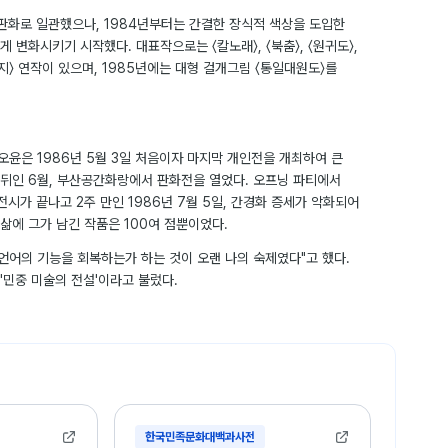
목판화로 일관했으나, 1984년부터는 간결한 장식적 색상을 도입한
 변화시키기 시작했다. 대표작으로는 〈칼노래〉, 〈북춤〉, 〈원귀도〉,
〈대지〉 연작이 있으며, 1985년에는 대형 걸개그림 〈통일대원도〉를
 오윤은 1986년 5월 3일 처음이자 마지막 개인전을 개최하여 큰
 뒤인 6월, 부산공간화랑에서 판화전을 열었다. 오프닝 파티에서
전시가 끝나고 2주 만인 1986년 7월 5일, 간경화 증세가 악화되어
 삶에 그가 남긴 작품은 100여 점뿐이었다.
언어의 기능을 회복하는가 하는 것이 오랜 나의 숙제였다"고 했다.
'민중 미술의 전설'이라고 불렀다.
한국민족문화대백과사전