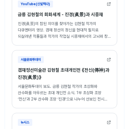
YouTube(신빛찍다)
금릉 김현철의 회화세계 - 진경(眞景)과 시중재
진경(眞景)의 참된 의미를 찾아가는 김현철 작가의
다큐멘터리 영상. 겸재 정선의 정신을 현대적 필치로
되살려낸 작품들과 작가의 작업실 시중재에서의 고뇌와 창작
과정을 담은 영상.
서울문화투데이
겸재정선미술관 김현철 초대개인전 《전신(傳神)과
진경(眞景)》
서울문화투데이 보도. 금릉 김현철 작가의 초상화와
산수화를 아우르는 초대 개인전 소식. 1부 초상화 조망
‘전신’과 2부 산수화 조망 ‘진경’으로 나누어 선보인 전시
상세 내용.
뉴시스