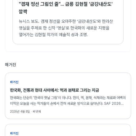
"겸재 정선 그림인 줄"... 금릉 김현철 '금강내산도'
깜짝
뉴시스 보도. 겸재 정선을 오마주한 ‘금강내산도’와 한라산
영실을 주제로 한 신작 ‘영실’로 한국화의 새로운 지평을
열어가는 김현철 작가의 예술적 성과 조명.
매거진
매거진
한국화, 전통과 현대 사이에서: 먹과 분채로 그리는 지금
한국화는 단순히 '한국의 옛날 그림'이 아니다. 한지, 먹, 분채, 석채라는 재료와 여백의
미학은 오늘을 사는 작가들의 손에서 전혀 새로운 방식으로 살아난다. SAF 2026에
출품된 한국화 25점을 통해 전통 재료가 현대적 감수성과 만나는 순간을 들여다본다.
2026년 4월 8일 ·
씨앗페
매거진