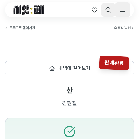
씨앗페 온라인 홈
←
목록으로 돌아가기
출품작
/
김현철
판매완료
내 벽에 걸어보기
산
김현철