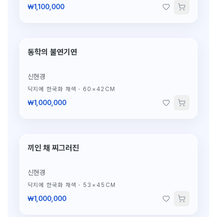
₩1,100,000
동학의 불연기연
단 1점뿐인 원작
신현경
닥지에 한국화 채색
·
60×42CM
₩1,000,000
끼인 채 찌그러진
단 1점뿐인 원작
신현경
닥지에 한국화 채색
·
53×45CM
₩1,000,000