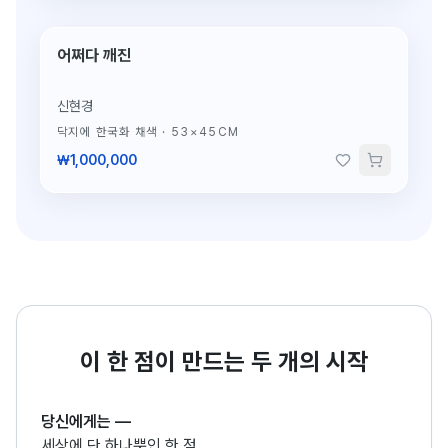
어쩌다 깨진
단 1점뿐인 원작
신현경
닥지에 한국화 채색
·
53×45CM
₩1,000,000
이 한 점이 만드는 두 개의 시작
당신에게는
—
세상에 단 하나뿐인 한 점