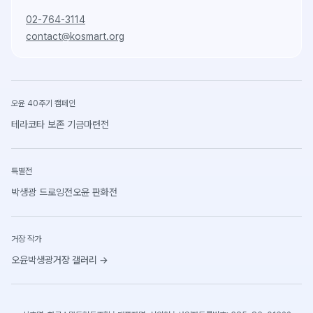
02-764-3114
contact@kosmart.org
오윤 40주기 캠페인
테라코타 보존 기금마련전
특별전
박생광 드로잉전
오윤 판화전
거장 작가
오윤
박생광
거장 갤러리
→