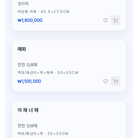
조이락
비단에 석채
·
40.5×27.5CM
₩1,800,000
매화
단 1점뿐인 원작
장천 김성태
액자/화선지+먹+채색
·
50×50CM
₩1,100,000
이 해 너 해
단 1점뿐인 원작
장천 김성태
액자/화선지+먹
·
50×50CM