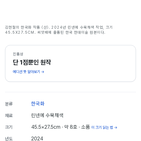
산
김현철의 한국화 작품 〈산〉. 2024년 린넨에 수묵채색 작업, 크기
김현철
45.5X27.5CM. 씨앗페에 출품된 한국 현대미술 원본이다.
진품성
단 1점뿐인 원작
에디션 뜻 알아보기 →
한국화
분류
린넨에 수묵채색
재료
45.5×27.5cm
· 약 8호
· 소품
크기
이 크기 읽는 법 →
2024
년도