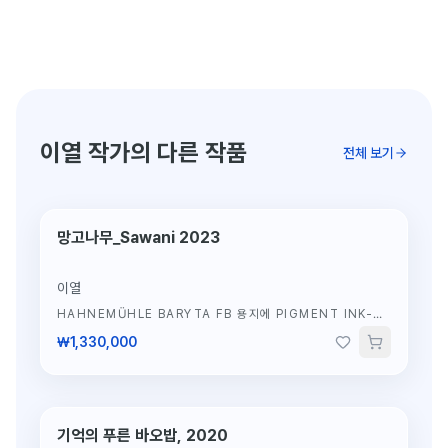
이열 작가의 다른 작품
전체 보기
망고나무_Sawani 2023
한정판 5/10
이열
HAHNEMÜHLE BARYTA FB 용지에 PIGMENT INK-
JET PRINT
·
62×42CM
₩1,330,000
기억의 푸른 바오밥, 2020
한정판 51/100