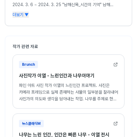
2024. 3. 6 ~ 2024. 3. 25 "남해신목_시간의 기억" 남해
(남해유배문학관)
더보기 ▼
2023. 12. 5~ 2023. 12. 17 "녹색낙원_피지" 서울 (비움 갤러리),
“물 위의 나무, 맹그로브” 하남시 (갤러리_다)
2023. 10. 10 ~ 2023. 10. 31 "통영신목" 통영시 (갤러리 미작)
2022. 8. 2 ~ 2022. 8. 16 "신안신목_우실" 시흥시 (소전미술관),
광주광역시(예술이빽그라운드)
작가 관련 자료
2021. 5. 4 ~ 2021. 5. 15 "제주신목_폭낭" 서울 (LeeSeoul
gallery)
Brunch
2020. 2. 2 ~ 2002. 2. 29 “신들이 사랑한 나무, 바오밥” 서울
(ARTFIELD GALLERY)
사진작가 이열 - 느린인간과 나무이야기
2018. 11. 20 ~ 2018. 11. 27 “Trees Generations” Bari,
Italia (Fortino Santa Antonio), 서울(ARTFIELD GALLERY)
파인 아트 사진 작가 이열의 느린인간 프로젝트. 사진은
2018. 3. 26 ~ 2018. 4. 29 “인간 나무” 서울 (ARTFIELD
카메라 프레임으로 실제 존재하는 사물의 일부분을 잘라내어
GALLERY)
사진가의 의도와 생각을 담아내는 작업. 나무를 주제로 한
2017. 11. 29 ~ 2017. 12. 9 “꿈꾸는 나무” 서울 (ARTSPACE
포토에세이.
HOSEO)
2017. 6. 9 ~ 2017. 6. 25 "히말라야" 서울 (Gallery Munrae)
뉴스클래식M
2016. 10. 20 ~ 2016 11. 2 “숲(Forest)” 서울 (ARTSPACE
HOSEO)
나무는 느린 인간, 인간은 빠른 나무 - 이열 전시