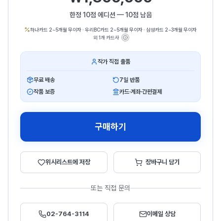
한정 10점 에디션 — 10점 남음
하나카드 2~5개월 무이자
·
우리BC카드 2~5개월 무이자
·
삼성카드 2~3개월 무이자
외 1개 카드사
작가 직접 출품
무료 배송
7일 반품
작품 보증
카드·계좌·간편결제
구매하기
위시리스트에 저장
장바구니 담기
또는 직접 문의
02-764-3114
이메일 상담