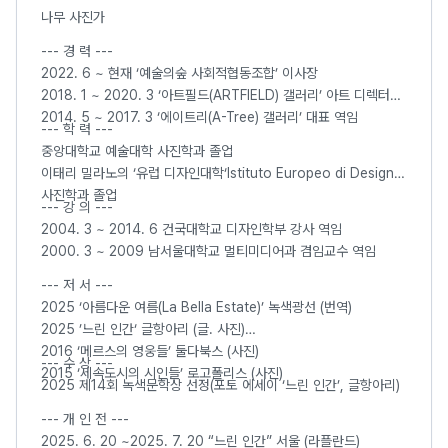
나무 사진가
--- 경 력 ---
2022. 6 ~ 현재 ‘예술의숲 사회적협동조합’ 이사장
2018. 1 ~ 2020. 3 ‘아트필드(ARTFIELD) 갤러리’ 아트 디렉터
2014. 5 ~ 2017. 3 ‘에이트리(A-Tree) 갤러리’ 대표 역임
--- 학 력 ---
중앙대학교 예술대학 사진학과 졸업
이태리 밀라노의 ‘유럽 디자인대학‘Istituto Europeo di Design’
사진학과 졸업
--- 강 의 ---
2004. 3 ~ 2014. 6 건국대학교 디자인학부 강사 역임
2000. 3 ~ 2009 남서울대학교 멀티미디어과 겸임교수 역임
--- 저 서 ---
2025 ‘아름다운 여름(La Bella Estate)’ 녹색광선 (번역)
2025 ’느린 인간‘ 글항아리 (글. 사진)
2016 ‘메르스의 영웅들’ 둘다북스 (사진)
--- 수 상 ---
2015 ‘세속도시의 시인들’ 로고폴리스 (사진)
2025 제14회 녹색문학상 선정(포토 에세이 ‘느린 인간’, 글항아리)
--- 개 인 전 ---
2025. 6. 20 ~2025. 7. 20 “느린 인간” 서울 (라플란드)