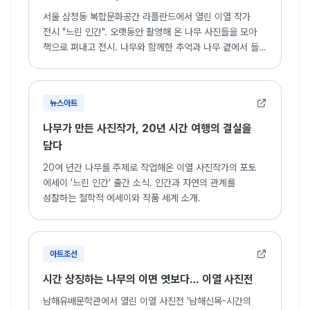
2016. 7. 4 ~ 2016 7. 17 “시인의 얼굴” 서울 (A-Tree Gallery)
서울 삼청동 복합문화공간 라플란드에서 열린 이열 작가
2015. 7. 8 ~ 2015. 7. 13 "나무“ 서울 (갤러리 인덱스, A-Tree
전시 "느린 인간". 오랫동안 촬영해 온 나무 사진들을 모아
Gallery), 봉평 (Art in Island)
책으로 펴내고 전시. 나무와 함께한 추억과 나무 곁에서 들은
2015. 2. 4 ~ 2015. 2. 28 "푸른 나무 3“ 서울 (A-Tree Gallery)
이야기들을 담은 작품.
2014. 1. 11 ~ 2014. 1. 22 "푸른 나무 2" 서울 (Gallery Arte22)
2013. 5. 30 ~ 2013. 7. 15 “ 푸른 나무(Blue tree)” 서울
(갤러리 중 서울, 부천, 용인점, iT 갤러리, 캔손 갤러리)
뉴스아트
2009. 7. 22 ~ 2009. 8. 10 “바람이 분다“
서울 (W Gallery)
나무가 만든 사진작가, 20년 시간 여행의 결실을
2009. 5. 4 ~ 2009. 5. 16 “Number” 서울 (이룸 갤러리)
담다
2008. 12. 3 ~ 2009. 1. 11 “흐르는 꽃” 서울 (김영섭사진화랑)
20여 년간 나무를 주제로 작업해온 이열 사진작가의 포토
1998. 10. 8 ~1998. 10. 20 “C'era una volta il nudo, e
에세이 '느린 인간' 출간 소식. 인간과 자연의 관계를
poi...” Milano, Italia (Famiglia Artistica Milanese), 서울
성찰하는 철학적 에세이와 작품 세계 소개.
(갤러리 May)
아트조선
시간 상징하는 나무의 이면 엿보다… 이열 사진전
남해유배문학관에서 열린 이열 사진전 '남해신목-시간의