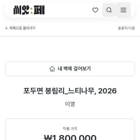
씨앗페 온라인 홈
←
목록으로 돌아가기
출품작
/
이열
내 벽에 걸어보기
포두면 봉림리_느티나무, 2026
이열
작품 가격
₩1,800,000