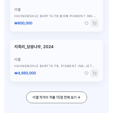
이열
HAHNEMÜHLE BARYTA FB 용지에 PIGMENT INK-
JET PRINT
·
42×62CM
₩800,000
지족리_당광나무, 2024
한정판 4/10
이열
HAHNEMÜHLE BARYTA FB, PIGMENT INK-JET
PRINT
·
138×94CM
₩4,660,000
이열 작가의 작품 15점 전체 보기