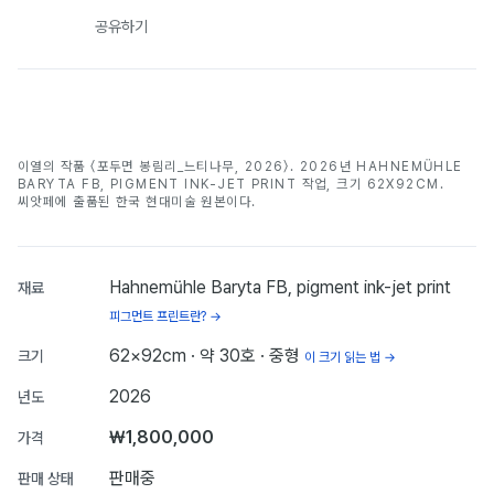
공유하기
포두면 봉림리_느티나무, 2026
이열의 작품 〈포두면 봉림리_느티나무, 2026〉. 2026년 HAHNEMÜHLE
이열
BARYTA FB, PIGMENT INK-JET PRINT 작업, 크기 62X92CM.
씨앗페에 출품된 한국 현대미술 원본이다.
Hahnemühle Baryta FB, pigment ink-jet print
재료
피그먼트 프린트란? →
62×92cm
· 약 30호
· 중형
크기
이 크기 읽는 법 →
2026
년도
₩1,800,000
가격
판매중
판매 상태