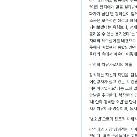
강석태의 예술 활동에서 주목
『어린 왕자에게 말을 걸다』(
화가가 꿈인 딸 강하린이 함
조금은 보수적인 생각과 형식
되어보겠다는 욕심보다, 언제
불러올 수 있는 용기였다"는 
차례의 제주살이를 배경으로 
못해서 어설프게 봉합되었던 
울타리 속에서 예술이 어떻게
감정의 치유자로서의 예술
강석태는 자신의 작업을 '감
어린왕자가 살고 있는 것 같습
어린아이였지요"라는 그의 말
만남을 추구한다. 복잡한 인
'내 안의 행복한 소년'을 만
자기치유이자 명상이며, 동시
'별소년'으로의 창조적 재해
강석태의 가장 창의적인 기여
점이다. 별은 밤하늘에서 고