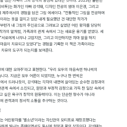
할 점은 가족이 그의 창작의 중심에 있다는 것이다. 2023년 출판된
비비투)는 화가인 아빠 강석태, 디자인 전공의 엄마 이은경, 그리고
께 제주에서의 경험을 담은 그림 에세이다. "전통적인 그림을 전공하며
이라는 옷을 걸치고 있던 내게 필요했던 건 대단한 작가가
부턴가 내 그림의 주인공으로 그려보고 싶었던 어린 왕자를 당당히
작가의 말처럼, 가족과의 관계 속에서 그는 새로운 용기를 얻었다. 세
"서로에게 너무나 고맙지만, 그리고 미안하지만 차마 말을 하지
마음이 치유되고 있었다"는 경험을 기록한 이 책은 가족이라는
 치유의 도구가 되는지를 보여준다.
성에 대한 오마주'라고 표현한다. "우리 모두의 마음속엔 하나씩의
니다. 지금은 모두 어른이 되었지만, 누구나 한 번씩은
에서 드러나듯이, 강석태는 각자의 내면에 살아있는 순수한 감정과의
간관계 속에서 소진되고, 원망과 부정적 감정으로 가득 찬 일상 속에서
나고 싶은 욕구가 창작의 원동력이다. 이는 단순한 향수가 아니라
에 관객과의 정서적 소통을 추구하는 것이다.
석
는 어린왕자를 '별소년'이라는 자신만의 모티프로 재창조했다는
독하게 빛나는 존재이면서도 동시에 희망과 꿈의 상징이다. 강석태는