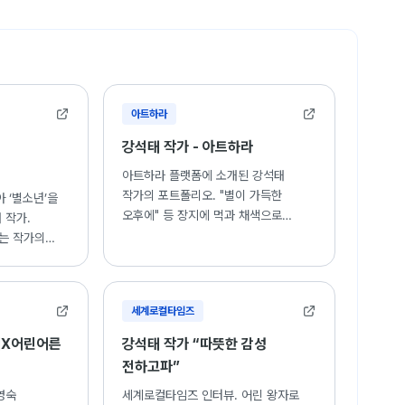
아트하라
강석태 작가 - 아트하라
아트하라 플랫폼에 소개된 강석태
작가의 포트폴리오. "별이 가득한
 ‘별소년’을
오후에" 등 장지에 먹과 채색으로
 작가.
표현한 동양화 작품 감상.
는 작가의
세계로컬타임즈
태X어린어른
강석태 작가 “따뜻한 감성
전하고파”
영숙
세계로컬타임즈 인터뷰. 어린 왕자로