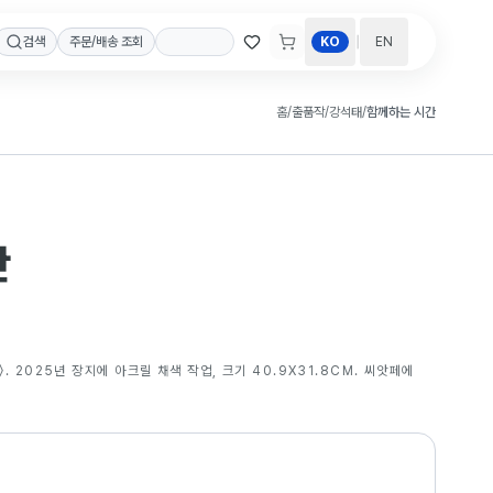
|
검색
주문/배송 조회
KO
EN
홈
/
출품작
/
강석태
/
함께하는 시간
간
. 2025년 장지에 아크릴 채색 작업, 크기 40.9X31.8CM. 씨앗페에