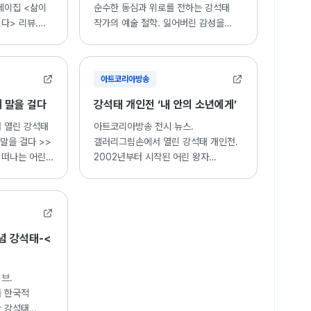
세이집 <삶이
순수한 동심과 위로를 전하는 강석태
다> 리뷰.
작가의 예술 철학. 잃어버린 감성을
태 작가의
되찾아주는 치유의 그림.
아트코리아방송
 말을 걸다
강석태 개인전 ‘내 안의 소년에게’
서 열린 강석태
아트코리아방송 전시 뉴스.
말을 걸다 >>
갤러리그림손에서 열린 강석태 개인전.
 떠나는 어린
2002년부터 시작된 어린 왕자
시리즈와 내면의 소년에게 보내는 그림
편지.
념 강석태-<
브.
 한국적
 강석태