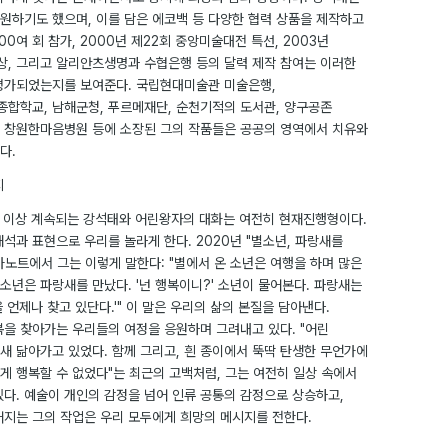
원하기도 했으며, 이를 담은 에코백 등 다양한 협력 상품을 제작하고
200여 회 참가, 2000년 제22회 중앙미술대전 특선, 2003년
, 그리고 알리안츠생명과 수협은행 등의 달력 제작 참여는 이러한
평가되었는지를 보여준다. 국립현대미술관 미술은행,
합학교, 남해군청, 푸르메재단, 순천기적의 도서관, 양구공존
 창원한마음병원 등에 소장된 그의 작품들은 공공의 영역에서 치유와
다.
지
년 이상 계속되는 강석태와 어린왕자의 대화는 여전히 현재진행형이다.
석과 표현으로 우리를 놀라게 한다. 2020년 "별소년, 파랑새를
가노트에서 그는 이렇게 말한다: "별에서 온 소년은 여행을 하며 많은
별소년은 파랑새를 만났다. '넌 행복이니?' 소년이 물어본다. 파랑새는
을 언제나 찾고 있단다.'" 이 말은 우리의 삶의 본질을 담아낸다.
복을 찾아가는 우리들의 여정을 응원하며 그려내고 있다. "어린
새 닮아가고 있었다. 함께 그리고, 흰 종이에서 뚝딱 탄생한 무언가에
게 행복할 수 없었다"는 최근의 고백처럼, 그는 여전히 일상 속에서
있다. 예술이 개인의 감정을 넘어 인류 공통의 감정으로 상승하고,
어지는 그의 작업은 우리 모두에게 희망의 메시지를 전한다.