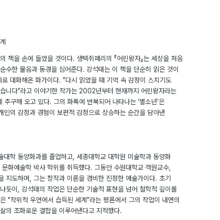
세계
권의 책을 손에 들었을 것이다. 생텍쥐페리의 『어린왕자』는 세상을 처음
순수한 물음과 동경을 심어준다. 강석태는 이 책을 단순히 읽은 것이
로 대화해온 화가이다. "다시 읽었을 때 기억 속 감정이 스치기도
같았습니다"라고 이야기한 작가는 2002년부터 현재까지 어린왕자라는
 추구해 오고 있다. 그의 화폭에 반복되어 나타나는 '별소년'은
 개인의 감정과 경험이 보편적 감정으로 상승하는 순간을 담아낸
술대학 동양화과를 졸업하고, 세종대학교 대학원 미술학과 동양화
 문화예술학 박사 학위를 취득했다. 그동안 수원대학교 객원교수,
 지도하며, 그는 창작과 이론을 겸비한 진정한 예술가이다. 초기
나듯이, 강석태의 작업은 단순한 기술적 표현을 넘어 철학적 깊이를
은 "작위적 우연에서 습득된 세계"라는 평론에서 그의 작업이 내면의
삶의 조화로운 결합을 이루어낸다고 지적했다.