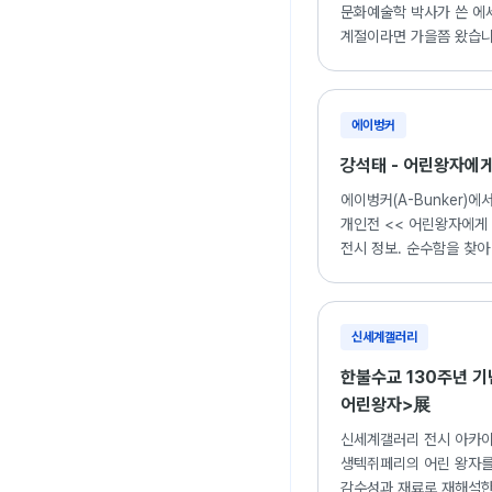
문화예술학 박사가 쓴 에
계절이라면 가을쯤 왔습니
이흥재 교수의 글과 강석
그림이 어우러진 책.
에이벙커
강석태 - 어린왕자에게
에이벙커(A-Bunker)에
개인전 << 어린왕자에게 
전시 정보. 순수함을 찾아
왕자와의 대화.
신세계갤러리
한불수교 130주년 기
어린왕자>展
신세계갤러리 전시 아카이
생텍쥐페리의 어린 왕자를
감수성과 재료로 재해석한