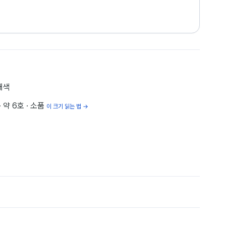
채색
· 약 6호
· 소품
이 크기 읽는 법 →