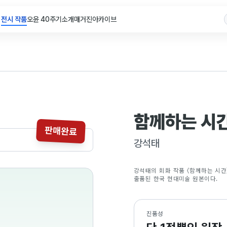
전시 작품
오윤 40주기
소개
매거진
아카이브
함께하는 시
판매완료
강석태
강석태의 회화 작품 〈함께하는 시간〉
출품된 한국 현대미술 원본이다.
진품성