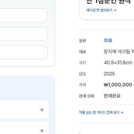
단 1점뿐인 원작
에디션 뜻 알아보기 →
회화
분류
장지에 아크릴 
재료
40.9×31.8cm
크기
2025
년도
₩1,000,000
가격
판매완료
판매 상태
작품 읽는 법 가이드 전체 보기 →