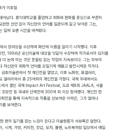
화가 이호철
 태어났다. 홍익대학교를 졸업하고 회화와 판화를 중심으로 꾸준히
 요란한 선언 없이 자신만의 언어를 일관되게 갈고 닦아온 그는,
 일에 오랜 시간을 바쳐왔다.
전에서 장려상을 수상하며 화단에 이름을 알리기 시작했다. 이후
상전, 1994년 공신미술제 대상을 잇달아 수상하며 작가로서의 입지를
 더 눈에 띄는 것은 흔들림 없는 작업의 지속성이다. 그는 외부의
 자신만의 회화적 언어를 끈질기게 캐묻고 발전시켜온 작가다.
년 금호미술관에서 첫 개인전을 열었고, 이후 노화랑, 표갤러리,
주요 갤러리에서 총 25여회의 개인전을 가졌다. 국제 무대에서도
열린 국제 Impact Art Festival, 도쿄 제8회 JAALA, 서울
조망전 등 국내외 단체전에 300여 회 이상 참여했다. 개인전 한
기획전을 통해 지속적으로 작품을 선보여온 이력은, 그가 얼마나
지를 보여준다.
한 편의 일기를 읽는 느낌이 든다고 미술평론가 서성록은 말한다.
타이, 시계, 가방, 커피잔, 장갑, 모자, 볼펜, 노트북처럼 일상에서 매일