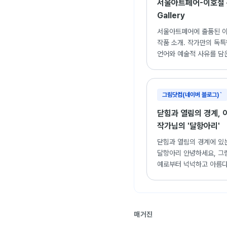
서울아트페어-이호철 
Gallery
서울아트페어에 출품된 
작품 소개. 작가만의 독특
언어와 예술적 사유를 담
정보.
그림닷컴(네이버 블로그)`
닫힘과 열림의 경계, 
작가님의 '달항아리'
닫힘과 열림의 경계에 있
달항아리 안녕하세요, 그
예로부터 넉넉하고 아름다운
매거진