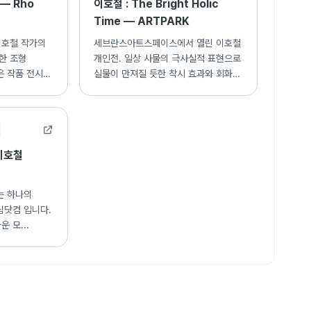
— Rho
이호철 : The Bright Holic
Time — ARTPARK
이호철 작가의
세브란스아트스페이스에서 열린 이호철
한 조형
개인전. 일상 사물의 극사실적 표현으로
은 작품 전시
실물이 만져질 듯한 착시 효과와 회화적
서정성을 선사하는 작품들.
이호철
는 하나의
림닷컴 입니다.
 모...