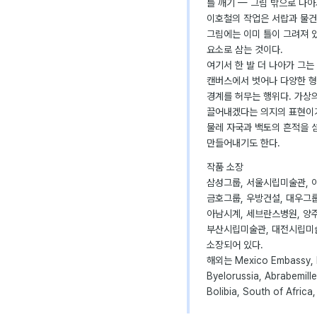
틀 깨기 — 그림 밖으로 나
이호철의 작업은 서랍과 물건
그림에는 이미 틀이 그려져 
요소로 삼는 것이다.
여기서 한 발 더 나아가 그
캔버스에서 벗어나 다양한 형
경계를 허무는 행위다. 가상
끌어내겠다는 의지의 표현이기
물레 자국과 백토의 흔적을 
만들어내기도 한다.
작품 소장
삼성그룹, 서울시립미술관, 아
금호그룹, 우방건설, 대우그룹
아남시계, 세브란스병원, 양
부산시립미술관, 대전시립미술
소장되어 있다.
해외는 Mexico Embassy, Po
Byelorussia, Abrabemill
Bolibia, South of Afr