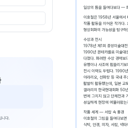
일상의 틈을 들여다보다 — 
이호철은 1958년 서울에서
작품 활동을 이어온 작가다.
형상회화의 가능성을 탐구하는
수상과 전시
1978년 제1회 중앙미술대
1990년 몬테카를로 미술대
다졌다. 화려한 수상 경력보다
유행이나 사조에 휩쓸리기보다
전시 이력도 두텁다. 1990
아라리오, 선화랑 등 국내 
다
활발히 활동했는데, 일본 교토에서 
갤러리의 한국현대회화 50년 
번에 그치지 않고 단체전과 
성실하게 현장에 머물러왔는
작품 세계 — 서랍 속 풍경
입니다.
이호철의 그림을 들여다보면 
식탁, 안경, 의자, 서랍, 넥