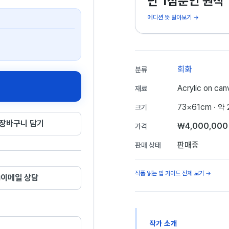
단 1점뿐인 원작
에디션 뜻 알아보기 →
회화
분류
Acrylic on can
재료
73×61cm
· 약
크기
장바구니 담기
₩4,000,000
가격
판매중
판매 상태
작품 읽는 법 가이드 전체 보기 →
이메일 상담
작가 소개