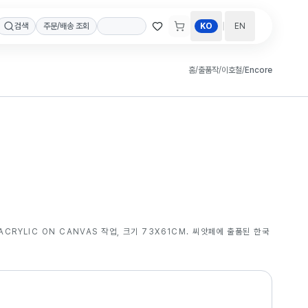
|
검색
주문/배송 조회
KO
EN
홈
/
출품작
/
이호철
/
Encore
ACRYLIC ON CANVAS 작업, 크기 73X61CM. 씨앗페에 출품된 한국