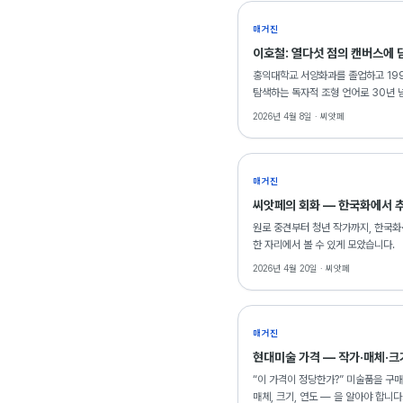
매거진
이호철: 열다섯 점의 캔버스에 
홍익대학교 서양화과를 졸업하고 19
탐색하는 독자적 조형 언어로 30년 넘
많은 15점을 출품하며 동료 예술인을
2026년 4월 8일 ·
씨앗페
매거진
씨앗페의 회화 — 한국화에서 추
원로 중견부터 청년 작가까지, 한국화
한 자리에서 볼 수 있게 모았습니다.
2026년 4월 20일 ·
씨앗페
매거진
현대미술 가격 — 작가·매체·크
“이 가격이 정당한가?” 미술품을 구매
매체, 크기, 연도 — 을 알아야 합니