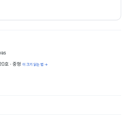
vas
 20호
· 중형
이 크기 읽는 법 →