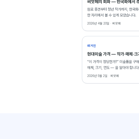
씨앗페의 회화 — 한국화에서 추
원로 중견부터 청년 작가까지, 한국화
한 자리에서 볼 수 있게 모았습니다.
2026년 4월 20일 ·
씨앗페
매거진
현대미술 가격 — 작가·매체·크
“이 가격이 정당한가?” 미술품을 구매
매체, 크기, 연도 — 을 알아야 합니
2026년 5월 2일 ·
씨앗페