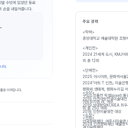
 기댈 수밖에 없었던 동료
의 손을 내밀어줍니다.
주요 경력
”
<학력>
중앙대학교 예술대학원 조형
<개인전>
2024 21세게 도시, KMJ
외 총 12회
니다.
<단체전>
2025 아시아프, 문화역서울2
2024「아트·T 인천」 미술은
평화와 생태계, 평화누리길 
대출로 이어집니다.
<수상>
구입소장품전 픽셀(pixel):
2019 안견사랑전국미술대전
아트뮤지엄 려, 여주
2019 앙데팡당KOREA 최
외 총 250 여회
2018 인천미술대전 대상
<소장>
<선정>
안국문화재단, 여주시미술관 
2024 인천문화재단 예술창
경기문화재단,