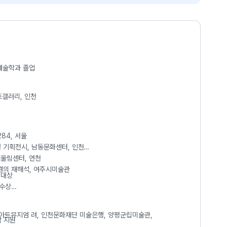
예술학과 졸업
아트갤러리, 인천
84, 서울
행 기획전시, 남동문화센터, 인천
어울림센터, 연천
풍경의 재해석, 여주시미술관
 대상
우수상
아트뮤지엄 려, 인천문화재단 미술은행, 양평군립미술관,
작 지원