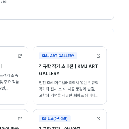
술지원
평군립미술관, 광주시립미술관, 삼탄아트마인
작 지원
사업 <고양예술은행>
나19 예술백신 프로젝트
트 작품기획안 공모
현활동
KMJ ART GALLERY
기
김규학 작가 초대전 | KMJ ART
GALLERY
트경기 소속
및 주요 작품
인천 KMJ아트갤러리에서 열린 김규학
술관,
작가의 전시 소식. 시골 풍경과 숲길,
 소장 작가.
고향의 기억을 세밀한 회화로 담아내는
작가의 작품들 전시.
조선일보(아시아프)