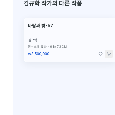
김규학 작가의 다른 작품
단 1점뿐인 원작
바람과 빛-57
김규학
캔버스에 유화
·
91×73CM
₩3,500,000