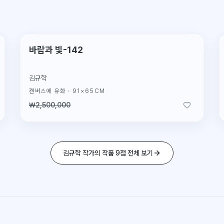
판매완료
바람과 빛-142
김규학
캔버스에 유화
·
91×65CM
₩2,500,000
김규학 작가의 작품 9점 전체 보기