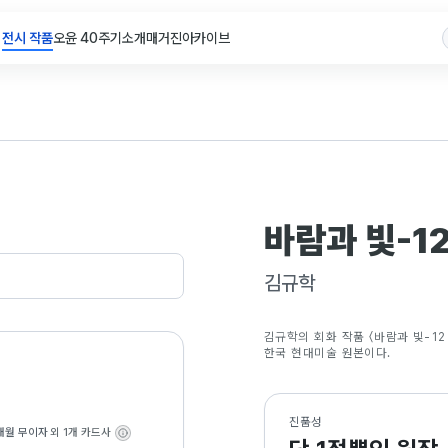
전시 작품
오윤 40주기
소개
매거진
아카이브
바람과 빛-1
김규학
김규학의 회화 작품 〈바람과 빛-12
한국 현대미술 원본이다.
진품성
개월 무이자
외 1개 카드사