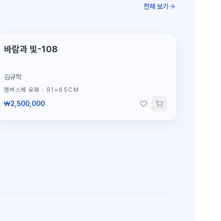
전체 보기
단 1점뿐인 원작
바람과 빛-108
김규학
캔버스에 유화
·
91×65CM
₩2,500,000