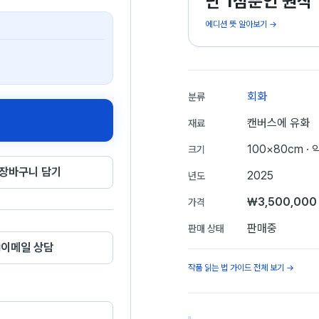
단 1점뿐인 원작
에디션 뜻 알아보기 →
회화
분류
캔버스에 유화
재료
100×80cm
· 
크기
장바구니 담기
2025
년도
₩3,500,000
가격
판매중
판매 상태
이메일 상담
작품 읽는 법 가이드 전체 보기 →