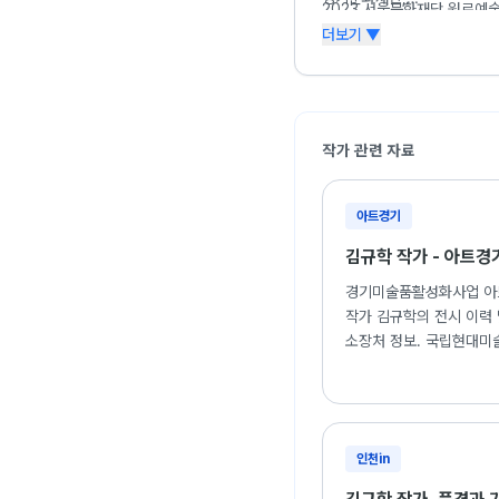
2023 서울문화재단 원로예
국립현대미술관 미술은행, 양
2023 인천문화재단 예술창
더보기 ▼
2020 고양 예술활동 지원
2020 경기도 문화뉴딜코로
2020 서울공공미술 프로젝
2019 인천문화재단 예술표
작가 관련 자료
아트경기
김규학 작가 - 아트경
경기미술품활성화사업 아
작가 김규학의 전시 이력 
소장처 정보. 국립현대미
인천미술은행 등 주요 기관
인천in