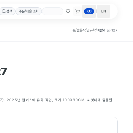
|
검색
주문/배송 조회
KO
EN
홈
/
출품작
/
김규학
/
바람과 빛-127
27
7〉. 2025년 캔버스에 유화 작업, 크기 100X80CM. 씨앗페에 출품된