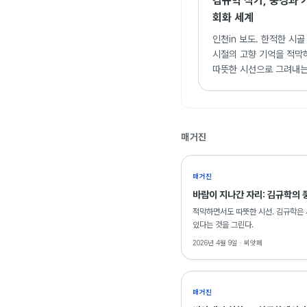
김규학 작가, 풍경과 
회화 세계
인천in 보도. 한적한 시
시절의 고향 기억을 적막
따뜻한 시선으로 그려내는
작가의 회화 작업 소개.
매거진
매거진
바람이 지나간 자리: 김규학의 
적막하면서도 따뜻한 시선. 김규학은 
있다는 것을 그린다.
2026년 4월 9일 ·
씨앗페
매거진