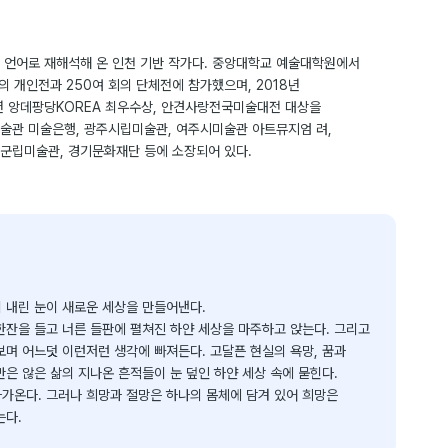
 언어로 재해석해 온 인천 기반 작가다. 중앙대학교 예술대학원에서
 개인전과 250여 회의 단체전에 참가했으며, 2018년
년 앙데팡당KOREA 최우수상, 안견사랑전국미술대전 대상을
술관 미술은행, 광주시립미술관, 여주시미술관 아트뮤지엄 려,
군립미술관, 경기문화재단 등에 소장되어 있다.
 내린 눈이 새로운 세상을 만들어낸다.
한잔을 들고 너른 들판에 펼쳐진 하얀 세상을 마주하고 앉는다. 그리고
보며 어느덧 이런저런 생각에 빠져든다. 고달픈 현실의 욕망, 꿈과
만은 않은 삶의 지나온 흔적들이 눈 덮인 하얀 세상 속에 묻힌다.
가온다. 그러나 희망과 절망은 하나의 몸체에 담겨 있어 희망은
는다.